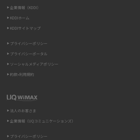
企業情報（KDDI）
LINEの通知がこない時の原因と対処法9選！設定の確認手順も解説
KDDIホーム
非通知設定とは？184で電話をかける方法やiPhone・Androidの設定を解説
KDDIサイトマップ
iCloudの使用容量を減らす9つの方法！使用状況の確認手順も紹介
プライバシーポリシー
プライバシーポータル
スマホのウィジェットとは？iPhone・Androidの設定方法やおススメを紹
介
ソーシャルメディアポリシー
約款•利用規約
リプライ機能とは？LINE、X（旧Twitter）、Instagram、TikTokで送る方法
を解説
インスタのDMの送り方は？便利機能の使い方や注意点をわかりやすく解説
法人のお客さま
Bluetooth®とは？Wi-Fiとの違いやスマホ・PCとの接続方法を解説
企業情報（UQコミュニケーションズ）
LINEで送信取り消しをする方法は？相手に知られるのか、削除との違いも
紹介
プライバシーポリシー