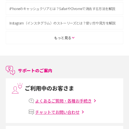
iPhoneのキャッシュクリアとは？SafariやChromeで消去する方法を解説
Instagram（インスタグラム）のストーリーズとは？使い方や見方を解説
ASMRとは？初心者向けの代表ジャンルや楽しみ方を解説
もっと見る
スマホのアラーム設定方法を解説！鳴らない原因と対処法、便利機能も紹
介
サポートのご案内
LINEで友だちを削除する方法は？方法ごとの影響や復活・復元する方法も
解説
ご利用中のお客さま
プリペイドSIMとは？種類やメリット・デメリット、利用までの流れを解説
よくあるご質問・各種お手続き
MNOとは？MVNOやMVNEとの違いやメリット・デメリットを解説
チャットでお問い合わせ
VPN接続とは？仕組みや必要性、メリット・デメリット、接続方法を解説