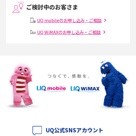
ご検討中のお客さま
Threads（スレッズ）とは？主な機能や登録方法、投稿の仕方を解説
UQ mobileのお申し込み・ご相談
Instagram（インスタグラム）でスクショするとバレる？バレるケースや撮
り方も解説
UQ WiMAXのお申し込み・ご相談
SMSとは？料金やできること、注意点や届かない時の対処法を解説
Discord（ディスコード）とは？使い方や用語の意味、便利な機能を解説
iPhone 16eとiPhone SE（第3世代）の違いは？サイズやスペックを比較し
て解説
iPhone 16eとiPhone 14を徹底比較！スペック・機能の違いをわかりやすく
紹介
iPhone 16シリーズのモデルを比較！価格・サイズ・カメラ性能の違いを徹
底解説
UQ公式SNSアカウント
iPhone 16とiPhone 15の違いは？カメラ・スペック・機能を徹底比較