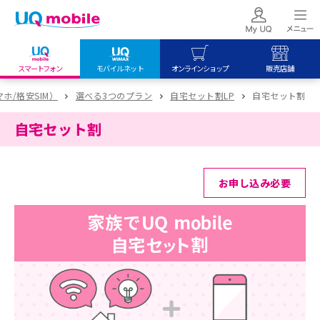
スマートフォン
モバイルネット
オンラインショップ
販売店舗
my UQ WiMAX
UQ mobile
UQ mobile
マホ/格安SIM）
選べる3つのプラン
自宅セット割LP
自宅セット割
UQ WiMAX ご契約の方
オンラインショップ
販売店舗
自宅セット割
My UQ mobile
UQ WiMAX
UQ WiMAX
UQ mobile ご契約の方
オンラインショップ
販売店舗
お申し込み必要
UQ mobile
データチャージサイト