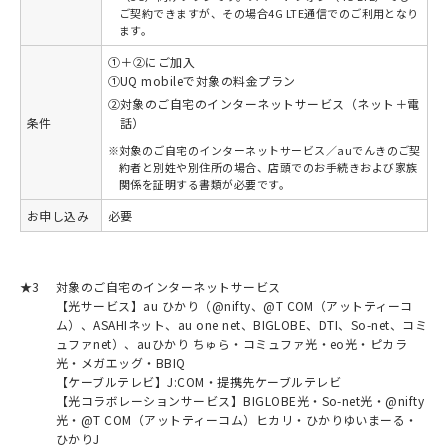
ご契約できますが、その場合4G LTE通信でのご利用となり
ます。
①＋②にご加入
①
UQ mobileで対象の料金プラン
②
対象のご自宅のインターネットサービス（ネット＋電
条件
話）
※
対象のご自宅のインターネットサービス／auでんきのご契
約者と別姓や別住所の場合、店頭でのお手続きおよび家族
関係を証明する書類が必要です。
お申し込み
必要
★3
対象のご自宅のインターネットサービス
【光サービス】au ひかり（@nifty、@T COM（アットティーコ
ム）、ASAHIネット、au one net、BIGLOBE、DTI、So-net、コミ
ュファnet）、auひかり ちゅら・コミュファ光・eo光・ピカラ
光・メガエッグ・BBIQ
【ケーブルテレビ】J:COM・提携先ケーブルテレビ
【光コラボレーションサービス】BIGLOBE光・So-net光・@nifty
光・@T COM（アットティーコム）ヒカリ・ひかりゆいまーる・
ひかりJ