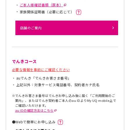
ご本人様確認書類（原本）
家族関係証明書（必要に応じて）
店舗のご案内
でんきコース
必要な情報を事前にご確認ください
auでんき「でんきお客さま番号」
上記以外：対象サービス電話番号、契約者カナ氏名
※
でんきお客さま番号はでんきお申し込み後に届く「ご利用開始のご
案内」、またはでんき契約者ご本人のau IDよりMy UQ mobile上で
ご確認いただけます。
au IDの確認方法はこちら
●
Webで簡単にお申し込み