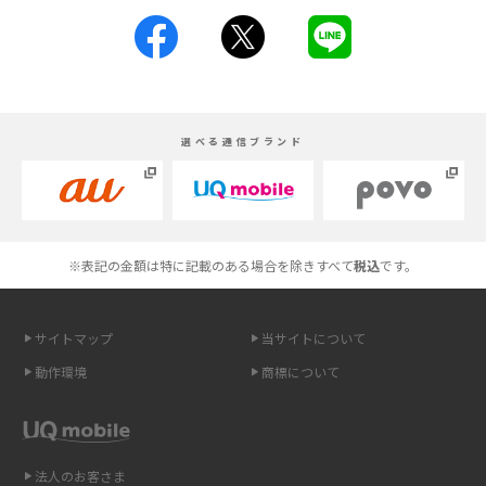
iPhoneの機種変更のやり方は？事前準備・手順やデータ移行方法をわかり
やすく解説
スマホが高い理由は？購入費用を抑える方法や端末を選ぶ時の注意点を解
選べる通信ブランド
説！
Androidスマホとは？特徴やメリット・デメリット、おススメ機種を紹介
高校生にスマホ制限は必要？所持率やメリット・デメリットを詳しく紹介
※表記の金額は特に記載のある場合を除きすべて
税込
です。
スマホのネット通信速度が遅い原因は？すぐできる対処法や見直すポイン
トを解説
サイトマップ
当サイトについて
動作環境
商標について
スマホや携帯端末の通信速度制限とは？回避のコツや解除のタイミング・
方法を解説
LINEの引き継ぎ方法は？対象データや事前準備・条件・注意点などを解説
法人のお客さま