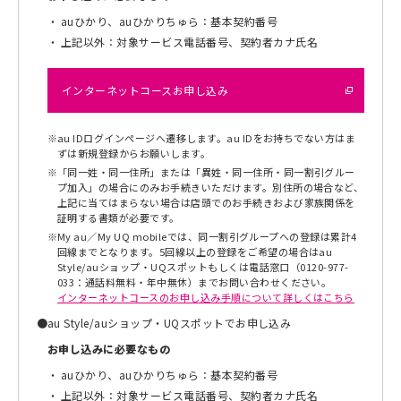
auひかり、auひかりちゅら：基本契約番号
上記以外：対象サービス電話番号、契約者カナ氏名
インターネットコースお申し込み
※
au IDログインページへ遷移します。au IDをお持ちでない方はま
ずは新規登録からお願いします。
※
「同一姓・同一住所」または「異姓・同一住所・同一割引グルー
プ加入」の場合にのみお手続きいただけます。別住所の場合など、
上記に当てはまらない場合は店頭でのお手続きおよび家族関係を
証明する書類が必要です。
※
My au／My UQ mobileでは、同一割引グループへの登録は累計4
回線までとなります。5回線以上の登録をご希望の場合はau
Style/auショップ・UQスポットもしくは電話窓口（0120-977-
033：通話料無料・年中無休）までお問い合わせください。
インターネットコースのお申し込み手順について詳しくはこちら
●
au Style/auショップ・UQスポットでお申し込み
お申し込みに必要なもの
auひかり、auひかりちゅら：基本契約番号
上記以外：対象サービス電話番号、契約者カナ氏名