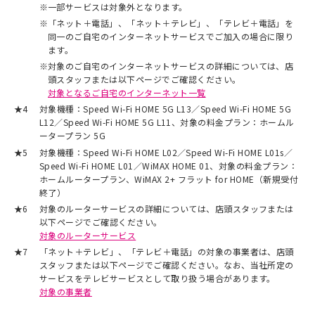
※
一部サービスは対象外となります。
※
「ネット＋電話」、「ネット＋テレビ」、「テレビ＋電話」を
同一のご自宅のインターネットサービスでご加入の場合に限り
ます。
※
対象のご自宅のインターネットサービスの詳細については、店
頭スタッフまたは以下ページでご確認ください。
対象となるご自宅のインターネット一覧
★4
対象機種：Speed Wi-Fi HOME 5G L13／Speed Wi-Fi HOME 5G
L12／Speed Wi-Fi HOME 5G L11、対象の料金プラン：ホームル
ータープラン 5G
★5
対象機種：Speed Wi-Fi HOME L02／Speed Wi-Fi HOME L01s／
Speed Wi-Fi HOME L01／WiMAX HOME 01、対象の料金プラン：
ホームルータープラン、WiMAX 2+ フラット for HOME（新規受付
終了）
★6
対象のルーターサービスの詳細については、店頭スタッフまたは
以下ページでご確認ください。
対象のルーターサービス
★7
「ネット＋テレビ」、「テレビ＋電話」の対象の事業者は、店頭
スタッフまたは以下ページでご確認ください。なお、当社所定の
サービスをテレビサービスとして取り扱う場合があります。
対象の事業者