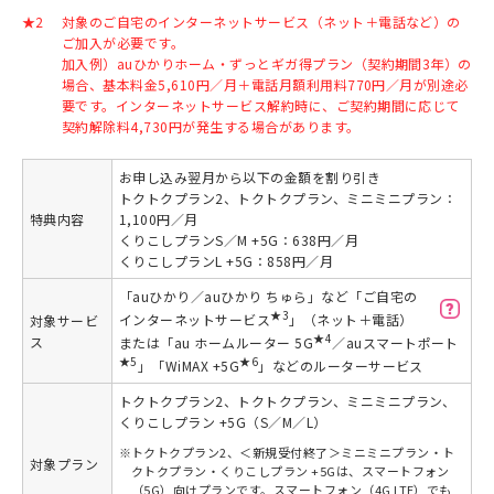
★2
対象のご自宅のインターネットサービス（ネット＋電話など）の
ご加入が必要です。
加入例）auひかりホーム・ずっとギガ得プラン（契約期間3年）の
場合、基本料金5,610円／月＋電話月額利用料770円／月が別途必
要です。インターネットサービス解約時に、ご契約期間に応じて
契約解除料4,730円が発生する場合があります。
お申し込み翌月から以下の金額を割り引き
トクトクプラン2、トクトクプラン、ミニミニプラン：
特典内容
1,100円／月
くりこしプランS／M +5G：638円／月
くりこしプランL +5G：858円／月
「auひかり／auひかり ちゅら」など「ご自宅の
★3
インターネットサービス
」（ネット＋電話）
対象サービ
★4
ス
または「au ホームルーター 5G
／auスマートポート
★5
★6
」「WiMAX +5G
」などのルーターサービス
トクトクプラン2、トクトクプラン、ミニミニプラン、
くりこしプラン +5G（S／M／L）
※
トクトクプラン2、＜新規受付終了＞ミニミニプラン・ト
対象プラン
クトクプラン・くりこしプラン +5Gは、スマートフォン
（5G）向けプランです。スマートフォン（4G LTE）でも