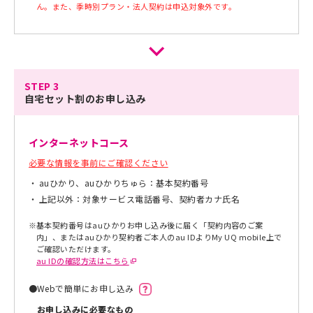
ん。また、季時別プラン・法人契約は申込対象外です。
STEP 3
自宅セット割のお申し込み
インターネットコース
必要な情報を事前にご確認ください
auひかり、auひかりちゅら：基本契約番号
上記以外：対象サービス電話番号、契約者カナ氏名
※
基本契約番号はauひかりお申し込み後に届く「契約内容のご案
内」、またはauひかり契約者ご本人のau IDよりMy UQ mobile上で
ご確認いただけます。
au IDの確認方法はこちら
●
Webで簡単にお申し込み
お申し込みに必要なもの