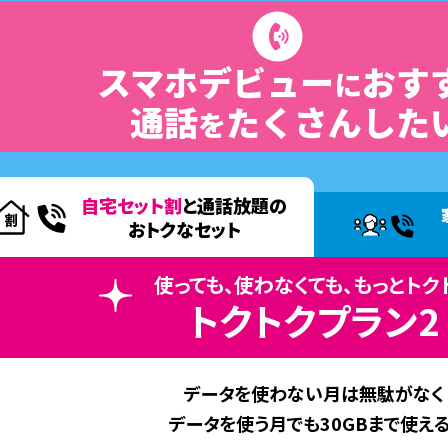
スマホデビュー
おす
に
通話
たくさんした
を
自宅セット割
と
通話放題の
おトクなセット
使っても、使わなくても、
もっとトク
トクトクプラン2
データを使わない月は無駄がなく
データを使う月でも30GBまで使える