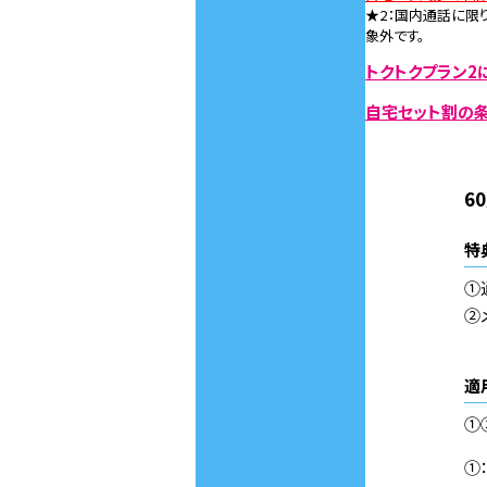
★2：国内通話に限り
象外です。
トクトクプラン2に
自宅セット割の条
6
特
①
②
適
①
①