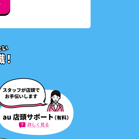
ます。
ンペーン）が自動で適用となりま
ます。
終了月末までにオプション解約の
ないことがあります。
る通信設備などに接続して利
社があらかじめ承諾した場合
接続などを通じて、通信によ
る通話は有料となる場合が
場合を除き22円／30秒の
」のオプション料は無料となり
利用いただいている場合も無
ョン料は、廃止申込月の翌月
、別途、廃止のお手続きが必