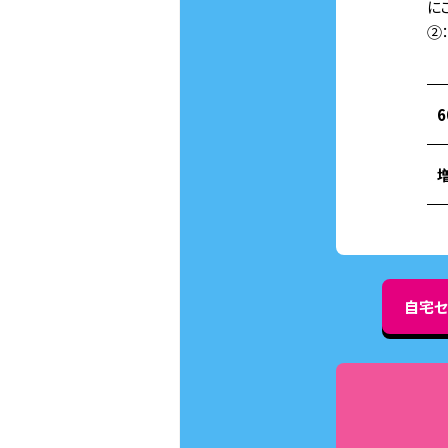
に
②
自宅セ