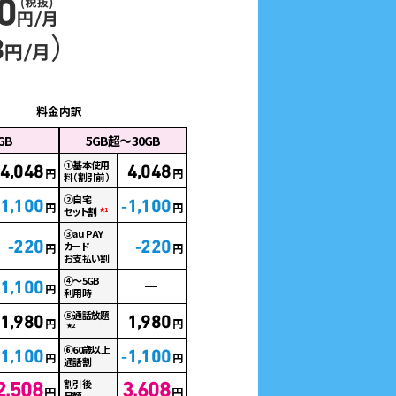
料金内訳
GB
5GB超〜30GB
①基本使用
4,048
4,048
円
円
料（割引前）
②自宅
-1,100
-1,100
円
円
セット割
★1
③au PAY
カード
-220
-220
円
円
お支払い割
④～5GB
-1,100
円
利用時
⑤通話放題
1,980
1,980
円
円
★2
⑥60歳以上
-1,100
-1,100
円
円
通話割
割引後
2,508
3,608
円
円
月額