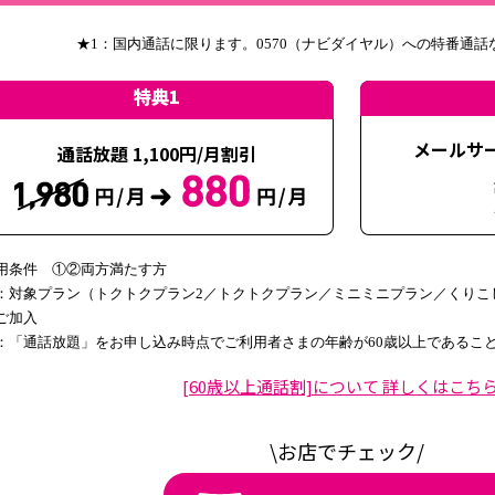
加入日または変更日当日から適用となります。プラン変更または通話オ
条件を満たした場合は、翌月から適用となります。
★1：国内通話に限ります。0570（ナビダイヤル）への特番通
※UQ mobileの解約、利用者の登録／変更、譲渡／承継をされた場
特典1
て終了します。
※対象プランで各種割引サービス適用後の基本料・国内通信料・オプシ
メールサー
通話放題 1,100円/月割引
上限に割引します。割引対象金額が割引額を下回る場合は、割引対象
す。
※割引の適用を終了した後、受付期間中に再度対象お申し込みを行い
た場合、本割引を再度適用します。
※法人契約は対象外です。
用条件 ①②両方満たす方
※本特典の終了時期は別途お知らせします。
：対象プラン（トクトクプラン2／トクトクプラン／ミニミニプラン／くりこし
※「かけ放題（24時間いつでも）」をご利用中の方は
こちら
ご加入
：「通話放題」をお申し込み時点でご利用者さまの年齢が60歳以上であるこ
【通話放題】
増量オプションⅡ 無料キャンペーン
詳しくはこ
[60歳以上通話割]について
詳しくはこちら
※お申し込みいただいた翌月より適用となります。
※新規契約または機種変更と同時のお申し込みの場合は、加入日また
＜受付期間＞
2022年12月1日(木)～終了日未定
※終了する場合は事前にご
\
お店でチェック
/
用となります。なお、UQ mobileの基本料金が日割りとなる場合、オ
＜特典＞
増量オプションⅡの月額料金を、適用月から7ヵ月間無料
ます。
＜条件＞
増量オプションⅡに初めてご加入いただくこと。