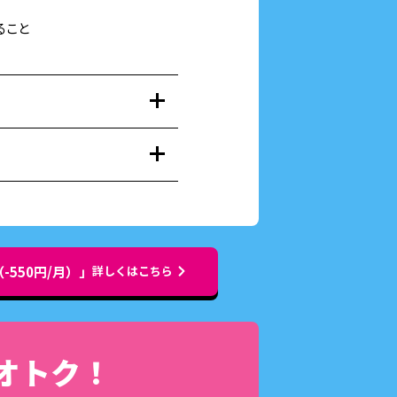
ること
ーン
が無料！
550円/月）」
詳しくはこちら
ます。
いただくことで本割引を適用し
オトク！
の適用条件を満たした場合、