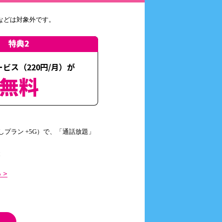
プションの変更により適用
話などは対象外です。
合、そのお手続きの当月をもっ
特典2
ョン料(一部除く)の合計額を
ビス（220円/月）が
金額を上限として割引しま
無料
適用条件を満たすこととなっ
プラン +5G）で、「通話放題」
と
ちら >
 >
は変更日当日から日割り適
連絡します。
プション料金は日割りを適用し