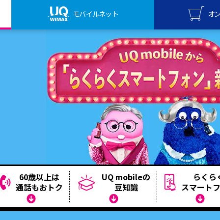
モバイルネット
オ
UQ mo
オンライ
UQ Wi
オンライ
60歳以上は
UQ mobileの
らくら
通話もおトク
豆知識
スマート