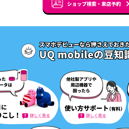
ショップ検索・来店予約
※当社が不正な長時間通話と判断した際、通話を切断する場合があり
※
適用条件を満たした場合、増量オプションⅡ 無料キャンペーン（以下、本キャ
※国際電話や海外での発着信についても対象外となります。
す。
詳しくはこちら
※
増量オプションⅡをご解約された場合、本キャンペーンは解約月まで適用となり
※
本キャンペーン終了後は、自動的に月額料金がかかります。本キャンペーンの
その他、以下の場合には本通話オプションによる定額通話の適用を行わ
お申し込みをいただければ月額料金はかかりません。
●本通話オプションに加入した携帯電話について、お客さまの保有す
用したり、ソフトウエアなどによる自動発信を行った場合（いずれも当
を除きます。）
●通信の媒介、転送機能の利用、または他社が提供するサービスへの
る直接収入を得る目的で利用した場合
●通話以外の用途で利用した場合
※別に定める一部の電気通信事業者への通話や、月間744時間を超え
あります。定額通話の対象外となる国内通話は、他社が料金設定している
通話料がかかります。
※「通話放題」にご加入の場合、「電話きほんパック（V）（440円／月）
ます。また、「電話きほんパック（V）」に含まれるオプションを個別にご
料になります。（オプション加入は別途お申し込みが必要です）
※「通話放題」を廃止した場合、「電話きほんパック（V）」対象のオプシ
以降、有料となります。対象のオプションをご利用にならない場合には