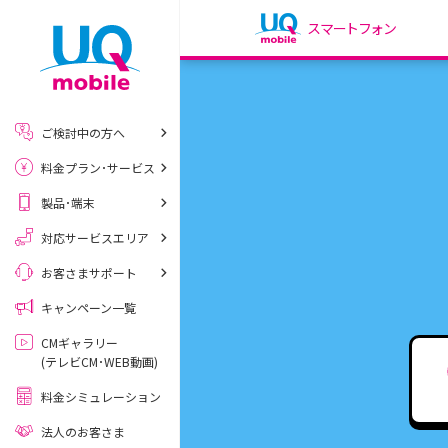
スマートフォン
my UQ WiMAX
UQ WiMAX ご契約の方
ご検討中の方へ
My UQ mobile
料金プラン･サービス
UQ mobile ご契約の方
製品･端末
UQ mobile
データチャージサイト
対応サービスエリア
お客さまサポート
キャンペーン一覧
CMギャラリー
(テレビCM･WEB動画)
料金シミュレーション
法人のお客さま