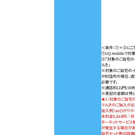
＜条件：①＋②にご
①UQ mobileで
②「対象のご自宅のイ
んき」
※対象のご自宅のイ
や別住所の場合、
必要です。
※通話料(22円/3
※表記の金額は特に
★1：対象のご自宅
でんきのご加入が必
加入例）auひかりホ
本料金5,610円／
ターネットサービス
が発生する場合があ
自宅セット割の詳細