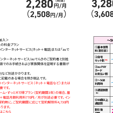
加入＞
〜5
対象の料金プラン
①基本使用
ンターネットサービス(ネット＋電話)または「auで
料（割引前）
②自宅
ンターネットサービス/auでんきのご契約者と別姓
セット割
★1
店頭でのお手続きおよび家族関係を証明する書類が
③au PAY
カード
0秒)など別途かかります。
お支払い割
記載のある場合を除き税込です。
④～5GB
のインターネットサービス（ネット＋電話など）または
利用時
要です。
⑤通話放題
ーム・ずっとギガ得プラン（契約期間3年）の場合、基
★2
月＋電話月額利用料770円／月が別途必要です。イン
⑥60歳以上
解約時に、ご契約期間に応じて契約解除料4,730円
通話割
ります。
割引後
はこちら
月額