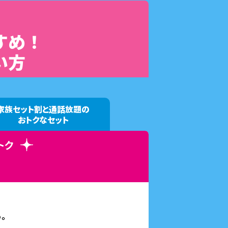
すめ！
い方
家族セット割
と
通話放題の
おトクなセット
トク
。