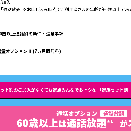
ご加入
：「通話放題」をお申し込み時点でご利用者さまの年齢が60歳以上であ
60歳以上通話割の条件・注意事項
増量オプションⅡ (7ヵ月間無料)
お申し込み受付期間
・2021年3月1日～
※2023年6月1日から条件が変更となりました。
増量オプションⅡ
無料キャンペ
※2021年2月28日で受付終了したシニア割（60歳以上）は
こちら
適用月から7ヵ月間増量オプションⅡの月額料金
ット割のご加入がなくても家族みんなでおトクな 「家族セット割（-
※本キャンペーン終了後は、
自動的に月額料金がかかり
注意事項
増量オプションⅡ適用時
【60歳以上通話割】
通話オプション
通話放題
※60歳未満の方が条件を満たした場合、60歳に達した後にお手続き
60歳以上
通話放題
ます。詳しくは
UQ mobileお客さまセンター
へお問い合わせください。
は
が
★1
データ増量7ヵ月間無料
※対象プランでの新規契約または機種変更と同時に60歳以上通話割