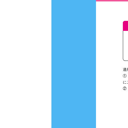
適
①
に
②