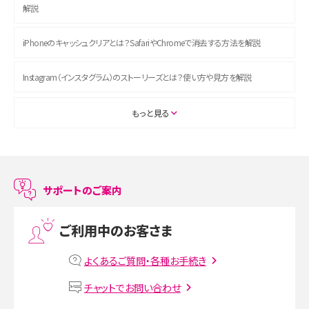
解説
iPhoneのキャッシュクリアとは？SafariやChromeで消去する方法を解説
Instagram（インスタグラム）のストーリーズとは？使い方や見方を解説
ASMRとは？初心者向けの代表ジャンルや楽しみ方を解説
もっと見る
スマホのアラーム設定方法を解説！鳴らない原因と対処法、便利機能も紹介
LINEで友だちを削除する方法は？方法ごとの影響や復活・復元する方法も解説
サポートのご案内
プリペイドSIMとは？種類やメリット・デメリット、利用までの流れを解説
ご利用中のお客さま
MNOとは？MVNOやMVNEとの違いやメリット・デメリットを解説
よくあるご質問・各種お手続き
VPN接続とは？仕組みや必要性、メリット・デメリット、接続方法を解説
チャットでお問い合わせ