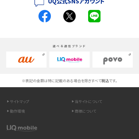
UQ公式SNSアカウント
く解説
スマホが高い理由は？購入費用を抑える方法や端末を選ぶ時の注意点を解説！
Androidスマホとは？特徴やメリット・デメリット、おススメ機種を紹介
選べる通信ブランド
高校生にスマホ制限は必要？所持率やメリット・デメリットを詳しく紹介
スマホのネット通信速度が遅い原因は？すぐできる対処法や見直すポイントを解
説
※表記の金額は特に記載のある場合を除きすべて
税込
です。
スマホや携帯端末の通信速度制限とは？回避のコツや解除のタイミング・方法
を解説
サイトマップ
当サイトについて
LINEの引き継ぎ方法は？対象データや事前準備・条件・注意点などを解説
動作環境
商標について
LINEの通知がこない時の原因と対処法9選！設定の確認手順も解説
非通知設定とは？184で電話をかける方法やiPhone・Androidの設定を解説