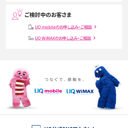
Threads（スレッズ）とは？主な機能や登録方法、投稿の仕方を解説
ご検討中のお客さま
Instagram（インスタグラム）でスクショするとバレる？バレるケースや撮り方も解
説
UQ mobileのお申し込み・ご相談
UQ WiMAXのお申し込み・ご相談
SMSとは？料金やできること、注意点や届かない時の対処法を解説
Discord（ディスコード）とは？使い方や用語の意味、便利な機能を解説
iPhone 16eとiPhone SE（第3世代）の違いは？サイズやスペックを比較して解説
iPhone 16eとiPhone 14を徹底比較！スペック・機能の違いをわかりやすく紹介
iPhone 16シリーズのモデルを比較！価格・サイズ・カメラ性能の違いを徹底解説
iPhone 16とiPhone 15の違いは？カメラ・スペック・機能を徹底比較
iPhoneの機種変更のやり方は？事前準備・手順やデータ移行方法をわかりやす