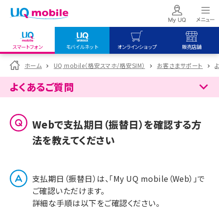
スマートフォン
モバイルネット
オンラインショップ
販売店舗
my UQ WiMAX
UQ mobile
UQ mobile
ホーム
UQ mobile（格安スマホ/格安SIM）
お客さまサポート
UQ WiMAX ご契約の方
オンラインショップ
販売店舗
よくあるご質問
My UQ mobile
UQ WiMAX
UQ WiMAX
UQ mobile ご契約の方
オンラインショップ
販売店舗
Webで支払期日（振替日）を確認する方
UQ mobile
法を教えてください
データチャージサイト
支払期日（振替日）は、「My UQ mobile（Web）」で
ご確認いただけます。
詳細な手順は以下をご確認ください。