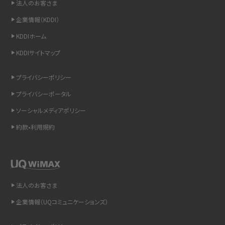
法人のお客さま
企業情報（KDDI）
iCloudの使用容量を減らす9つの方法！使用状況の確認手順も紹介
KDDIホーム
スマホのウィジェットとは？iPhone・Androidの設定方法やおススメを紹介
KDDIサイトマップ
リプライ機能とは？LINE、X（旧Twitter）、Instagram、TikTokで送る方法を解説
プライバシーポリシー
プライバシーポータル
インスタのDMの送り方は？便利機能の使い方や注意点をわかりやすく解説
ソーシャルメディアポリシー
Bluetooth®とは？Wi-Fiとの違いやスマホ・PCとの接続方法を解説
約款•利用規約
LINEで送信取り消しをする方法は？相手に知られるのか、削除との違いも紹介
「iPhoneを探す」の使い方と設定方法を紹介！ブラウザやアプリから探す方法を
詳しく解説
法人のお客さま
企業情報（UQコミュニケーションズ）
Wi-Fiを快適に使うための速度はどれくらい？用途別の目安・回線ごとの平均を
紹介