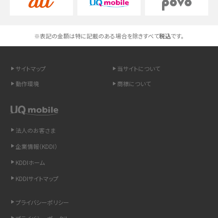
スマホのネット通信速度が遅い原因は？すぐできる対処法や見直すポイントを解
説
※表記の金額は特に記載のある場合を除きすべて
税込
です。
スマホや携帯端末の通信速度制限とは？回避のコツや解除のタイミング・方法
を解説
サイトマップ
当サイトについて
LINEの引き継ぎ方法は？対象データや事前準備・条件・注意点などを解説
動作環境
商標について
LINEの通知がこない時の原因と対処法9選！設定の確認手順も解説
非通知設定とは？184で電話をかける方法やiPhone・Androidの設定を解説
法人のお客さま
企業情報（KDDI）
iCloudの使用容量を減らす9つの方法！使用状況の確認手順も紹介
KDDIホーム
スマホのウィジェットとは？iPhone・Androidの設定方法やおススメを紹介
KDDIサイトマップ
リプライ機能とは？LINE、X（旧Twitter）、Instagram、TikTokで送る方法を解説
プライバシーポリシー