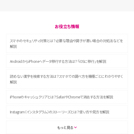
お役立ち情報
スマホのセキュリティ対策とは？必要な理由や調子が悪い場合の対処法などを
解説
AndroidからiPhoneへデータ移行する方法は？「iOSに移行」を解説
読めない漢字を検索する方法は？スマホでの調べ方を機種ごとにわかりやすく
解説
iPhoneのキャッシュクリアとは？SafariやChromeで消去する方法を解説
Instagram（インスタグラム）のストーリーズとは？使い方や見方を解説
ASMRとは？初心者向けの代表ジャンルや楽しみ方を解説
もっと見る