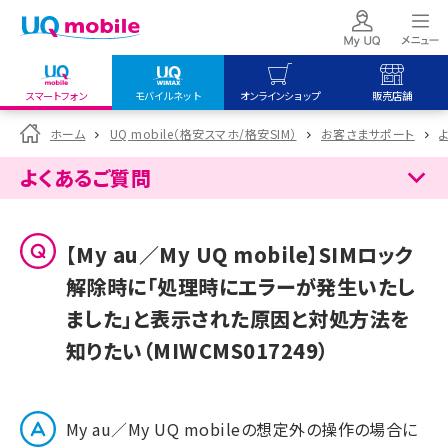
スマートフォン
モバイルネット
オンラインショップ
販売店舗
my UQ WiMAX
UQ mobile
UQ mobile
ホーム
UQ mobile（格安スマホ/格安SIM）
お客さまサポート
UQ WiMAX ご契約の方
オンラインショップ
販売店舗
よくあるご質問
My UQ mobile
UQ WiMAX
UQ WiMAX
UQ mobile ご契約の方
オンラインショップ
販売店舗
【My au／My UQ mobile】SIMロック
UQ mobile
解除時に「処理時にエラーが発生いたし
データチャージサイト
ました」と表示された原因と対処方法を
知りたい（MIWCMS017249）
My au／My UQ mobileの想定外の操作の場合に