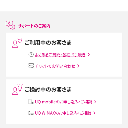
スマホのアラーム設定方法を解説！鳴らない原因と対処法、便利機能も紹介
LINEで友だちを削除する方法は？方法ごとの影響や復活・復元する方法も解説
サポートのご案内
プリペイドSIMとは？種類やメリット・デメリット、利用までの流れを解説
ご利用中のお客さま
MNOとは？MVNOやMVNEとの違いやメリット・デメリットを解説
よくあるご質問・各種お手続き
VPN接続とは？仕組みや必要性、メリット・デメリット、接続方法を解説
チャットでお問い合わせ
Threads（スレッズ）とは？主な機能や登録方法、投稿の仕方を解説
ご検討中のお客さま
Instagram（インスタグラム）でスクショするとバレる？バレるケースや撮り方も解
説
UQ mobileのお申し込み・ご相談
UQ WiMAXのお申し込み・ご相談
SMSとは？料金やできること、注意点や届かない時の対処法を解説
Discord（ディスコード）とは？使い方や用語の意味、便利な機能を解説