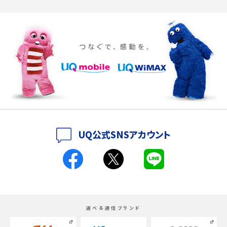
iPhone 16eとiPhone SE（第3世代）の違いは？サイズやスペックを比較して解説
iPhone 16eとiPhone 14を徹底比較！スペック・機能の違いをわかりやすく紹介
iPhone 16シリーズのモデルを比較！価格・サイズ・カメラ性能の違いを徹底解説
iPhone 16とiPhone 15の違いは？カメラ・スペック・機能を徹底比較
iPhoneの機種変更のやり方は？事前準備・手順やデータ移行方法をわかりやす
UQ公式SNSアカウント
く解説
スマホが高い理由は？購入費用を抑える方法や端末を選ぶ時の注意点を解説！
Androidスマホとは？特徴やメリット・デメリット、おススメ機種を紹介
選べる通信ブランド
高校生にスマホ制限は必要？所持率やメリット・デメリットを詳しく紹介