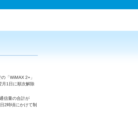
「WiMAX 2+」
、翌月1日に順次解除
の通信量の合計が
翌々日2時頃にかけて制