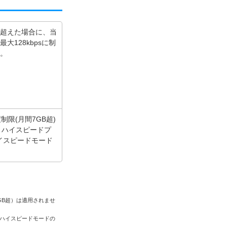
Bを超えた場合に、当
最大128kbpsに制
。
制限(月間7GB超)
、ハイスピードプ
イスピードモード
7GB超）は適用されませ
、ハイスピードモードの