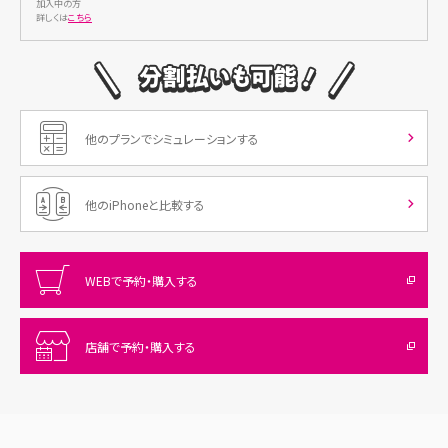
加入中の方
スマホトクするプログラムの条件など詳しくはこちら
詳しくは
こちら
■支払回数:24回 期間:26カ月
支払分割金
頭金0円
初回
3,958円
他のプランでシミュレーションする
2回目〜
3,954円
支払総額
94,900円
実質年利0%
他のiPhoneと比較する
■支払回数:36回 期間:38カ月
WEBで予約・購入する
支払分割金
頭金0円
初回
2,640円
店舗で予約・購入する
2回目〜
2,636円
支払総額
94,900円
実質年利0%