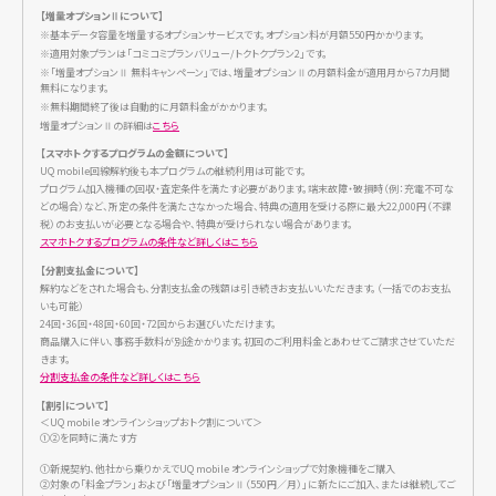
【増量オプションⅡについて】
機種代金
127,900円
※基本データ容量を増量するオプションサービスです。オプション料が月額550円かかります。
※適用対象プランは「コミコミプランバリュー/トクトクプラン2」です。
UQ mobileオンラインショップお
※「増量オプションⅡ 無料キャンペーン」では、増量オプションⅡの月額料金が適用月から7カ月間
-33,000円
トク割
無料になります。
※無料期間終了後は自動的に月額料金がかかります。
現金販売価格/支払総額
94,900円
増量オプションⅡの詳細は
こちら
【スマホトクするプログラムの金額について】
UQ mobile回線解約後も本プログラムの継続利用は可能です。
■スマホトクするプログラム(24回払い) 支払期間:26カ月
プログラム加入機種の回収・査定条件を満たす必要があります。端末故障・破損時（例：充電不可な
どの場合）など、所定の条件を満たさなかった場合、特典の適用を受ける際に最大22,000円（不課
支払分割金
頭金0円
税）のお支払いが必要となる場合や、特典が受けられない場合があります。
スマホトクするプログラムの条件など詳しくはこちら
(A)初回
487円
【分割支払金について】
(B)2〜23回目
480円
解約などをされた場合も、分割支払金の残額は引き続きお支払いいただきます。（一括でのお支払
いも可能）
最終回お支払い額
24回・36回・48回・60回・72回からお選びいただけます。
83,853円
商品購入に伴い、事務手数料が別途かかります。初回のご利用料金とあわせてご請求させていただ
実質年利0%
きます。
分割支払金の条件など詳しくはこちら
実質負担額: (A)+(B)
11,047円
【割引について】
※
ご購入後13カ月目～25カ月目までに購入された機種を当社が回収した場合、分割支払金の最
＜UQ mobile オンラインショップおトク割について＞
終回分がお支払い不要。
①②を同時に満たす方
※
端末故障・破損（例：充電不可など）の場合、特典利用の際、故障時利用料22,000円（不課税）
のお支払いが必要となる場合や、特典が受けられない場合があります。
①新規契約、他社から乗りかえでUQ mobile オンラインショップで対象機種をご購入
※
25カ月目以降も当該機種を継続利用する場合、最終回支払分を再度24回に分割します。
②対象の「料金プラン」および「増量オプションⅡ（550円／月）」に新たにご加入、または継続してご