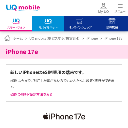
スマートフォン
モバイルネット
オンラインショップ
販売店舗
my UQ WiMAX
UQ mobile
UQ mobile
ホーム
UQ mobile（格安スマホ/格安SIM）
iPhone
iPhone 17e
UQ WiMAX ご契約の方
オンラインショップ
販売店舗
iPhone 17e
My UQ mobile
UQ WiMAX
UQ WiMAX
UQ mobile ご契約の方
オンラインショップ
販売店舗
新しいiPhoneはeSIM専用の端末です。
UQ mobile
eSIMは今までご利用した事がない方でもかんたんに設定・移行ができま
データチャージサイト
す。
eSIMの説明・設定方法をみる