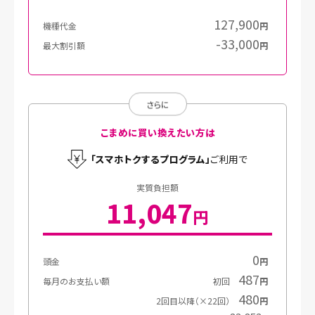
127,900
機種代金
円
-33,000
最大割引額
円
さらに
こまめに買い換えたい方は
｢スマホトクするプログラム｣
ご利用で
実質負担額
11,047
円
0
頭金
円
487
毎月のお支払い額
初回
円
480
2回目以降（×22回）
円