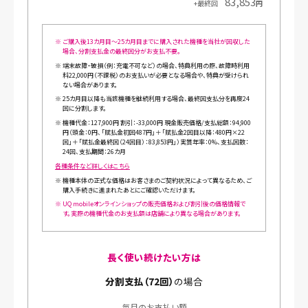
83,853
+最終回
円
※
ご購入後13カ月目～25カ月目までに購入された機種を当社が回収した
場合、分割支払金の最終回分がお支払不要。
※
端末故障・破損（例：充電不可など）の場合、特典利用の際、故障時利用
料22,000円（不課税）のお支払いが必要となる場合や、特典が受けられ
ない場合があります。
※
25カ月目以降も当該機種を継続利用する場合、最終回支払分を再度24
回に分割します。
※
機種代金：127,900円 割引：-33,000円 現金販売価格/支払総額：94,900
円（頭金：0円、「賦払金初回487円」＋「賦払金2回目以降：480円×22
回」＋「賦払金最終回（24回目）：83,853円」）実質年率：0%、支払回数：
24回、支払期間：26カ月
各種条件など詳しくはこちら
※
機種本体の正式な価格はお客さまのご契約状況によって異なるため、ご
購入手続きに進まれたあとにご確認いただけます。
※
UQ mobileオンラインショップの販売価格および割引後の価格情報で
す。実際の機種代金のお支払額は店舗により異なる場合があります。
長く使い続けたい方は
分割支払（72回）
の場合
毎月のお支払い額