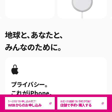
地球と、あなたと、
みんなのために。
プライバシー。
これがiPhone。
5～10分でお申し込み完了！
お近くの店舗でお手続き可能！
パスワードアプリから、Safari上のプライベー
WEBからのお申し込み
店舗で予約・購入する