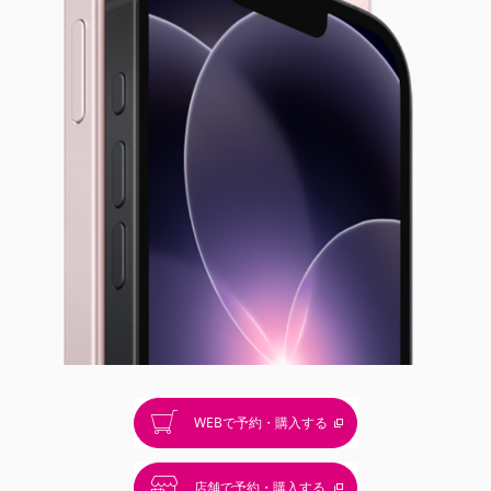
初回
1,322円
2回目〜
1,318円
支払総額
94,900円
実質年利0%
WEBで予約・購入する
店舗で予約・購入する