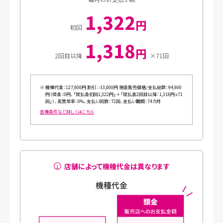
1,322
円
初回
1,318
円
2回目以降
×71回
※
機種代金：127,900円 割引：-33,000円 現金販売価格/支払総額：94,900
円（頭金：0円、「賦払金初回1,322円」＋「賦払金2回目以降：1,318円ｘ71
回」）、実質年率：0%、支払い回数：72回、支払い期間：74カ月
各種条件など詳しくはこちら
店舗によって機種代金は異なります