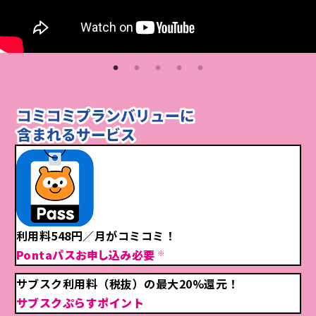
※それぞれのポイント還元タイミングは
異なります。
au PAY ゴールドカードについて詳しくはこちら
※「au PAY ゴールドカード」は年会費11,000円が別途かかります。
閉じる
利用料548円／月がコミコミ！
Pontaパス
お申し込み必要
※
※
既に入会されている方はお手続き不要です。
サブスク利用料（税抜）の最大20%還元！
※
コミコミプランバリューにご加入と同一のau IDでPontaパスをご利用
サブスクぷらすポイント