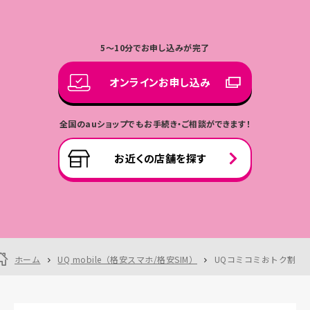
の基本データ残容量分までで、当月末まで利用可能で
＜月額料金＞ 550円/月
1回10分以内の国内通話がかけ放題
＊3
※混雑時や大量のデータ通信のご利用があった場合などに通
基本
対象外となります。
す。月途中に本プランが適用される場合、適用月の月間
1回の通話が10分を超えた場合、
信速度の制限を行うことがあります。
適用月から7カ月間増量オプションⅡの
国内通
＊5：「au PAY ゴールドカード」のau IDと、対象料金プ
月額料金が無料！
超過分につき22円/30秒
（SMS送信料3.3円/
＊1
※データ利用量が月間データ容量を超過した場合、当月末まで
データ容量は、プラン変更前後でデータ容量の大きい
話料
ランにご加入中の回線のau IDが同一である必要があ
5～10分でお申し込みが完了
通(70文字以内)）
の通信速度を最大1Mbpsに制限します。さらに、月間のデータ
方のプランのデータ容量となります。
利用量が50GBを超過した場合、当月末までの通信速度を最大
ります。毎月月末時点で、「au PAY ゴールドカード」会
※月の途中でのご解約などの場合、基本使用料は日割
※機種により最大全角670文字まで送信可能です。ただ
128kbpsに制限します。なお、当社設備等の状況により、最大
オンラインお申し込み
員である必要があります。条件を満たさなくなった場合
とはならず満額かかります。
128kbpsの通信速度制限の適用が遅れる場合または適用され
し、134文字までは2通分、それ以降は67文字ごとに1通
はその前月をもって割引の適用を終了します。本料金プ
※本プランに加入する場合、現在適用中の各種割引・
ない場合があります。
分の送信料がかかります。
ランご加入後に「au PAY ゴールドカード」を解約（退
特典、各種オプションなどが終了する場合があります。
全国のauショップでもお手続き・ご相談ができます！
※受付時期により、内容が変更となる場合があります。
会）された場合、再度「au PAY ゴールドカード」にお申
※本プランは節約モードの対象外となります。
※新規契約または機種変更と同時にお申し込みの場合、料金
し込みいただいても14カ月目以降の割引は適用されま
オプション
プラン及びオプションは加入日または変更日当日から適用とな
お近くの店舗を探す
せん。auフィナンシャルサービス株式会社よりKDDIに
ります。プラン変更/オプション変更の場合は、翌月から適用と
連携された情報で判定します。
1,100円/月
なります。
通話放題
（国内通話が24時間かけ放題
）
※弊社が実施する他の施策とは併用できない場合があります。
＊2＊3
※1回線につき1回のみの適用です。
トクトクプラン2・コミコミプラ
※別途機種代金のほか、電話ユニバーサルサービス料、ブロー
ンバリュー
※対象プランで各種割引サービス適用後の基本使用
増量
電話きほんパック（V）
ドバンドユニバーサルサービス料および電話リレーサービス料
<新規受付終了>トクトクプラ
料・国内通信料・オプション料(一部除く)の合計額を上
容量：
オプション料(440円/月)が無料
などがかかります。
ン・コミコミプラン+・コミコミ
限に割引します。なお、割引対象プランの基本使用料が
+5GB
ホーム
UQ mobile（格安スマホ/格安SIM）
UQコミコミおトク割
※当オプションを個別にご利用いただいている場合も無料
※2025年10月1日以降に新規契約された回線が1年以内に解
プラン
日割りとなる場合は本割引も日割りを適用します。
になります。（別途お申し込みが必要）
約された場合、1,100円の契約解除料がかかります。2025年9月
くりこしプランM/L+5G
※割引対象料金プラン以外の料金プランへの変更、譲
30日までに新規契約された回線は、契約解除料の適用条件等
渡・承継（家族間を含む）、利用者の登録・変更、解約が
＊1：衛星電話への通話等、一部通話料が異なる場合が
詳しくはこちら
が異なります。契約解除料について