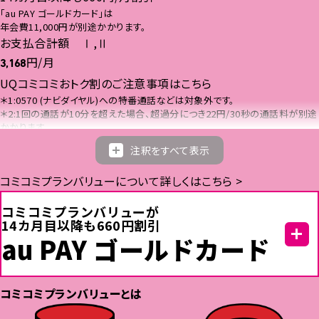
「au PAY ゴールドカード」は
年会費11,000円が別途かかります。
お支払合計額 Ⅰ,Ⅱ
円/月
3,168
UQコミコミおトク割のご注意事項はこちら
＊1:0570 (ナビダイヤル)への特番通話などは対象外です。
＊2:1回の通話が10分を超えた場合、超過分につき22円/30秒の通話料が別途
かかります。
＊3:UQコミコミおトク割の適用開始から13カ月目までに「au PAY ゴールドカ
注釈をすべて表示
ード」会員である必要があります。
※衛星電話への通話等、一部通話料が異なる場合があります。
詳しくはこちら
コミコミプランバリューについて詳しくはこちら >
でご確認ください。また、他社が料金設定している電話番号へは指定の通話
料がかかります。別に定める一部の電気通信事業者への通話や、月間744時間
を超える通話は有料となる場合があります。対象外通話は、国内通話料が別途
コミコミプランバリューが
かかります。
14カ月目以降も660円割引
【国内SMS】 SMS送信料3.3円/通(70文字以内)が別途かかります。
au PAY ゴールドカード
※機種により最大全角670文字まで送信可能です。ただし、134文字までは2通
分、それ以降は67文字ごとに1通分の送信料がかかります。
コミコミプラン
バリュー
とは
特典
au携帯電話/UQ mobileのご利用料金の
1