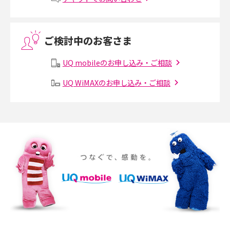
VPN接続とは？仕組みや必要性、メリット・デメリット、接続方法を解説
ご検討中のお客さま
Threads（スレッズ）とは？主な機能や登録方法、投稿の仕方を解説
UQ mobileのお申し込み・ご相談
Instagram（インスタグラム）でスクショするとバレる？バレるケースや撮
り方も解説
UQ WiMAXのお申し込み・ご相談
SMSとは？料金やできること、注意点や届かない時の対処法を解説
Discord（ディスコード）とは？使い方や用語の意味、便利な機能を解説
iPhone 16eとiPhone SE（第3世代）の違いは？サイズやスペックを比較し
て解説
iPhone 16eとiPhone 14を徹底比較！スペック・機能の違いをわかりやすく
紹介
iPhone 16シリーズのモデルを比較！価格・サイズ・カメラ性能の違いを徹