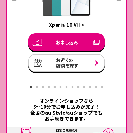
ご利用料金
※ご入会日を課金開始日とします。ただし、30日間無料が
適用される場合には無料期間終了の翌日が課金開始日
コミコミプランバリュー・
となります。
Xperia 10 VII >
トクトクプラン2ご利用中なら
※課金開始日の翌月同日が次の課金日となり、以降毎月
au Starlink Direct専用プラン＋
月額利用料
★2
同日(29日～31日が課金開始日の場合、翌月以降毎月末
1,650円が
お申し込み
日)が課金日となります。
0
※Pontaパス ライトからPontaパスに変更の場合、当月適
★3
円／月
用で、Pontaパス月額情報料との差額を日割り計算した
お近くの
店舗を探す
金額を合わせた合計額となります。
★3：
当面の間、適用条件を初めて満たした月の対象プランセット割引
（-1,650円）は、翌月以降にUQ mobileのご利用料金から割引き
※2026年8月時点の情報です。各特典、コンテンツ等内容
ます。
は予告なく変更・終了する場合があります。
事務手数料：4,950円
※記載の金額は税込です。
（au Online Shopでの
Pontaパスについて、詳しくはこちら
オンラインショップなら
相当が
お手続きの場合3,850円）
5〜10分でお申し込みが完了！
★5
au PAY 残高還元で実質無料
全国のau Style/auショップでも
閉じる
お手続きできます。
★6
SMS：送信料0円