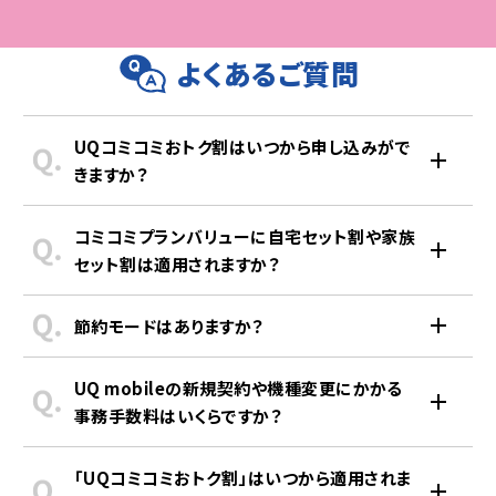
1クーポンにつき同伴者1名も対象
一般・大学生
1,100
閉じる
※一部、利用できないフェリー航路があります。
円 高校生以下
900
円
よくあるご質問
au Starlink Direct専用プラン＋
★2
※
対象外の作品や別途追加料金が必要な特殊上映、特別席あり
コミコミプランバリュー・
配達料300円～/回
UQコミコミおトク割はいつから申し込みがで
トクトクプラン2ご利用中なら
何度でも無料
0
きますか？
★3
円／月
2026年6月25日（木）からお申し込みいただけます。
コミコミプランバリューに自宅セット割や家族
セット割は適用されますか？
※一部手数料は対象外
追加料金なしで使える
Android限定
割引は適用されません。コミコミプランバリューは各種割
節約モードはありますか？
ウイルスバスター™ for au／
引の条件がなく、データも通話もコミのシンプルなプランと
なっております。なお、コミコミプランバリューも家族セット
ウイルスブロック
コミコミプランバリューは節約モードの対象外です。現在の
UQ mobileの新規契約や機種変更にかかる
割の家族人数のカウント対象となります。
プランで節約モードをご利用されている場合、節約モード
事務手数料はいくらですか？
をOFFにしてからプラン変更をお願いいたします。
Starlink衛星とあなたのスマートフォンが直接つながり、
au 5G/4G LTEエリア外で、空が見えればどこでも通信が可
＊
類似サービス「ウイルスバスターモバイル」
こちら
UQ mobileのお手続きにかかる手数料については、
「UQコミコミおトク割」はいつから適用されま
能になります。
Google Play月額版をご利用の場合
★4
でご確認ください。