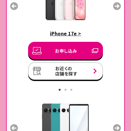
「Pontaパス ライト(409円/月)」（以下、本コンテンツとし
ます。）のご利用料金が発生しますが、相当額を割引しま
au 5G/4G LTEエリア外にいても、災害
時に緊急速報メールを
受信可能。またあなたの位置を家族や友達に共有できます。
す。本コンテンツの課金時点で対象料金プランにご加入で
ない場合、割引は適用されません。
注記
※対象料金プランの加入日と本コンテンツの課金日が同
iPhone 17e >
日の場合や「auかんたん決済(通信料金合算支払い)」以
外でお支払いの場合等、本コンテンツのご利用料金につ
お申し込み
いて、一旦ご利用料金が発生し、翌月以降にご利用料金
相当額を割引または返金とする場合があります。
お近くの
※本コンテンツのご利用料金の無料特典と、本コンテンツ
店舗を探す
を含む料金プランによる割引は重畳して適用されません。
無料特典の終了後、割引が適用されます。
テキストメッセージで質問すると、AIが
知識やアイデアを返答し
※対象料金プランからのプラン変更後も本コンテンツは
ます。
引き続きご利用いただけますが、割引が終了します。退会
をご希望の場合は別途お手続きが必要です。
注記
※本コンテンツは定期又は不定期に内容の異なる様々な
クーポン等を提供するサービスです。