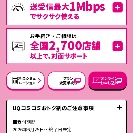
1Mbps
無駄なく翌月にくりこせます。
送受信最大
※利用者の変更、解約・一時休止、譲渡（家族間も含む）・承継をした
場合、本プランは継続してご利用いただけません。
でサクサク使える
※電話ユニバーサルサービス料、ブロードバンドユニバーサルサービ
ス料および電話リレーサービス料は、当面の間無料です。
【au Starlink Direct専用プラン＋ 事務手数料相当額還元】
※1名義につき1回のみの適用となります。
お手続き・ご相談は
2,700
※本料金プランご加入翌月4日までにau IDの取得とau PAYサービス
全国
店舗
利用規約への同意が必要です。次の（1）～（2）の場合は、特典還元
の対象外となる場合があります。
(1)au IDが削除または無効となっている、もしくは譲渡・承継してい
以上で、対面サポート
る場合。
(2)「au PAY（コード支払い／ネット支払い／auかんたん決済）／au
★1. UQ mobileはau 5G Fast Laneに対応しておりません。
PAY カード」のサービス利用規約に反する行為、またはその恐れ
今月はデータを使い切ってしまった。
そん
★2. 「つながる体感」とは、Opensignal社による「一貫した品質」及び「信頼性エク
がある場合。
スペリエンス」評価などに基づき、au回線を通じて、ネットワークに接続した際
な時でも最大1Mbpsでサクサク使える！
にお客さまにとってより快適で安定したサポートを実現することを指します。
※還元時点で、au PAYの「残高上限額超過」「一時停止」をされている
料金
シミュ
プラン
オンライン
★3. Opensignal社の国内主要MNO4社を比較した直近過去3回の25/10（データ
場合(お客さまご自身での一時停止操作、盗難・紛失等による利用
レーション
変更
手続き
お申し込み
提供期間:2025/7/11～10/8）、25/4（データ提供期間:2025/1/1～3/31）、
停止、不正利用等による一時停止を含む)は還元が非適用となる場
トクトクプラン2、コミコミプランバリューが対象
※
24/10（データ提供期間:2024/7/1～9/28）のレポートにおいても、auは、「一
合があります。
貫した品質」（25/4レポートでは項目なし）及び「信頼性エクスペリエンス」評価
全国のau Style/auショップでもお手続き・ご相談がで
※法人契約は還元の対象外です。
などで1位を獲得。Opensignalアワード - 日本： モバイル・ネットワーク体感レ
きます。
ポート 2026年4月（国内主要MNO4社比較）において。2026/1/1～3/31の期
コミコミプランバリューの場合
※
【対象プランセット割引】
間に記録されたモバイル測定値の独自分析に基づく© 2026 Opensignal
UQコミコミおトク割のご注意事項
※前月末時点で同一のau IDに紐づくau／UQ mobile回線が解約、
Limited. 詳細はOpensignalウェブサイトをご覧ください。
注記
このようなご相談に
※受賞対象はauブランド。UQ mobile（povo）はau回線を用いており、ご契約プラン
一時休止、au IDを分離された場合は前月ご利用分をもって割引の
による通信制限（データ容量超過時など）を除き、auと同じ通信仕様です。
適用を終了します。
お答えいたします。
閉じる
■受付期間
Powered by KDDI's network
【au 5G／au 4G LTEエリアでの通信速度制限】
2026年6月25日～終了日未定
・最適なプランのご相談
「つながる体感 No.1」について、
※月間データ容量を超えた場合、当月末までの通信速度が送受信最