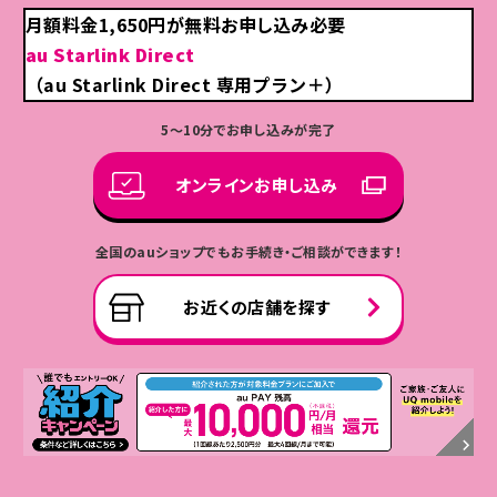
月額料金(税抜)の最大20%還元
月額料金1,650円が無料
お申し込み必要
※
こんなにおトク！たとえば・・・
サブスクぷらすポイント
au Starlink Direct
ローソンで使える
au/UQ mobile
なら
（au Starlink Direct 専用プラン＋）
週替わりでもらえるクーポン
人気サブスクがおトク！
5～10分でお申し込みが完了
【条件】対象料金プランにご加入で、対象サービスを有料
でご利用中の方
オンラインお申し込み
※
毎月コース選択が必要（選択後は変更不可）
※
ローソンストア100、Lミニマートは対象外
全国のauショップでもお手続き・ご相談ができます！
身近なお店でもっとたまる！
Pontaパス会員なら
お近くの店舗を探す
お買い物するほど還元率UP！
※サービス月額料金(税抜)に対するPontaポイントの還元率
＊サービスエリア：日本国内［領海・接続水域、フェリー航路を含む］のau 5G
／4G LTEのエリア外。対応機種にて、一部アプリのデータ通信が可能。音声
サブスクぷらすポイントについて、詳しくはこちら
？
通話は未対応（2026年6月時点）。
※衛星捕捉時には留守電／着信転送／ナンバーシェア（スマートウォッチ）で
毎週月曜・水曜はTOHOシネマズの映画がおトク！
の着信機能をご利用いただけません。
※利用環境により、接続が制限される場合があります。