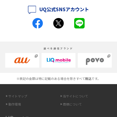
底解説
UQ公式SNSアカウント
iPhone 16とiPhone 15の違いは？カメラ・スペック・機能を徹底比較
iPhoneの機種変更のやり方は？事前準備・手順やデータ移行方法をわかり
やすく解説
スマホが高い理由は？購入費用を抑える方法や端末を選ぶ時の注意点を解
選べる通信ブランド
説！
Androidスマホとは？特徴やメリット・デメリット、おススメ機種を紹介
高校生にスマホ制限は必要？所持率やメリット・デメリットを詳しく紹介
※表記の金額は特に記載のある場合を除きすべて
税込
です。
スマホのネット通信速度が遅い原因は？すぐできる対処法や見直すポイン
トを解説
サイトマップ
当サイトについて
動作環境
商標について
スマホや携帯端末の通信速度制限とは？回避のコツや解除のタイミング・
方法を解説