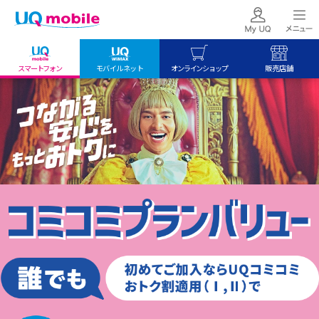
スマートフォン
モバイルネット
オンラインショップ
販売店舗
my UQ WiMAX
UQ mobile
UQ mobile
UQ WiMAX ご契約の方
オンラインショップ
販売店舗
My UQ mobile
UQ WiMAX
UQ WiMAX
UQ mobile ご契約の方
オンラインショップ
販売店舗
UQ mobile
データチャージサイト