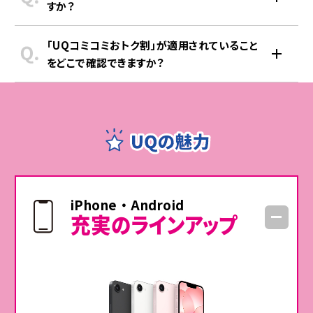
すか？
Pontaパスとは…
ローソンで毎週利用できる無料・割引クーポン「ウィークリ
適用条件を満たした当月のご利用分から割引します。ただ
「UQコミコミおトク割」が適用されていること
ーLAWSON」や、ローソンと対象加盟店でお買い物するほ
し、月末にお手続きをされた場合など、割引の適用が遅れ
をどこで確認できますか？
ど還元率がUPする「Pontaパスポイント還元UP」など、ロ
る場合があります。
例）2026年6月お申し込みの場合、2026年6月のご加入後
ーソンでのお買い物がさらにおトクにご利用いただけま
「UQコミコミおトク割」の適用状況は「My UQ mobile」よ
から割引開始となります。
す。
りご確認いただけます。お申し込みの翌月末までに適用状
通常、月額548円で提供していますが、本プランにセットで
況を反映予定です。
海でも山頂でも、空が見える環境であ
ればどこでもテキストメ
TOPページ > 「スマートフォン・携帯電話」>「ご契約内容/
ご利用いただけます。別途ご利用開始手続きが必要です。
ッセージを送
れます。
手続き」>「その他（キャンペーン等）」
Pontaパスに関する注意事項
■適用条件
注記
対象料金プランご加入の方が同一のau IDでPontaパス
iPhone・Android
充実の
ラインアップ
をご利用
■対象料金プラン
コミコミプランバリュー
■注意事項
※「auかんたん決済」において、「Pontaパス(548円/月)」