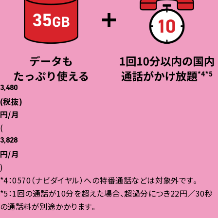
10
合計
ポイント還元
を
%
最大
通常ポイント
ゴールドカード利用
9
1
%
%
3,480
利用額1,000円（税抜）
(税抜)
ごとに
90ポイント
100円（税込）1P
を加算
円/月
(
3,828
ポイントアップリワード
特典
円/月
2
（オートチャージ特典）
)
*4：0570（ナビダイヤル）への特番通話などは対象外です。
*5：1回の通話が10分を超えた場合、超過分につき22円／30秒
au・UQ mobileユーザー
の通話料が別途かかります。
限定
au PAYでのお買い物、