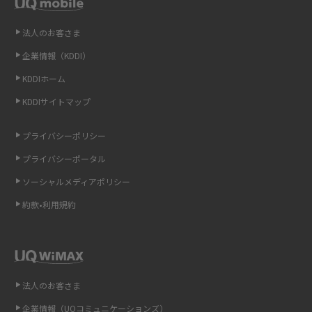
LINEの引き継ぎ方法は？対象データや事前準備・条件・注意点などを解説
法人のお客さま
企業情報（KDDI）
LINEの通知がこない時の原因と対処法9選！設定の確認手順も解説
KDDIホーム
非通知設定とは？184で電話をかける方法やiPhone・Androidの設定を解説
KDDIサイトマップ
iCloudの使用容量を減らす9つの方法！使用状況の確認手順も紹介
プライバシーポリシー
プライバシーポータル
スマホのウィジェットとは？iPhone・Androidの設定方法やおススメを紹
介
ソーシャルメディアポリシー
約款•利用規約
リプライ機能とは？LINE、X（旧Twitter）、Instagram、TikTokで送る方法
を解説
インスタのDMの送り方は？便利機能の使い方や注意点をわかりやすく解説
法人のお客さま
Bluetooth®とは？Wi-Fiとの違いやスマホ・PCとの接続方法を解説
企業情報（UQコミュニケーションズ）