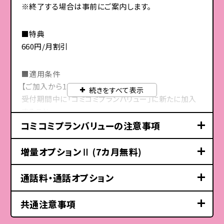
※終了する場合は事前にご案内します。
・スマホの選びかた
大128kbpsとなります（通信速度の制限は、翌月1日に順次解除さ
詳しくはこちら
れます）。
・スマホの初期設定
※データチャージ（無料）へのご加入が必要です。「データチャージ」の
（ご契約時） 等
データ容量購入分は、通信速度の制限なくご利用いただけます。
■特典
※混雑時や大量のデータ通信のご利用があった場合などに通信速度
660円/月割引
の制限を行うことがあります。
来店予約も可能です
【共通注意事項】
※電話ユニバーサルサービス料、ブロードバンドユニバーサルサービ
■適用条件
店舗のご案内
ス料および電話リレーサービス料、SMS送信料等の無料期間終了
【ご加入から13カ月間】
時期については別途ご案内します。
続きをすべて表示
※
総務省「第5世代移動通信システムの導入のための特定基地
※受付時期により、条件や割引額など変更または終了する場合があり
受付期間中に「コミコミプランバリュー」に新たに加入
ます。
局の開設計画」令和5年度第4四半期末時点。
※コミコミプランバリュー：月間のデータ利用量が50GBを超過し
すること
※弊社が実施する他の施策とは併用できない場合があります。
なお、Sub6とは5Gの高品質な(高速・大容量・低遅延)通信
閉じる
た場合、トクトクプラン2：月間のデータ利用量が40GBを超過した
※別途auのお手続きにかかる手数料については、
に寄与する周波数帯のうち3.7GHz帯/4.0GHz帯/4.5GHz帯
コミコミプランバリューの注意事項
場合、当月末までの通信速度を最大128kbpsに制限します。なお、
【ご加入から14カ月目以降】
auホームページ
または店頭でご確認ください。
の通称。
当社設備等の状況により、最大128kbpsの通信速度制限の適用
※掲載の内容は2026年8月1日現在の情報です。
※
Sub6は一部エリアで提供しています。
ご加入から13カ月間の割引適用期間中*4に「au PAY
が遅れる場合または適用されない場合があります。
※本プランはスマートフォン（5G）向けプランです。スマ
増量オプションⅡ (7カ月無料)
※表記の金額は特に記載のある場合を除き税込です。
具体的な提供エリアは
こちら
をご確認ください。
ゴールドカード 」会員であること*5
※ベストエフォート型サービスです。実際の通信速度は、お客さま
ートフォン（4G LTE）でもご契約できますが、その場合
のご利用環境、回線の状況などにより変化いたします。
4G LTE通信でのご利用となります。
お申し込み必要
通話料・通話オプション
※混雑時や大量のデータ通信のご利用があった場合などに通信
閉じる
■注意事項
速度の制限を行うことがあります。
増量オプションⅡ
※データ容量の消費は、くりこし分→月間データ容量
＊4：16カ月目までに「au PAY ゴールドカード」にお申し
（増量データ容量含む）→データプレゼント→追加チャ
コミコミプランバリュー
共通注意事項
無料キャンペーン
込みいただくとご入会の翌月から割引を適用します。17
ージ購入分の順番に行われます。くりこし上限は、前月
閉じる
カ月目の末日までにカードが発行されていない場合は