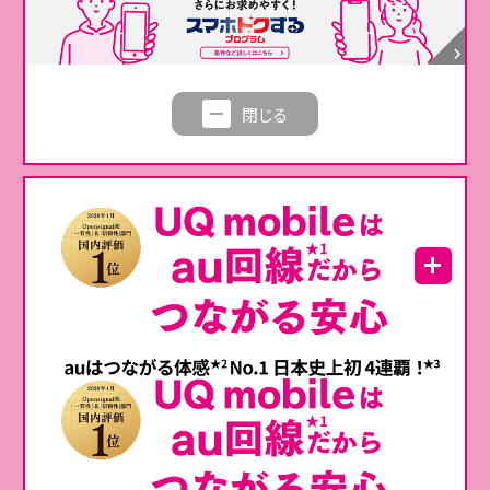
au 5G/au 4G LTEエリア内で
★7
1GB/月使える
★2：
au ICカード（SIMカード）もしくはeSIMでのお申し込みが必要です。
閉じる
★4：
対応機種にて、一部アプリのデータ通信が可能。音声通話は未対応（2026
年6月時点）。
★5：
条件等変更となる場合は別途ご案内します。
★6：
au 5G／au 4G LTEエリア内で送信した国際SMS（海外の電話番号宛の
SMS）は送信料がかかります。詳しくは
こちら
★7：
5G SA通信はご利用いただけません。
※
「au Starlink Direct」のデータ通信（アプリ利用やメッセージへのファイル添
付など）は、「au Starlink Direct専用プラン＋」のデータ容量（1GB／月）か
ら消費します。ただし、当面の間、データ容量消費の対象外とします。
ご注意事項
【au Starlink Direct専用プラン＋】
本プラン対応機種について詳しくはこちら
お申し込み方法について
※au／UQ mobileで購入したau Starlink Direct対応機種であれば
詳しくはこちら
ご利用可能です。
【au Starlink Direct専用プラン＋ 事務手数料相当額還元】