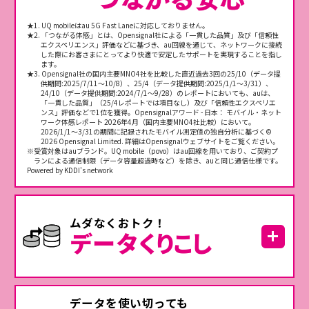
特典：事務手数料4,950円（au Online Shopでのお手続きの場合
閉じる
3,850円）がかかる場合、お申し込み翌月に相当額をau PAY 残高とし
て還元します。
★1. UQ mobileはau 5G Fast Laneに対応しておりません。
★2. 「つながる体感」とは、Opensignal社による「一貫した品質」及び「信頼性
※終了時期については別途ご案内します。
エクスペリエンス」評価などに基づき、au回線を通じて、ネットワークに接続
した際にお客さまにとってより快適で安定したサポートを実現することを指し
【対象プランセット割引】
ます。
＜特典＞基本料金から割引＜「コミコミプランバリュー／トクトクプラ
★3. Opensignal社の国内主要MNO4社を比較した直近過去3回の25/10（データ提
ン2」にご加入：1,650円／月割引、その他料金プランにご加入：1,100
供期間:2025/7/11～10/8）、25/4（データ提供期間:2025/1/1～3/31）、
円／月割引＞
24/10（データ提供期間:2024/7/1～9/28）のレポートにおいても、auは、
＜適用条件＞月末時点
で本回線とUQ mobile回線のau IDが同
「一貫した品質」（25/4レポートでは項目なし）及び「信頼性エクスペリエ
★8
ンス」評価などで1位を獲得。Opensignalアワード - 日本： モバイル・ネット
一であること。
ワーク体感レポート 2026年4月（国内主要MNO4社比較）において。
★8：当面の間、前月末時点で判定します。ただし、適用条件を初めて
2026/1/1～3/31の期間に記録されたモバイル測定値の独自分析に基づく©
満たした月は当月末時点で判定します。
2026 Opensignal Limited. 詳細はOpensignalウェブサイトをご覧ください。
※受賞対象はauブランド。UQ mobile（povo）はau回線を用いており、ご契約プ
※auスマホ料金プランにご加入の場合も本割引の適用対象です。こ
ランによる通信制限（データ容量超過時など）を除き、auと同じ通信仕様です。
の場合の割引額は1,100円／月割引となり、550円／月がかかりま
Powered by KDDI's network
す。
■各種注意事項
【au Starlink Direct専用プラン＋】
※au 5G／au 4G LTEエリア内でご利用される場合、1GBまでデータ
ムダなくおトク！
通信が可能です。
データ
くりこし
※加入日から日割り適用となります。月の途中でのご解約などの場
合、日割りとはならず満額がかかります。
※本プランは新規契約または「au Starlink Direct専用プラン（新規
受付終了）」からの契約変更（店頭、My auからお手続きが可能）に
よりご加入いただけます。
余ったデータ容量は、
※本プランからのプラン変更、お乗りかえ（MNP）のお手続きはできま
データを使い切っても
せん。