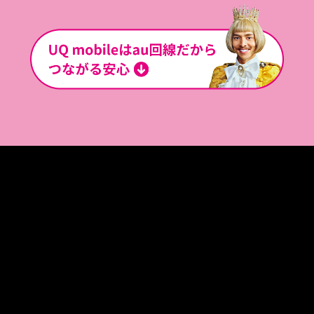
ポイントアップリワ
通常ポイント0.5%も合わ
ード
せれば、
（オートチャージ特
5.5
合計
典）
%
最大
Pontaポイント
au PAY ゴールドカードから
還元
!!
au PAY 残高にオートチャ
ージ
すると
＊1
オートチャージ金額に対し
（au PAY 通常ポイント0.5%
+
オートチ
＊3
て
ャージ特典最大5%）
達成条件に応じて
※一部店舗は最大5%、各種条件、
還元上限あり
5
＊2
最大
%
Ponta
＊3 au PAY（コード支払い／ネット支払
ポイント還元
い／auかんたん決済［au PAY 残高支払
い］）で200円（税込）ごとに1ポイント、
一部店舗や商品は対象外です。ポイント
＊1 au PAY ゴールドカードによる不足
は後日還元され、最大2カ月程度かかる
額チャージ・一定額チャージのみが対
場合がございます。詳しくはau PAYサイ
象です。
トをご確認ください。
＊2 月間最大1,000Pontaポイント