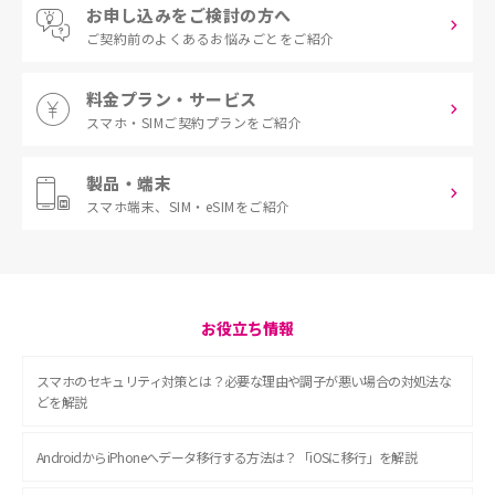
※増量分のデータ容量は、適用開始日また
お申し込みをご検討の方へ
UQ
あった場合、当月をもって本割引の適用を終了します。
あります。
詳しくはこちら
でご確認ください。また、他
※別途UQ mobileのお手続きにかかる手数料については、
は毎月月初に自動付与されます。
ご契約前の
よくあるお悩みごとをご紹介
mobileホームページ
または店頭でご確認ください。
※本オプションにて増量されたデータ容量
ただし、月の初日に当日適用となる料金プランの変更、
社が料金設定している電話番号へは指定の通話料が
※掲載の内容は2026年8月1日現在の情報です。
も、利用されなかった場合は翌月にくりこさ
番号移行による解約があった場合等は前月をもって本
かかります。＊2：当社が不正な長時間通話と判断した
料金プラン・サービス
れます。
割引の適用を終了します。
際、通話を切断する場合があります。＊3：0570 (ナビダ
※本オプションを解約（UQ mobileの解約を
スマホ・SIM
ご契約プランをご紹介
※「au PAY ゴールドカード」の審査やカード受取状況
イヤル)への特番通話などは対象外です。
表記の金額は特に記載のある場合を除きすべて税
含む）された場合、ご解約のお申し込みをさ
などにより、適用時期が遅れる場合があります。
込です。
れた月まで月額料金が発生します。月額料金
製品・端末
※法人契約は対象外です。
通話オプション
は日割とならず満額かかります。
スマホ端末、
SIM・eSIMをご紹介
※当月利用分に対する割引を、翌月以降のUQ
※機種変更と同時に本オプションを解約さ
表記の「au PAY ゴールドカード」は特に記載のあ
※0570（ナビダイヤルなど）から始まる他社が料金設定してい
れた場合、変更日当日までの日割適用とな
mobileのご利用料金からの減算により行う場合があり
る場合を除き「家族カード」も含みます。
る電話番号への通話や番号案内（104）、SMS送信、衛星電話へ
り、月額料金は日割となります。
ます。
の通話、当社が別途指定する電話番号への通話などは、定額
※特典内容は予告なく、変更、終了する場合がありま
＜受付期間＞
通話の対象外となります。また、国際電話や海外での発着信に
す。
2022年12月1日(木)～終了日未定
お役立ち情報
詳しくはこちら
ついても対象外となります。
をご確認くださ
※終了する場合は事前にご連絡します。
※KDDI/沖縄セルラーが実施する他のサービス・キャン
い。その他、以下の場合には本通話オプションによる定額通話
＜特典＞
ペーンとは併用できない場合があります。
スマホのセキュリティ対策とは？必要な理由や調子が悪い場合の対処法な
の適用を行わないことがあります。
増量オプションⅡの月額料金を、適用月から
どを解説
7カ月間無料
●本通話オプションに加入した携帯電話について、お客さまの
＜条件＞
保有する通信設備などに接続して利用したり、ソフトウエアなど
増量オプションⅡに初めてご加入いただくこ
表記の「au PAY ゴールドカード」は特に記載のあ
による自動発信を行った場合（いずれも当社があらかじめ承諾
AndroidからiPhoneへデータ移行する方法は？「iOSに移行」を解説
と。
る場合を除き「家族カード」も含みます。
した場合を除きます。）