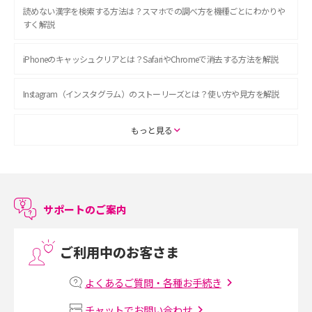
●通信の媒介、転送機能の利用、または他社が提供するサービ
※適用条件を満たした場合、増量オプション
読めない漢字を検索する方法は？スマホでの調べ方を機種ごとにわかりや
スへの接続などを通じて、通信による直接収入を得る目的で利
Ⅱ 無料キャンペーン（以下、本キャンペー
すく解説
用した場合
ン）が自動で適用となります。
●通話以外の用途で利用した場合
※増量オプションⅡをご解約された場合、本
iPhoneのキャッシュクリアとは？SafariやChromeで消去する方法を解説
※別に定める一部の電気通信事業者への通話や、月間744時
キャンペーンは解約月まで適用となります。
間を超える通話は有料となる場合があります。定額通話の対象
※本キャンペーン終了後は、自動的に月額
Instagram（インスタグラム）のストーリーズとは？使い方や見方を解説
外となる国内通話は、他社が料金設定している場合を除き22
料金がかかります。本キャンペーンの終了月
円/30秒の通話料がかかります。
末までにオプション解約のお申し込みをいた
ASMRとは？初心者向けの代表ジャンルや楽しみ方を解説
※「通話放題」が申込月の翌月から適用となる場合でも、対象
だければ月額料金はかかりません。
もっと見る
のオプションを新たにお申し込みの際は、オプション料はお申
増量オプションⅡ 無料キャンペーン 詳
し込み当月より無料となります。
スマホのアラーム設定方法を解説！鳴らない原因と対処法、便利機能も紹
しくはこちら >
※本料金プラン以外に料金プラン変更した場合、「電話きほん
介
パック（V）」対象のオプション料は、翌月以降、有料となります。
対象のオプションをご利用にならない場合には、別途、廃止の
サポートのご案内
LINEで友だちを削除する方法は？方法ごとの影響や復活・復元する方法も
お手続きが必要です。
解説
ご利用中のお客さま
プリペイドSIMとは？種類やメリット・デメリット、利用までの流れを解説
よくあるご質問・各種お手続き
MNOとは？MVNOやMVNEとの違いやメリット・デメリットを解説
チャットでお問い合わせ