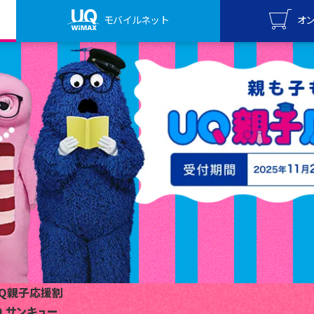
モバイルネット
オ
UQ mo
オンライ
UQ Wi
オンライ
Q親子応援割
Q サンキュー