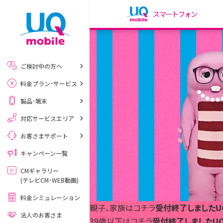
スマートフォン
my UQ WiMAX
UQ WiMAX ご契約の方
ご検討中の方へ
My UQ mobile
料金プラン･サービス
UQ mobile ご契約の方
製品･端末
UQ mobile
データチャージサイト
対応サービスエリア
お客さまサポート
キャンペーン一覧
CMギャラリー
(テレビCM･WEB動画)
料金シミュレーション
親子、家族はコチラ
受付終了しました
U
法人のお客さま
39歳以下はコチラ
受付終了しました
U