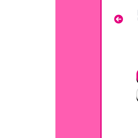
arrows We2 >
BASIO active2 >
お申し込み
お申し込み
お近くの
お近くの
店舗を探す
店舗を探す