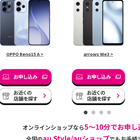
OPPO Reno15 A >
arrows We3 >
お申し込み
お申し込み
お近くの
お近くの
店舗を探す
店舗を探す
5〜10分でお申し
オンラインショップなら
au Style/auショップ
全国の
でも
お手続