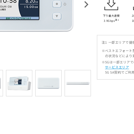
下り最大速度
注1
3.9Gbps
1
注1
一部エリアで提
※
ベストエフォート
の状況などにより
※
5Gは一部エリア
サービスエリア
5G SA契約でご