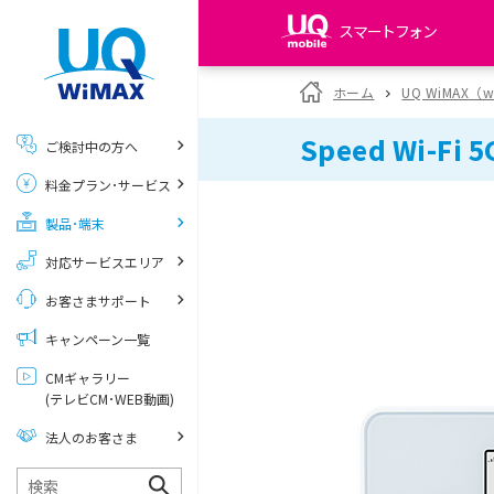
スマートフォン
my UQ WiMAX
ホーム
UQ WiMAX（
UQ WiMAX ご契約の方
Speed Wi-Fi 5
ご検討中の方へ
My UQ mobile
料金プラン･サービス
UQ mobile ご契約の方
製品･端末
UQ mobile
データチャージサイト
対応サービスエリア
お客さまサポート
キャンペーン一覧
CMギャラリー
(テレビCM･WEB動画)
法人のお客さま