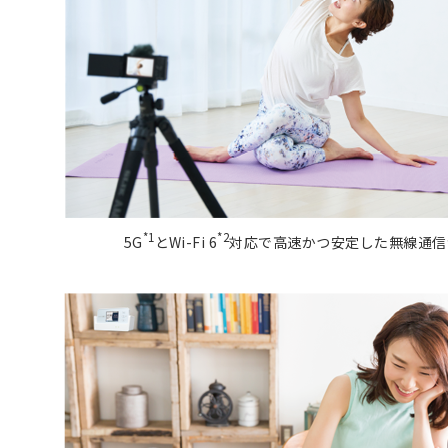
*1
*2
5G
とWi-Fi 6
対応で高速かつ安定した無線通信