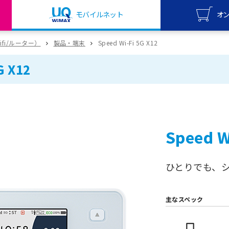
モバイルネット
オ
UQ mo
wifi/ルーター）
製品・端末
Speed Wi-Fi 5G X12
オンライ
G X12
UQ Wi
オンライ
Speed W
ひとりでも、
主なスペック