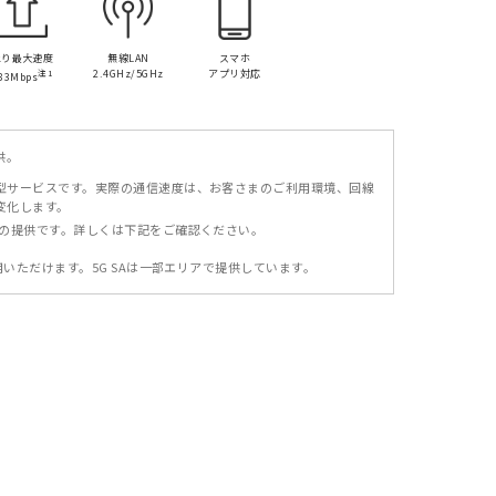
上り最大速度
無線LAN
スマホ
注1
2.4GHz/5GHz
アプリ対応
83Mbps
供。
型サービスです。実際の通信速度は、お客さまのご利用環境、回線
変化します。
での提供です。詳しくは下記をご確認ください。
利用いただけます。5G SAは一部エリアで提供しています。