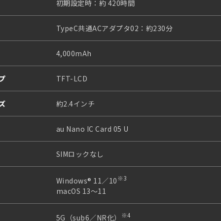
初期設定時：約 420時間
TypeC共通ACアダプタ02：約230分
4,000mAh
プ
TFT-LCD
ズ
約2.4インチ
au Nano IC Card 05 U
SIMロックなし
※3
Windows® 11／10
macOS 13～11
※4
5G（sub6／NR化）