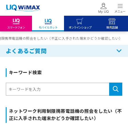
スマートフォン
モバイルネット
オンラインショップ
販売店舗
my UQ WiMAX
UQ mobile
UQ mobile
制限携帯電話機の照会をしたい（不正に入手された端末かどうか確認したい）
UQ WiMAX ご契約の方
オンラインショップ
販売店舗
よくあるご質問
My UQ mobile
UQ WiMAX
UQ WiMAX
UQ mobile ご契約の方
オンラインショップ
販売店舗
キーワード検索
UQ mobile
データチャージサイト
ネットワーク利用制限携帯電話機の照会をしたい（不
正に入手された端末かどうか確認したい）