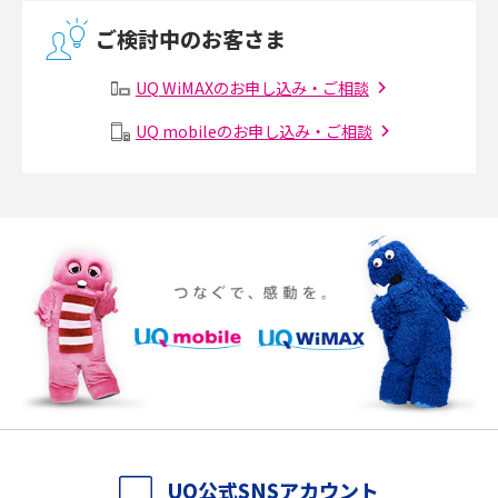
無線LANとは？メリット・デメリットや接続方法を解説
ご検討中のお客さま
有線LANとは？無線LANとの違いやメリット・デメリットを解説
UQ WiMAXのお申し込み・ご相談
メッシュWi-Fiとは？仕組みやメリット・デメリット、中継機との違いを解
UQ mobileのお申し込み・ご相談
説
ポケット型Wi-Fiの使い方は？基本的な手順やつながらない時の対処法を紹
介
ポケット型Wi-Fiをレンタルするメリットとは？選び方や向いている方の特
徴も紹介
持ち運びできるポケット型Wi-Fiのおススメの選び方は？メリット・デメリ
ットも紹介
ポケット型Wi-Fiはクレカなしでも利用できる？口座振替の方法や注意点も
解説
UQ公式SNSアカウント