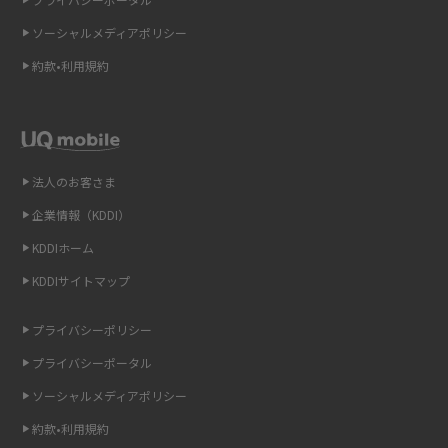
ギガバイト（GB）とは？1GBの目安やギガが足りない時の対処法を紹介
ソーシャルメディアポリシー
Wi-Fi 6とは？Wi-Fi 5との違いやメリットと注意点、規格の種類も解説
約款•利用規約
テザリングはWi-Fiとどう違う？接続方法や注意点を解説！
Wi-Fiを自宅に設置する方法は？必要なことやポイントも紹介
法人のお客さま
光ファイバーとは？仕組みやメリット・デメリットを初心者向けにわかり
企業情報（KDDI）
やすく解説
KDDIホーム
ストリーミング再生とは？ダウンロードとの違いやメリット・デメリット
KDDIサイトマップ
を解説
プライバシーポリシー
6Gとはどんな通信技術？Beyond 5Gや実用化の課題などを解説
プライバシーポータル
引っ越し費用の相場は？ひとり暮らしや家族の場合の目安や費用を抑える
ソーシャルメディアポリシー
方法を解説
約款•利用規約