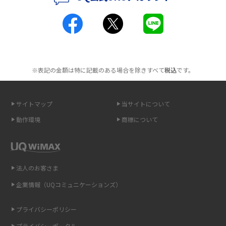
ポケット型Wi-Fiとは？通信の仕組みやメリット・デメリットを解説
工事不要！置くだけWi-Fiの特徴は？メリット・デメリットや選び方を解説
ポケット型Wi-Fiを月額なしで利用できるのはなぜ？メリット・デメリット
も紹介
※表記の金額は特に記載のある場合を除きすべて
税込
です。
無制限で利用できるポケット型Wi-Fiは？選び方や通信費を抑える方法も紹
介
サイトマップ
当サイトについて
動作環境
商標について
ポケット型Wi-Fi（モバイルWi-Fi）とは？おススメする方の特徴や選び方を
解説
即日受け取りできるポケット型Wi-Fiはある？すぐに使うための方法や注意
法人のお客さま
点も解説
企業情報（UQコミュニケーションズ）
ONU（光回線終端装置）とは？モデム・ルーター・ホームゲートウェイと
の違いを解説
プライバシーポリシー
プライバシーポータル