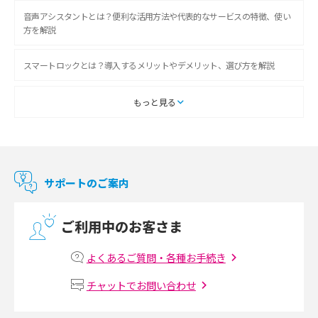
音声アシスタントとは？便利な活用方法や代表的なサービスの特徴、使い
方を解説
スマートロックとは？導入するメリットやデメリット、選び方を解説
スマートテレビとは？特徴や選び方、使い方をわかりやすく解説
もっと見る
Chromecast（クロームキャスト）とは？接続方法や基本的な使い方を解説
マンションで使えるWi-Fiは？種類ごとの特徴や選び方を紹介
サポートのご案内
光回線の速度の目安は？測定方法や遅い時の対策方法も紹介
ご利用中のお客さま
マンションで光回線の利用を始める手順は？設備状況の確認方法も解説
よくあるご質問・各種お手続き
Wi-Fiルーターの設定方法をわかりやすく解説！事前に準備すべきものも紹
チャットでお問い合わせ
介