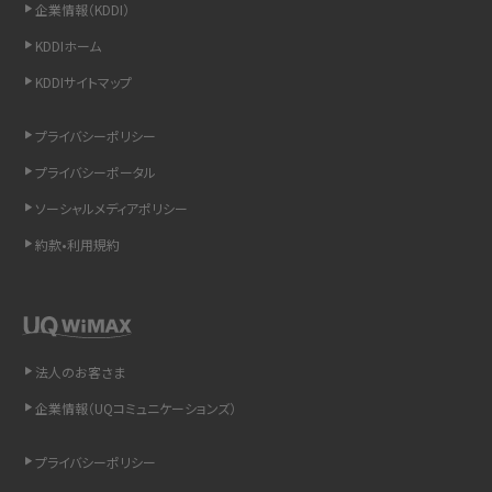
企業情報（KDDI）
スマホのウィジェットとは？iPhone・Androidの設定方法やおススメを紹介
KDDIホーム
KDDIサイトマップ
リプライ機能とは？LINE、X（旧Twitter）、Instagram、TikTokで送る方法を解説
プライバシーポリシー
インスタのDMの送り方は？便利機能の使い方や注意点をわかりやすく解説
プライバシーポータル
Bluetooth®とは？Wi-Fiとの違いやスマホ・PCとの接続方法を解説
ソーシャルメディアポリシー
約款•利用規約
LINEで送信取り消しをする方法は？相手に知られるのか、削除との違いも紹介
「iPhoneを探す」の使い方と設定方法を紹介！ブラウザやアプリから探す方法を
詳しく解説
法人のお客さま
Wi-Fiを快適に使うための速度はどれくらい？用途別の目安・回線ごとの平均を
紹介
企業情報（UQコミュニケーションズ）
LINEの着信音や通知音の設定・変更方法を解説！鳴らない場合の対処法も紹介
プライバシーポリシー