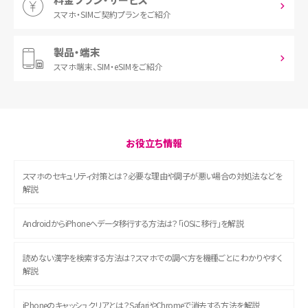
スマホ・SIM
ご契約プランをご紹介
製品・端末
スマホ端末、
SIM・eSIMをご紹介
お役立ち情報
スマホのセキュリティ対策とは？必要な理由や調子が悪い場合の対処法などを
解説
AndroidからiPhoneへデータ移行する方法は？「iOSに移行」を解説
読めない漢字を検索する方法は？スマホでの調べ方を機種ごとにわかりやすく
解説
iPhoneのキャッシュクリアとは？SafariやChromeで消去する方法を解説