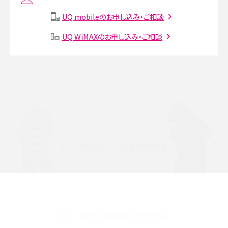
説
UQ mobileのお申し込み・ご相談
SMSとは？料金やできること、注意点や届かない時の対処法を解説
UQ WiMAXのお申し込み・ご相談
Discord（ディスコード）とは？使い方や用語の意味、便利な機能を解説
iPhone 16eとiPhone SE（第3世代）の違いは？サイズやスペックを比較して解説
iPhone 16eとiPhone 14を徹底比較！スペック・機能の違いをわかりやすく紹介
iPhone 16シリーズのモデルを比較！価格・サイズ・カメラ性能の違いを徹底解説
iPhone 16とiPhone 15の違いは？カメラ・スペック・機能を徹底比較
iPhoneの機種変更のやり方は？事前準備・手順やデータ移行方法をわかりやす
く解説
UQ公式SNSアカウント
スマホが高い理由は？購入費用を抑える方法や端末を選ぶ時の注意点を解説！