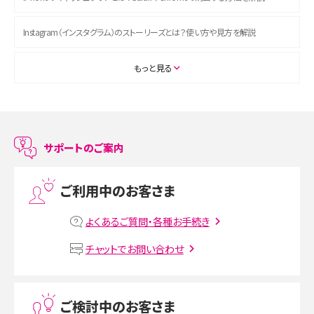
Instagram（インスタグラム）のストーリーズとは？使い方や見方を解説
ASMRとは？初心者向けの代表ジャンルや楽しみ方を解説
もっと見る
スマホのアラーム設定方法を解説！鳴らない原因と対処法、便利機能も紹介
LINEで友だちを削除する方法は？方法ごとの影響や復活・復元する方法も解説
サポートのご案内
プリペイドSIMとは？種類やメリット・デメリット、利用までの流れを解説
ご利用中のお客さま
MNOとは？MVNOやMVNEとの違いやメリット・デメリットを解説
よくあるご質問・各種お手続き
VPN接続とは？仕組みや必要性、メリット・デメリット、接続方法を解説
チャットでお問い合わせ
Threads（スレッズ）とは？主な機能や登録方法、投稿の仕方を解説
ご検討中のお客さま
Instagram（インスタグラム）でスクショするとバレる？バレるケースや撮り方も解