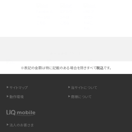
Androidスマホとは？特徴やメリット・デメリット、おススメ機種を紹介
高校生にスマホ制限は必要？所持率やメリット・デメリットを詳しく紹介
スマホのネット通信速度が遅い原因は？すぐできる対処法や見直すポイントを解
説
選べる通信ブランド
スマホや携帯端末の通信速度制限とは？回避のコツや解除のタイミング・方法
を解説
※表記の金額は特に記載のある場合を除きすべて
税込
です。
LINEの引き継ぎ方法は？対象データや事前準備・条件・注意点などを解説
サイトマップ
当サイトについて
LINEの通知がこない時の原因と対処法9選！設定の確認手順も解説
動作環境
商標について
非通知設定とは？184で電話をかける方法やiPhone・Androidの設定を解説
法人のお客さま
iCloudの使用容量を減らす9つの方法！使用状況の確認手順も紹介