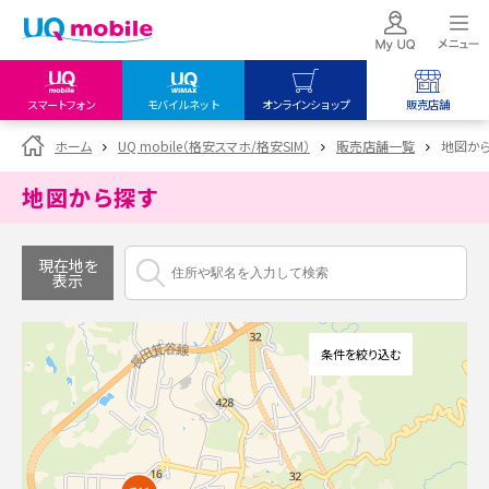
スマートフォン
モバイルネット
オンラインショップ
販売店舗
my UQ WiMAX
UQ mobile
UQ mobile
ホーム
UQ mobile（格安スマホ/格安SIM）
販売店舗一覧
地図か
UQ WiMAX ご契約の方
オンラインショップ
販売店舗
地図から探す
My UQ mobile
UQ WiMAX
UQ WiMAX
UQ mobile ご契約の方
オンラインショップ
販売店舗
現在地を
表示
UQ mobile
データチャージサイト
条件を絞り込む