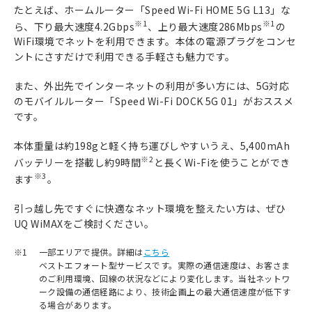
たとえば、ホームルーター「Speed Wi-Fi HOME 5G L13」な
※1
※1
ら、下り最大速度4.2Gbps
、上り最大速度286Mbps
の
WiFi環境でネットを利用できます。本体の電源プラグをコンセ
ントにさすだけで利用できる手軽さも魅力です。
また、外出先でインターネットの利用が多い方には、5G対応
のモバイルルーター「Speed Wi-Fi DOCK 5G 01」がおススメ
です。
本体重量は約198gと軽く持ち運びしやすいうえ、5,400mAh
※2
バッテリーを搭載し約9時間
と長くWi-Fiを使うことができ
※3
ます
。
引っ越し先ですぐに快適なネット環境を整えたい方は、ぜひ
UQ WiMAXをご検討ください。
※1
一部エリアで提供。詳細は
こちら
ベストエフォート型サービスです。実際の通信速度は、お客さま
のご利用環境、回線の状況などにより変化します。当社ネットワ
ーク設備の通信経路により、技術企画上の最大通信速度が低下す
る場合があります。