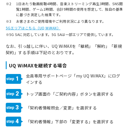
※2
1日あたり動画視聴4時間、音楽ストリーミング再生3時間、SNS閲
覧1時間、ゲーム1時間、合計9時間の使用を想定して、独自の基準
に基づき測定した結果です。
※3
お客さまのご使用環境やご利用状況により異なります。
5Gエリアはこちら（UQ WiMAX）
※
5G SAに対応しています。5G SAは一部エリアで提供しています。
なお、引っ越しに伴い、UQ WiMAXを「継続」「解約」「新規
契約」する手順は下記のとおりです。
UQ WiMAXを継続する場合
会員専用サポートページ「my UQ WiMAX」にログ
1
インする
2
トップ画面の「ご契約内容」ボタンを選択する
3
「契約者情報照会／変更」を選択する
4
「契約者情報」下部の「変更する」を選択する