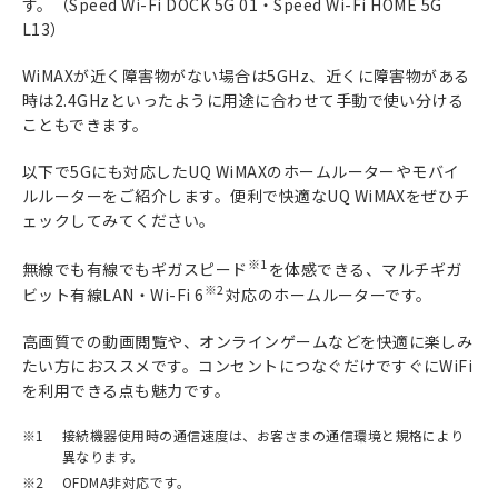
す。（Speed Wi-Fi DOCK 5G 01・Speed Wi-Fi HOME 5G
L13）
WiMAXが近く障害物がない場合は5GHz、近くに障害物がある
時は2.4GHzといったように用途に合わせて手動で使い分ける
こともできます。
以下で5Gにも対応したUQ WiMAXのホームルーターやモバイ
ルルーターをご紹介します。便利で快適なUQ WiMAXをぜひチ
ェックしてみてください。
※1
無線でも有線でもギガスピード
を体感できる、マルチギガ
※2
ビット有線LAN・Wi-Fi 6
対応のホームルーターです。
高画質での動画閲覧や、オンラインゲームなどを快適に楽しみ
たい方におススメです。コンセントにつなぐだけですぐにWiFi
を利用できる点も魅力です。
※1
接続機器使用時の通信速度は、お客さまの通信環境と規格により
異なります。
※2
OFDMA非対応です。