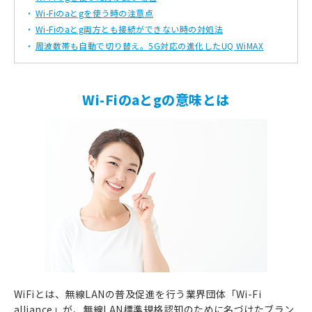
Wi-Fiのaとgを使う時の注意点
Wi-Fiのaとg両方とも接続ができない時の対処法
周波数帯も自動で切り替え。5G対応の進化したUQ WiMAX
Wi-Fiのaとgの意味とは
WiFiとは、無線LANの普及促進を行う業界団体「Wi-Fi
alliance」が、無線LAN標準規格認知のために名づけたブラン