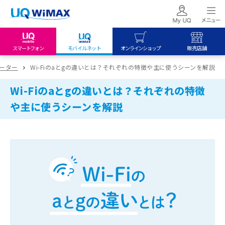
スマートフォン
モバイルネット
オンラインショップ
販売店舗
my UQ WiMAX
UQ mobile
UQ mobile
ルーター
Wi-Fiのaとgの違いとは？それぞれの特徴や主に使うシーンを解説
UQ WiMAX ご契約の方
オンラインショップ
販売店舗
Wi-Fiのaとgの違いとは？それぞれの特徴
My UQ mobile
UQ WiMAX
UQ WiMAX
や主に使うシーンを解説
UQ mobile ご契約の方
オンラインショップ
販売店舗
UQ mobile
データチャージサイト