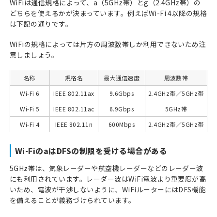
WiFiは通信規格によって、a（5GHz帯）とg（2.4GHz帯）の
どちらを使えるかが決まっています。例えばWi-Fi 4以降の規格
は下記の通りです。
WiFiの規格によっては片方の周波数帯しか利用できないため注
意しましょう。
名称
規格名
最大通信速度
周波数帯
Wi-Fi 6
IEEE 802.11ax
9.6Gbps
2.4GHz帯／5GHz帯
Wi-Fi 5
IEEE 802.11ac
6.9Gbps
5GHz帯
Wi-Fi 4
IEEE 802.11n
600Mbps
2.4GHz帯／5GHz帯
Wi-FiのaはDFSの制限を受ける場合がある
5GHz帯は、気象レーダーや航空機レーダーなどのレーダー波
にも利用されています。レーダー波はWiFi電波より重要度が高
いため、電波が干渉しないように、WiFiルーターにはDFS機能
を備えることが義務づけられています。