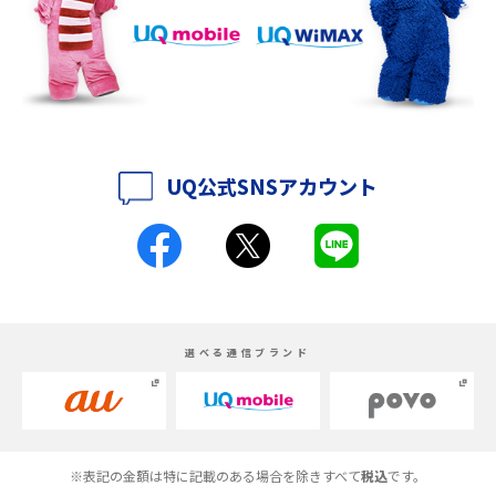
iPhone 16eとiPhone 14を徹底比較！スペック・機能の違いをわかりやすく
紹介
iPhone 16シリーズのモデルを比較！価格・サイズ・カメラ性能の違いを徹
底解説
UQ公式SNSアカウント
iPhone 16とiPhone 15の違いは？カメラ・スペック・機能を徹底比較
iPhoneの機種変更のやり方は？事前準備・手順やデータ移行方法をわかり
やすく解説
スマホが高い理由は？購入費用を抑える方法や端末を選ぶ時の注意点を解
選べる通信ブランド
説！
Androidスマホとは？特徴やメリット・デメリット、おススメ機種を紹介
高校生にスマホ制限は必要？所持率やメリット・デメリットを詳しく紹介
※表記の金額は特に記載のある場合を除きすべて
税込
です。