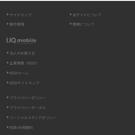
スマホのネット通信速度が遅い原因は？すぐできる対処法や見直すポイン
トを解説
サイトマップ
当サイトについて
動作環境
商標について
スマホや携帯端末の通信速度制限とは？回避のコツや解除のタイミング・
方法を解説
LINEの引き継ぎ方法は？対象データや事前準備・条件・注意点などを解説
法人のお客さま
企業情報（KDDI）
LINEの通知がこない時の原因と対処法9選！設定の確認手順も解説
KDDIホーム
非通知設定とは？184で電話をかける方法やiPhone・Androidの設定を解説
KDDIサイトマップ
iCloudの使用容量を減らす9つの方法！使用状況の確認手順も紹介
プライバシーポリシー
プライバシーポータル
スマホのウィジェットとは？iPhone・Androidの設定方法やおススメを紹
介
ソーシャルメディアポリシー
約款•利用規約
リプライ機能とは？LINE、X（旧Twitter）、Instagram、TikTokで送る方法