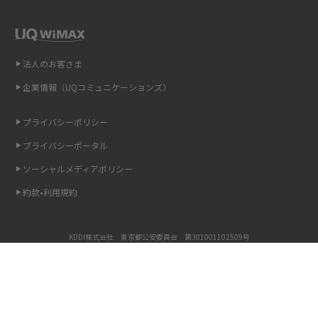
を解説
インスタのDMの送り方は？便利機能の使い方や注意点をわかりやすく解説
法人のお客さま
Bluetooth®とは？Wi-Fiとの違いやスマホ・PCとの接続方法を解説
企業情報（UQコミュニケーションズ）
LINEで送信取り消しをする方法は？相手に知られるのか、削除との違いも
プライバシーポリシー
紹介
プライバシーポータル
「iPhoneを探す」の使い方と設定方法を紹介！ブラウザやアプリから探す
ソーシャルメディアポリシー
方法を詳しく解説
約款•利用規約
Wi-Fiを快適に使うための速度はどれくらい？用途別の目安・回線ごとの平
均を紹介
KDDI株式会社 東京都公安委員会 第301001102509号
LINEの着信音や通知音の設定・変更方法を解説！鳴らない場合の対処法も
COPYRIGHT © KDDI CORPORATION, ALL RIGHTS RESERVED.
紹介
Copyright © UQ Communications Inc. all rights reserved.
©PINK GACHA&BLUE MUKU
©BLUE GACHAMUKU
着信拒否とは？設定方法やブロックした番号の確認方法を解説