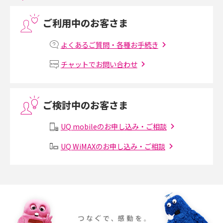
解説
ご利用中のお客さま
プリペイドSIMとは？種類やメリット・デメリット、利用までの流れを解説
よくあるご質問・各種お手続き
MNOとは？MVNOやMVNEとの違いやメリット・デメリットを解説
チャットでお問い合わせ
VPN接続とは？仕組みや必要性、メリット・デメリット、接続方法を解説
ご検討中のお客さま
Threads（スレッズ）とは？主な機能や登録方法、投稿の仕方を解説
UQ mobileのお申し込み・ご相談
Instagram（インスタグラム）でスクショするとバレる？バレるケースや撮
り方も解説
UQ WiMAXのお申し込み・ご相談
SMSとは？料金やできること、注意点や届かない時の対処法を解説
Discord（ディスコード）とは？使い方や用語の意味、便利な機能を解説
iPhone 16eとiPhone SE（第3世代）の違いは？サイズやスペックを比較し
て解説