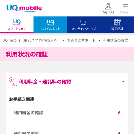
スマートフォン
モバイルネット
オンラインショップ
販売店舗
my UQ WiMAX
UQ mobile
UQ mobile
UQ mobile（格安スマホ/格安SIM）
お客さまサポート
利用状況の確認
UQ WiMAX ご契約の方
オンラインショップ
販売店舗
利用状況の確認
My UQ mobile
UQ WiMAX
UQ WiMAX
UQ mobile ご契約の方
オンラインショップ
販売店舗
UQ mobile
利用料金・通話料の確認
データチャージサイト
お手続き関連
利用料金の確認
通話料の確認