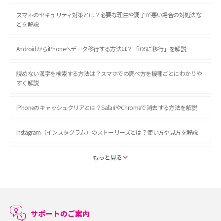
スマホのセキュリティ対策とは？必要な理由や調子が悪い場合の対処法な
どを解説
AndroidからiPhoneへデータ移行する方法は？「iOSに移行」を解説
読めない漢字を検索する方法は？スマホでの調べ方を機種ごとにわかりや
すく解説
iPhoneのキャッシュクリアとは？SafariやChromeで消去する方法を解説
Instagram（インスタグラム）のストーリーズとは？使い方や見方を解説
ASMRとは？初心者向けの代表ジャンルや楽しみ方を解説
もっと見る
スマホのアラーム設定方法を解説！鳴らない原因と対処法、便利機能も紹
介
サポートのご案内
LINEで友だちを削除する方法は？方法ごとの影響や復活・復元する方法も