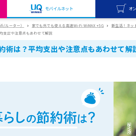
モバイルネット
オ
UQ mo
wifi/ルーター）
家でも外でも使える高速Wi-Fi WiMAX +5G
新生活！ネットは
オンライ
均支出や注意点もあわせて解説
UQ Wi
約術は？平均支出や注意点もあわせて解
オンライ