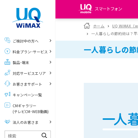
スマートフォン
my UQ WiMAX
ホーム
UQ WiMAX（
UQ WiMAX ご契約の方
一人暮らしの節約術は？平
ご検討中の方へ
My UQ mobile
一人暮らしの節
料金プラン･サービス
UQ mobile ご契約の方
製品･端末
UQ mobile
データチャージサイト
対応サービスエリア
お客さまサポート
キャンペーン一覧
CMギャラリー
(テレビCM･WEB動画)
法人のお客さま