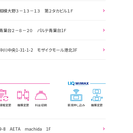
相模大野３－１３－１３ 第２タカビル１Ｆ
 青葉台２－８－２０ パルテ青葉台1Ｆ
川中央1-31-1-2 モザイクモール港北3F
情報
変更
機種変更
料金収納
新規
申し込み
機種変更
-8 AETA machida 1F