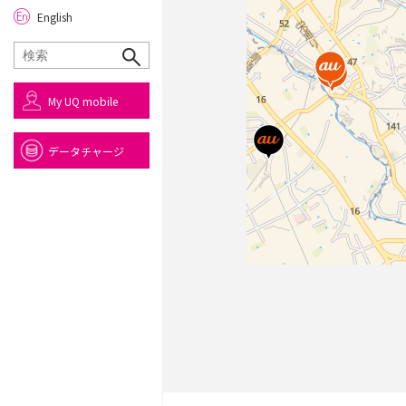
English
My UQ mobile
データチャージ