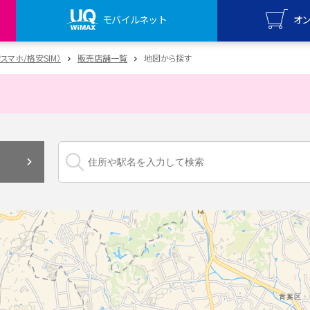
モバイルネット
オ
UQ mo
安スマホ/格安SIM）
販売店舗一覧
地図から探す
オンライ
UQ Wi
オンライ