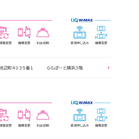
情報
変更
機種変更
料金収納
新規
申し込み
機種変更
区 池辺町４０３５番１ ららぽーと横浜３階
情報
変更
機種変更
料金収納
新規
申し込み
機種変更