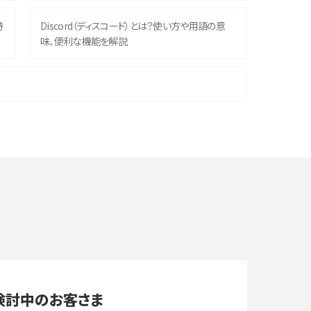
時
Discord（ディスコード）とは？使い方や用語の意
味、便利な機能を解説
機
iPhone 16シリーズのモデルを比較！価格・サイズ・
カメラ性能の違いを徹底解説
や
スマホが高い理由は？購入費用を抑える方法や端
末を選ぶ時の注意点を解説！
デ
スマホのネット通信速度が遅い原因は？すぐできる
対処法や見直すポイントを解説
LINEの通知がこない時の原因と対処法9選！設定
の確認手順も解説
検討中のお客さま