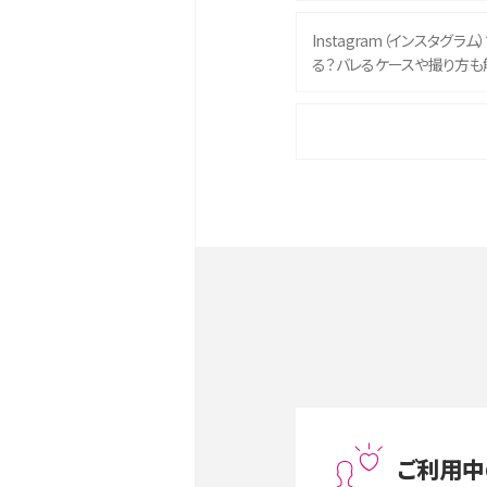
Instagram（インスタグラ
る？バレるケースや撮り方も
iPhone 16eとiPhone 
イズやスペックを比較して解
iPhone 16とiPhone 1
ク・機能を徹底比較
Androidスマホとは？特徴や
ススメ機種を紹介
スマホや携帯端末の通信速
ツや解除のタイミング・方法
ご利用中