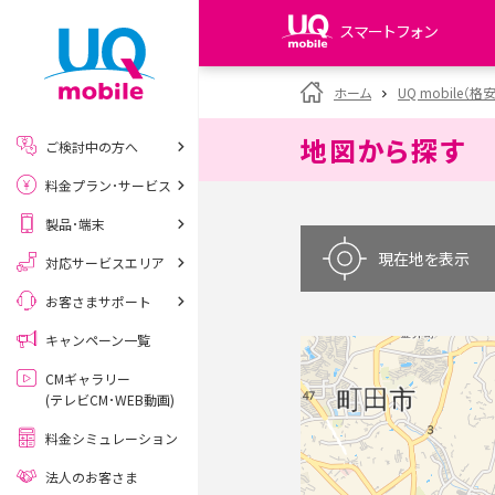
スマートフォン
my UQ WiMAX
ホーム
UQ mobile（格
UQ WiMAX ご契約の方
地図から探す
ご検討中の方へ
My UQ mobile
料金プラン･サービス
UQ mobile ご契約の方
製品･端末
UQ mobile
データチャージサイト
現在地を表示
対応サービスエリア
お客さまサポート
キャンペーン一覧
CMギャラリー
(テレビCM･WEB動画)
料金シミュレーション
法人のお客さま