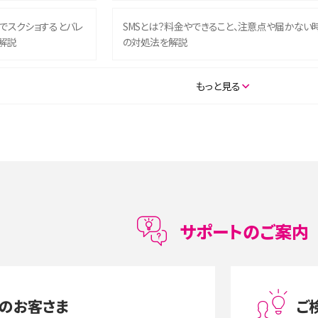
ム）でスクショするとバレ
SMSとは？料金やできること、注意点や届かない
解説
の対処法を解説
SE（第3世代）の違いは？サ
iPhone 16eとiPhone 14を徹底比較！スペック・
もっと見る
説
能の違いをわかりやすく紹介
5の違いは？カメラ・スペッ
iPhoneの機種変更のやり方は？事前準備・手順
データ移行方法をわかりやすく解説
メリット・デメリット、お
高校生にスマホ制限は必要？所持率やメリット・
メリットを詳しく紹介
サポートのご案内
度制限とは？回避のコ
LINEの引き継ぎ方法は？対象データや事前準備・
を解説
条件・注意点などを解説
のお客さま
ご