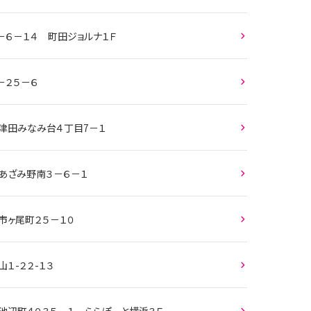
－６－１４ 町田ジョルナ１Ｆ
－２５－６
長津田みなみ台４丁目7－１
 あざみ野南３－６－１
市ヶ尾町２５－１０
１-２２-１３
池辺町４０３５－１ ららぽーと横浜３Ｆ