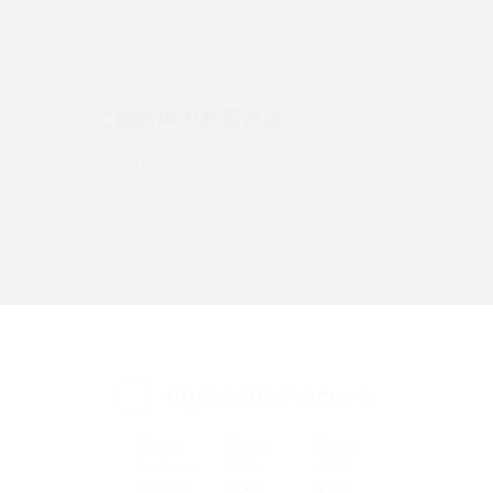
チャットでお問い合わせ
VPN接続とは？仕組みや必要性、メリット・デメリット、接続方法を解説
Threads（スレッズ）とは？主な機能や登録方法、投稿の仕方を解説
ご検討中のお客さま
Instagram（インスタグラム）でスクショするとバレる？バレるケースや撮
り方も解説
UQ mobileのお申し込み・ご相談
UQ WiMAXのお申し込み・ご相談
SMSとは？料金やできること、注意点や届かない時の対処法を解説
Discord（ディスコード）とは？使い方や用語の意味、便利な機能を解説
iPhone 16eとiPhone SE（第3世代）の違いは？サイズやスペックを比較し
て解説
UQ公式SNSアカウント
iPhone 16eとiPhone 14を徹底比較！スペック・機能の違いをわかりやすく
紹介
iPhone 16シリーズのモデルを比較！価格・サイズ・カメラ性能の違いを徹