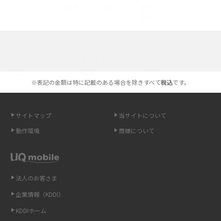
底解説
iPhone 16とiPhone 15の違いは？カメラ・スペック・機能を徹底比較
iPhoneの機種変更のやり方は？事前準備・手順やデータ移行方法をわかり
選べる通信ブランド
やすく解説
※表記の金額は特に記載のある場合を除きすべて
税込
です。
スマホが高い理由は？購入費用を抑える方法や端末を選ぶ時の注意点を解
説！
サイトマップ
当サイトについて
Androidスマホとは？特徴やメリット・デメリット、おススメ機種を紹介
動作環境
商標について
高校生にスマホ制限は必要？所持率やメリット・デメリットを詳しく紹介
スマホのネット通信速度が遅い原因は？すぐできる対処法や見直すポイン
トを解説
法人のお客さま
企業情報（KDDI）
スマホや携帯端末の通信速度制限とは？回避のコツや解除のタイミング・
KDDIホーム
方法を解説