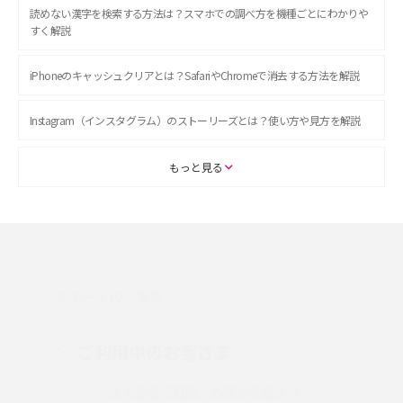
読めない漢字を検索する方法は？スマホでの調べ方を機種ごとにわかりや
すく解説
iPhoneのキャッシュクリアとは？SafariやChromeで消去する方法を解説
Instagram（インスタグラム）のストーリーズとは？使い方や見方を解説
ASMRとは？初心者向けの代表ジャンルや楽しみ方を解説
もっと見る
スマホのアラーム設定方法を解説！鳴らない原因と対処法、便利機能も紹
介
LINEで友だちを削除する方法は？方法ごとの影響や復活・復元する方法も
解説
サポートのご案内
プリペイドSIMとは？種類やメリット・デメリット、利用までの流れを解説
ご利用中のお客さま
MNOとは？MVNOやMVNEとの違いやメリット・デメリットを解説
よくあるご質問・各種お手続き