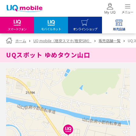
スマートフォン
モバイルネット
オンラインショップ
販売店舗
my UQ WiMAX
UQ mobile
UQ mobile
ホーム
UQ mobile（格安スマホ/格安SIM）
販売店舗一覧
UQ
UQ WiMAX ご契約の方
オンラインショップ
販売店舗
UQスポット ゆめタウン山口
My UQ mobile
UQ WiMAX
UQ WiMAX
UQ mobile ご契約の方
オンラインショップ
販売店舗
UQ mobile
データチャージサイト