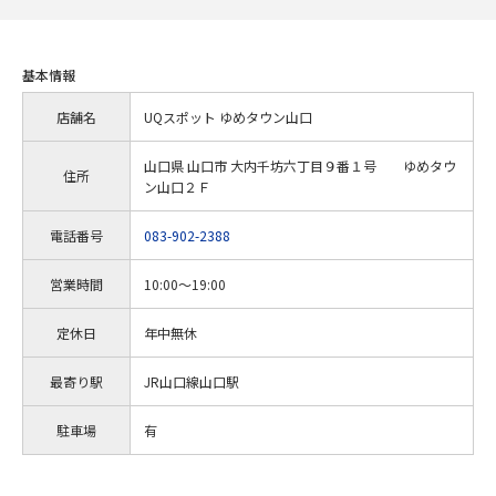
基本情報
店舗名
UQスポット ゆめタウン山口
山口県 山口市 大内千坊六丁目９番１号 ゆめタウ
住所
ン山口２Ｆ
電話番号
083-902-2388
営業時間
10:00～19:00
定休日
年中無休
最寄り駅
JR山口線山口駅
駐車場
有