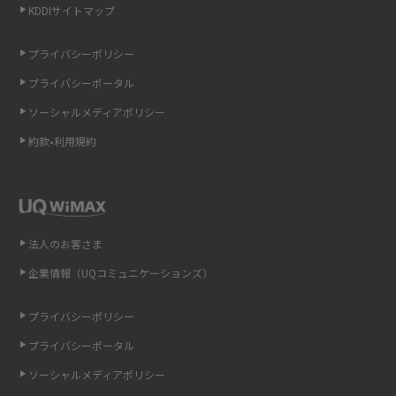
KDDIサイトマップ
LINEの引き継ぎ方法は？対象データや事前準備・条件・注意点などを解説
プライバシーポリシー
LINEの通知がこない時の原因と対処法9選！設定の確認手順も解説
プライバシーポータル
ソーシャルメディアポリシー
非通知設定とは？184で電話をかける方法やiPhone・Androidの設定を解説
約款•利用規約
iCloudの使用容量を減らす9つの方法！使用状況の確認手順も紹介
スマホのウィジェットとは？iPhone・Androidの設定方法やおススメを紹
介
法人のお客さま
リプライ機能とは？LINE、X（旧Twitter）、Instagram、TikTokで送る方法
企業情報（UQコミュニケーションズ）
を解説
プライバシーポリシー
インスタのDMの送り方は？便利機能の使い方や注意点をわかりやすく解説
プライバシーポータル
Bluetooth®とは？Wi-Fiとの違いやスマホ・PCとの接続方法を解説
ソーシャルメディアポリシー