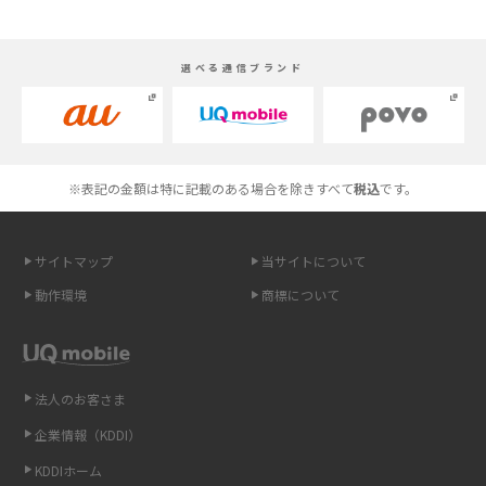
スマホが高い理由は？購入費用を抑える方法や端末を選ぶ時の注意点を解
選べる通信ブランド
説！
Androidスマホとは？特徴やメリット・デメリット、おススメ機種を紹介
高校生にスマホ制限は必要？所持率やメリット・デメリットを詳しく紹介
※表記の金額は特に記載のある場合を除きすべて
税込
です。
スマホのネット通信速度が遅い原因は？すぐできる対処法や見直すポイン
トを解説
サイトマップ
当サイトについて
動作環境
商標について
スマホや携帯端末の通信速度制限とは？回避のコツや解除のタイミング・
方法を解説
LINEの引き継ぎ方法は？対象データや事前準備・条件・注意点などを解説
法人のお客さま
企業情報（KDDI）
LINEの通知がこない時の原因と対処法9選！設定の確認手順も解説
KDDIホーム