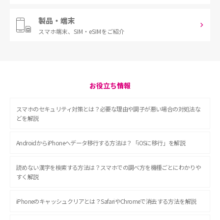
製品・端末
スマホ端末、
SIM・eSIMをご紹介
お役立ち情報
スマホのセキュリティ対策とは？必要な理由や調子が悪い場合の対処法な
どを解説
AndroidからiPhoneへデータ移行する方法は？「iOSに移行」を解説
読めない漢字を検索する方法は？スマホでの調べ方を機種ごとにわかりや
すく解説
iPhoneのキャッシュクリアとは？SafariやChromeで消去する方法を解説