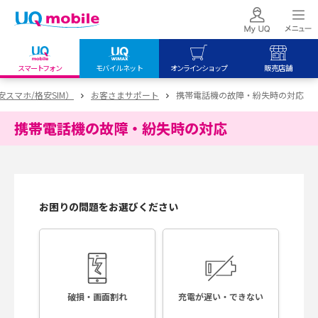
スマートフォン
モバイルネット
オンラインショップ
販売店舗
my UQ WiMAX
UQ mobile
UQ mobile
格安スマホ/格安SIM）
お客さまサポート
携帯電話機の故障・紛失時の対応
UQ WiMAX ご契約の方
オンラインショップ
販売店舗
携帯電話機の故障・紛失時の対応
My UQ mobile
UQ WiMAX
UQ WiMAX
UQ mobile ご契約の方
オンラインショップ
販売店舗
UQ mobile
データチャージサイト
お困りの問題をお選びください
破損・画面割れ
充電が遅い・できない