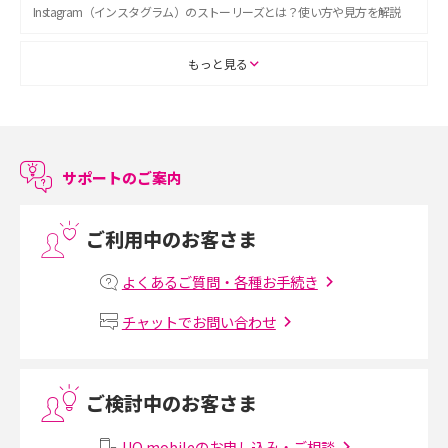
Instagram（インスタグラム）のストーリーズとは？使い方や見方を解説
ASMRとは？初心者向けの代表ジャンルや楽しみ方を解説
もっと見る
スマホのアラーム設定方法を解説！鳴らない原因と対処法、便利機能も紹
介
サポートのご案内
LINEで友だちを削除する方法は？方法ごとの影響や復活・復元する方法も
解説
ご利用中のお客さま
プリペイドSIMとは？種類やメリット・デメリット、利用までの流れを解説
よくあるご質問・各種お手続き
MNOとは？MVNOやMVNEとの違いやメリット・デメリットを解説
チャットでお問い合わせ
VPN接続とは？仕組みや必要性、メリット・デメリット、接続方法を解説
ご検討中のお客さま
Threads（スレッズ）とは？主な機能や登録方法、投稿の仕方を解説
UQ mobileのお申し込み・ご相談