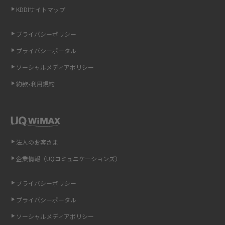
非通知設定とは？184で電話をかける方法やiPhone・Androidの設定を解説
KDDIサイトマップ
iCloudの使用容量を減らす9つの方法！使用状況の確認手順も紹介
プライバシーポリシー
プライバシーポータル
スマホのウィジェットとは？iPhone・Androidの設定方法やおススメを紹
介
ソーシャルメディアポリシー
約款•利用規約
リプライ機能とは？LINE、X（旧Twitter）、Instagram、TikTokで送る方法
を解説
インスタのDMの送り方は？便利機能の使い方や注意点をわかりやすく解説
法人のお客さま
Bluetooth®とは？Wi-Fiとの違いやスマホ・PCとの接続方法を解説
企業情報（UQコミュニケーションズ）
LINEで送信取り消しをする方法は？相手に知られるのか、削除との違いも
プライバシーポリシー
紹介
プライバシーポータル
「iPhoneを探す」の使い方と設定方法を紹介！ブラウザやアプリから探す
ソーシャルメディアポリシー
方法を詳しく解説