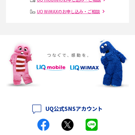
Instagram（インスタグラム）でスクショするとバレる？バレるケースや撮
り方も解説
UQ WiMAXのお申し込み・ご相談
SMSとは？料金やできること、注意点や届かない時の対処法を解説
Discord（ディスコード）とは？使い方や用語の意味、便利な機能を解説
iPhone 16eとiPhone SE（第3世代）の違いは？サイズやスペックを比較し
て解説
iPhone 16eとiPhone 14を徹底比較！スペック・機能の違いをわかりやすく
紹介
iPhone 16シリーズのモデルを比較！価格・サイズ・カメラ性能の違いを徹
底解説
UQ公式SNSアカウント
iPhone 16とiPhone 15の違いは？カメラ・スペック・機能を徹底比較
iPhoneの機種変更のやり方は？事前準備・手順やデータ移行方法をわかり
やすく解説