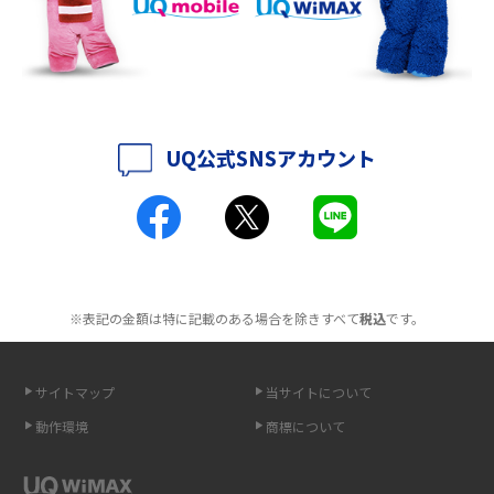
持ち運びできるポケット型Wi-Fiのおススメの選び方は？メリット・デメリ
ットも紹介
ポケット型Wi-Fiはクレカなしでも利用できる？口座振替の方法や注意点も
解説
UQ公式SNSアカウント
ポケット型Wi-Fiとは？通信の仕組みやメリット・デメリットを解説
工事不要！置くだけWi-Fiの特徴は？メリット・デメリットや選び方を解説
ポケット型Wi-Fiを月額なしで利用できるのはなぜ？メリット・デメリット
も紹介
※表記の金額は特に記載のある場合を除きすべて
税込
です。
無制限で利用できるポケット型Wi-Fiは？選び方や通信費を抑える方法も紹
介
サイトマップ
当サイトについて
動作環境
商標について
ポケット型Wi-Fi（モバイルWi-Fi）とは？おススメする方の特徴や選び方を
解説