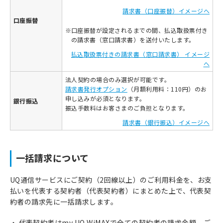
請求書（口座振替）イメージへ
口座振替
※
口座振替が設定されるまでの間、払込取扱票付き
の請求書（窓口請求書）を送付いたします。
払込取扱票付きの請求書（窓口請求書） イメージ
へ
法人契約の場合のみ選択が可能です。
請求書発行オプション
（月額利用料：110円）のお
申し込みが必須となります。
銀行振込
振込手数料はお客さまのご負担となります。
請求書（銀行振込）イメージへ
一括請求について
UQ通信サービスにご契約（2回線以上）のご利用料金を、お支
払いを代表する契約者（代表契約者）にまとめた上で、代表契
約者の請求先に一括請求します。
代表契約者はmy UQ WiMAXで全ての契約者の請求金額、ご