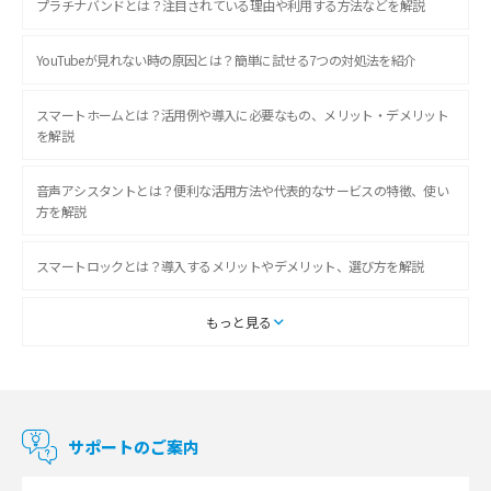
プラチナバンドとは？注目されている理由や利用する方法などを解説
YouTubeが見れない時の原因とは？簡単に試せる7つの対処法を紹介
スマートホームとは？活用例や導入に必要なもの、メリット・デメリット
を解説
音声アシスタントとは？便利な活用方法や代表的なサービスの特徴、使い
方を解説
スマートロックとは？導入するメリットやデメリット、選び方を解説
スマートテレビとは？特徴や選び方、使い方をわかりやすく解説
もっと見る
Chromecast（クロームキャスト）とは？接続方法や基本的な使い方を解説
マンションで使えるWi-Fiは？種類ごとの特徴や選び方を紹介
サポートのご案内
光回線の速度の目安は？測定方法や遅い時の対策方法も紹介