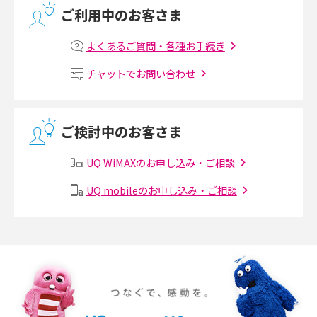
ご利用中のお客さま
マンションで光回線の利用を始める手順は？設備状況の確認方法も解説
よくあるご質問・各種お手続き
Wi-Fiルーターの設定方法をわかりやすく解説！事前に準備すべきものも紹
チャットでお問い合わせ
介
無線LANとは？メリット・デメリットや接続方法を解説
ご検討中のお客さま
有線LANとは？無線LANとの違いやメリット・デメリットを解説
UQ WiMAXのお申し込み・ご相談
メッシュWi-Fiとは？仕組みやメリット・デメリット、中継機との違いを解
UQ mobileのお申し込み・ご相談
説
ポケット型Wi-Fiの使い方は？基本的な手順やつながらない時の対処法を紹
介
ポケット型Wi-Fiをレンタルするメリットとは？選び方や向いている方の特
徴も紹介