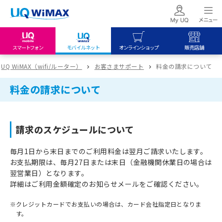
スマートフォン
モバイルネット
オンラインショップ
販売店舗
my UQ WiMAX
UQ mobile
UQ mobile
UQ WiMAX（wifi/ルーター）
お客さまサポート
料金の請求について
UQ WiMAX ご契約の方
オンラインショップ
販売店舗
料金の請求について
My UQ mobile
UQ WiMAX
UQ WiMAX
UQ mobile ご契約の方
オンラインショップ
販売店舗
請求のスケジュールについて
UQ mobile
データチャージサイト
毎月1日から末日までのご利用料金は翌月ご請求いたします。
お支払期限は、毎月27日または末日（金融機関休業日の場合は
翌営業日）となります。
詳細はご利用金額確定のお知らせメールをご確認ください。
※
クレジットカードでお支払いの場合は、カード会社指定日となりま
す。