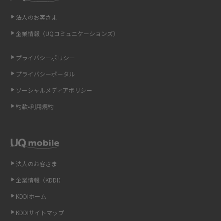
即日受け取りできるポケット型Wi-Fiはある？すぐに使うための方法や注意
法人のお客さま
点も解説
企業情報（UQコミュニケーションズ）
ONU（光回線終端装置）とは？モデム・ルーター・ホームゲートウェイと
の違いを解説
プライバシーポリシー
プライバシーポータル
ギガバイト（GB）とは？1GBの目安やギガが足りない時の対処法を紹介
ソーシャルメディアポリシー
Wi-Fi 6とは？Wi-Fi 5との違いやメリットと注意点、規格の種類も解説
約款•利用規約
テザリングはWi-Fiとどう違う？接続方法や注意点を解説！
Wi-Fiを自宅に設置する方法は？必要なことやポイントも紹介
法人のお客さま
光ファイバーとは？仕組みやメリット・デメリットを初心者向けにわかり
企業情報（KDDI）
やすく解説
KDDIホーム
ストリーミング再生とは？ダウンロードとの違いやメリット・デメリット
KDDIサイトマップ
を解説