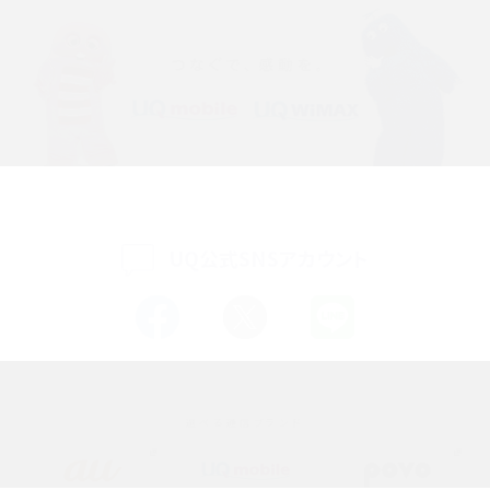
iPhone 16eとiPhone 14を徹底比較！スペック・機能の違いをわかりやすく紹介
iPhone 16シリーズのモデルを比較！価格・サイズ・カメラ性能の違いを徹底解説
iPhone 16とiPhone 15の違いは？カメラ・スペック・機能を徹底比較
iPhoneの機種変更のやり方は？事前準備・手順やデータ移行方法をわかりやす
く解説
UQ公式SNSアカウント
スマホが高い理由は？購入費用を抑える方法や端末を選ぶ時の注意点を解説！
Androidスマホとは？特徴やメリット・デメリット、おススメ機種を紹介
高校生にスマホ制限は必要？所持率やメリット・デメリットを詳しく紹介
選べる通信ブランド
スマホのネット通信速度が遅い原因は？すぐできる対処法や見直すポイントを解
説