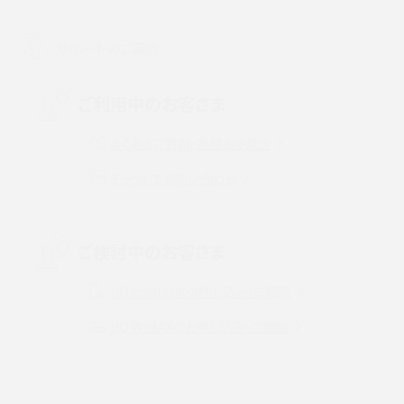
LINEで友だちを削除する方法は？方法ごとの影響や復活・復元する方法も解説
サポートのご案内
プリペイドSIMとは？種類やメリット・デメリット、利用までの流れを解説
MNOとは？MVNOやMVNEとの違いやメリット・デメリットを解説
ご利用中のお客さま
よくあるご質問・各種お手続き
VPN接続とは？仕組みや必要性、メリット・デメリット、接続方法を解説
チャットでお問い合わせ
Threads（スレッズ）とは？主な機能や登録方法、投稿の仕方を解説
Instagram（インスタグラム）でスクショするとバレる？バレるケースや撮り方も解
ご検討中のお客さま
説
UQ mobileのお申し込み・ご相談
SMSとは？料金やできること、注意点や届かない時の対処法を解説
UQ WiMAXのお申し込み・ご相談
Discord（ディスコード）とは？使い方や用語の意味、便利な機能を解説
iPhone 16eとiPhone SE（第3世代）の違いは？サイズやスペックを比較して解説