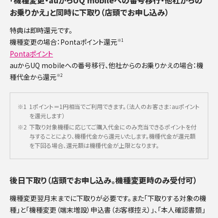
「機種変更・auからUQ mobileへの番号移行・他社からの
お乗りかえ」と同時に下取り（店頭でお申し込み）
特典は即時還元です。
機種変更の場合：Pontaポイント還元
※1
Pontaポイント
auからUQ mobileへの番号移行、他社からのお乗りかえの場合：機
種代金から還元
※2
※1
1ポイント＝1円相当でご利用できます。（法人のお客さま：auポイント
を還元します）
※2
下取り対象機種に応じてご購入代金にのみ充当できるポイントを付
与することにより、機種代金から還元いたします。機種代金が還元額
を下回る場合、還元額は機種代金が上限となります。
後日下取り（店頭でお申し込み。機種変更時のみ受付可）
機種変更翌月末までに下取りが必要です。また「下取りする対象の機
種」と「機種変更（端末増設）申込書（お客様控え）」、「本人確認書類」