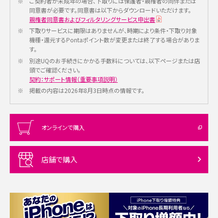
※
ご契約者が未成年の場合、下取りには保護者・親権者の同伴または
同意書が必要です。同意書は以下からダウンロードいただけます。
親権者同意書およびフィルタリングサービス申出書
※
下取りサービスに期限はありませんが、時期により条件・下取り対象
機種・還元するPontaポイント数が変更または終了する場合がありま
す。
※
別途UQのお手続きにかかる手数料については、以下ページまたは店
頭でご確認ください。
契約：サポート情報（重要事項説明）
※
掲載の内容は2026年8月3日時点の情報です。
オンラインで購入
店舗で購入