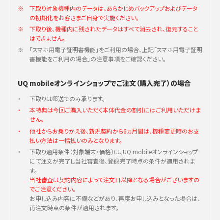
※
下取り対象機種内のデータは、あらかじめバックアップおよびデータ
スマホ用電子証明書についてご質問などがある場合は、マイナンバー総合
の初期化をお客さまご自身で実施ください。
フリーダイヤル0120-95-0178（平日 9:30～20:00、土日祝 9:30～17:30）
※
下取り後、機種内に残されたデータはすべて消去され、復元すること
にお問い合わせください。
はできません。
一時利用停止の手続きについても、マイナンバー総合フリーダイヤル0120-
※
「スマホ用電子証明書機能」をご利用の場合、上記「スマホ用電子証明
95-0178にお問い合わせください。
書機能をご利用の場合」の注意事項をご確認ください。
一時利用停止の手続きは24時間365日受け付けています。
UQ mobileオンラインショップでご注文（購入完了）の場合
・
下取りは郵送でのみ承ります。
・
本特典は今回ご購入いただく本体代金の割引にはご利用いただけま
せん。
・
他社からお乗りかえ後、新規契約から6ヵ月間は、機種変更時のお支
払い方法は一括払いのみとなります。
・
下取り適用条件（対象端末・価格）は、UQ mobileオンラインショップ
にて注文が完了し当社審査後、登録完了時点の条件が適用されま
す。
当社審査は契約内容によって注文日以降となる場合がございますの
でご注意ください。
お申し込み内容に不備などがあり、再度お申し込みとなった場合は、
再注文時点の条件が適用されます。