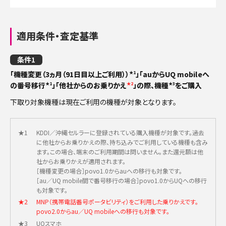
適用条件・査定基準
条件1
「機種変更（3ヵ月（91日目以上ご利用））
」「auからUQ mobileへ
★1
の番号移行
」「他社からのお乗りかえ
」の際、機種
をご購入
★1
★2
★3
下取り対象機種は現在ご利用の機種が対象となります。
★1
KDDI／沖縄セルラーに登録されている購入機種が対象です。過去
に他社からお乗りかえの際、持ち込みでご利用している機種も含み
ます。この場合、端末のご利用期間は問いません。また還元額は他
社からお乗りかえが適用されます。
［機種変更の場合］povo1.0からauへの移行も対象です。
［au／UQ mobile間で番号移行の場合］povo1.0からUQへの移行
も対象です。
★2
MNP（携帯電話番号ポータビリティ）をご利用した乗りかえです。
povo2.0からau／UQ mobileへの移行も対象です。
★3
UQスマホ