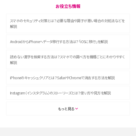
お役立ち情報
スマホのセキュリティ対策とは？必要な理由や調子が悪い場合の対処法などを
解説
AndroidからiPhoneへデータ移行する方法は？「iOSに移行」を解説
読めない漢字を検索する方法は？スマホでの調べ方を機種ごとにわかりやすく
解説
iPhoneのキャッシュクリアとは？SafariやChromeで消去する方法を解説
Instagram（インスタグラム）のストーリーズとは？使い方や見方を解説
ASMRとは？初心者向けの代表ジャンルや楽しみ方を解説
もっと見る
スマホのアラーム設定方法を解説！鳴らない原因と対処法、便利機能も紹介