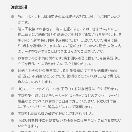
注意事項
※
Pontaポイントは機種変更の本体価格の割引以外にもご利用いただ
けます。
※
端末回収後はお客さまに端末を返却することはできません。ただし、
検品結果にご納得頂けず、端末のご返却をご希望される場合は、回収
キットに同封の特典利用申込書にて、お申し出いただいた場合に限
り、端末を返却いたします。なお、ご返却させていただく場合も、端末内
のデータを復元することはできませんのでご注意ください。
※
お客さまのご事情に関わらず、端末回収処理に関して、今後異議申し
立てを行うことはできませんのでご注意ください。
※
運送会社その他の第三者による対象機種に関する配送事故（誤配
送、遅延、不到達など）又は紛失・破損などについては、当社は責任を
負わないものとします。
※
UQスマートフォン1台につき、下取りする対象機種は1台に限ります。
※
下取り受付時にはメモリーカード、ストラップなどのアクセサリー・付
属品などはすべてお客さまご自身で外してください。下取り受付後
は、アクセサリー・付属品などはすべて廃棄します。
※
下取りした電話機の破砕処理には応じられません。
※
下取り対象機種に分割支払いの残高がある場合は引き続きお支払い
いただきます。