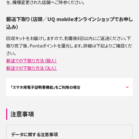
を、機種変更された店舗へご持参ください。
郵送下取り（店頭／UQ mobileオンラインショップでお申し
込み）
回収キットをお届けしますので、到着後8日以内にご返送ください。下
取り完了後、Pontaポイントを還元します。詳細は下記よりご確認くだ
さい。
郵送での下取り方法（個人）
郵送での下取り方法（法人）
「スマホ用電子証明書機能」をご利用の場合
現在お使いの端末でスマホ用電子証明書をご利用になっている場合は、端
末をお送りいただく前にご自身で失効手続をしていただく必要があります。
注意事項
端末を初期化する前にマイナポータルアプリのマイページから必要な手続
きを行ってください。
手続方法などについては以下ページをご確認ください。
データに関する注意事項
マイナポータル操作マニュアル