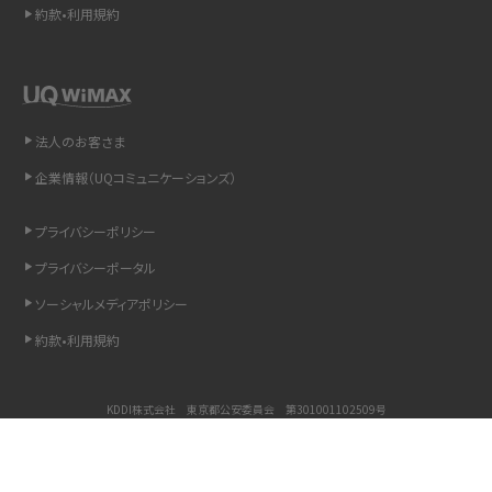
約款•利用規約
LINEで送信取り消しをする方法は？相手に知られるのか、削除との違いも紹介
「iPhoneを探す」の使い方と設定方法を紹介！ブラウザやアプリから探す方法を
詳しく解説
法人のお客さま
Wi-Fiを快適に使うための速度はどれくらい？用途別の目安・回線ごとの平均を
企業情報（UQコミュニケーションズ）
紹介
プライバシーポリシー
LINEの着信音や通知音の設定・変更方法を解説！鳴らない場合の対処法も紹介
プライバシーポータル
ソーシャルメディアポリシー
着信拒否とは？設定方法やブロックした番号の確認方法を解説
約款•利用規約
LINEでブロックされているか確認する方法は？手順や注意点を解説
KDDI株式会社 東京都公安委員会 第301001102509号
iCloudとは？バックアップ設定方法や空き容量が足りない時の対処法を紹介
COPYRIGHT © KDDI CORPORATION, ALL RIGHTS RESERVED.
ASMRとは？意味や動画の種類、楽しみ方を紹介
Copyright © UQ Communications Inc. all rights reserved.
©PINK GACHA&BLUE MUKU