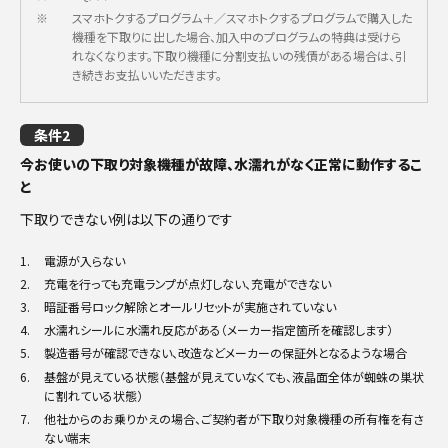
※
スマホトクするプログラム＋／スマホトクするプログラムで購入した
機種を下取りに出した場合、加入中のプログラムの特典は受けら
れなくなります。下取り機種に分割支払いの残債がある場合は、引
き続きお支払いいただきます。
条件2
今お使いの下取り対象機種が故障、水濡れがなく正常に動作するこ
と
下取りできない例は以下の通りです
1.
電源が入らない
2.
充電を行っても充電ランプが点灯しない、充電ができない
3.
暗証番号ロック解除とオールリセットが実施されていない
4.
水濡れシールに水濡れ反応がある（メーカー指定箇所を確認します）
5.
製造番号が確認できない、改造などメーカーの保証外となるような場合
6.
基盤が見えている状態（基盤が見えていなくても、液晶面全体が蜘蛛の巣状
に割れている状態）
7.
他社からのお乗りかえの場合、ご契約者が下取り対象機種の所有権を有さ
ない端末