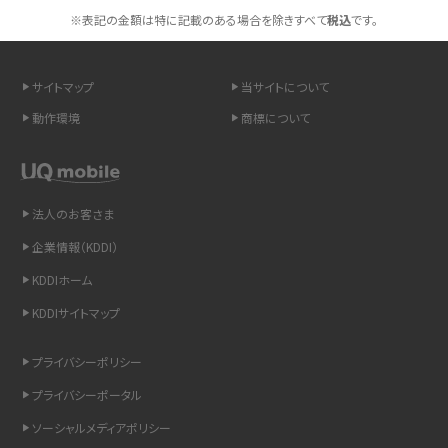
スマホや携帯端末の通信速度制限とは？回避のコツや解除のタイミング・方法
※表記の金額は特に記載のある場合を除きすべて
税込
です。
を解説
サイトマップ
当サイトについて
LINEの引き継ぎ方法は？対象データや事前準備・条件・注意点などを解説
動作環境
商標について
LINEの通知がこない時の原因と対処法9選！設定の確認手順も解説
非通知設定とは？184で電話をかける方法やiPhone・Androidの設定を解説
法人のお客さま
iCloudの使用容量を減らす9つの方法！使用状況の確認手順も紹介
企業情報（KDDI）
KDDIホーム
スマホのウィジェットとは？iPhone・Androidの設定方法やおススメを紹介
KDDIサイトマップ
リプライ機能とは？LINE、X（旧Twitter）、Instagram、TikTokで送る方法を解説
プライバシーポリシー
インスタのDMの送り方は？便利機能の使い方や注意点をわかりやすく解説
プライバシーポータル
ソーシャルメディアポリシー
Bluetooth®とは？Wi-Fiとの違いやスマホ・PCとの接続方法を解説