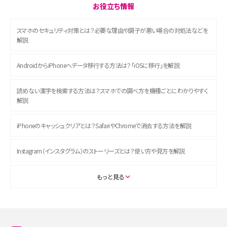
お役立ち情報
スマホのセキュリティ対策とは？必要な理由や調子が悪い場合の対処法などを
解説
AndroidからiPhoneへデータ移行する方法は？「iOSに移行」を解説
読めない漢字を検索する方法は？スマホでの調べ方を機種ごとにわかりやすく
解説
iPhoneのキャッシュクリアとは？SafariやChromeで消去する方法を解説
Instagram（インスタグラム）のストーリーズとは？使い方や見方を解説
ASMRとは？初心者向けの代表ジャンルや楽しみ方を解説
もっと見る
スマホのアラーム設定方法を解説！鳴らない原因と対処法、便利機能も紹介
LINEで友だちを削除する方法は？方法ごとの影響や復活・復元する方法も解説