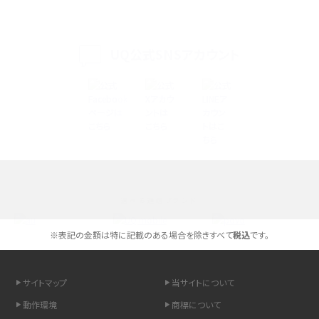
iPhone 16eとiPhone 14を徹底比較！スペック・機能の違いをわかりやすく紹介
iPhone 16シリーズのモデルを比較！価格・サイズ・カメラ性能の違いを徹底解説
UQ公式SNSアカウント
iPhone 16とiPhone 15の違いは？カメラ・スペック・機能を徹底比較
iPhoneの機種変更のやり方は？事前準備・手順やデータ移行方法をわかりやす
く解説
スマホが高い理由は？購入費用を抑える方法や端末を選ぶ時の注意点を解説！
選べる通信ブランド
Androidスマホとは？特徴やメリット・デメリット、おススメ機種を紹介
※表記の金額は特に記載のある場合を除きすべて
税込
です。
高校生にスマホ制限は必要？所持率やメリット・デメリットを詳しく紹介
スマホのネット通信速度が遅い原因は？すぐできる対処法や見直すポイントを解
サイトマップ
当サイトについて
説
動作環境
商標について