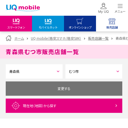
スマートフォン
モバイルネット
オンラインショップ
販売店舗
my UQ WiMAX
UQ mobile
UQ mobile
ホーム
UQ mobile（格安スマホ/格安SIM）
販売店舗一覧
青森県
UQ WiMAX ご契約の方
オンラインショップ
販売店舗
青森県むつ市
販売店舗一覧
My UQ mobile
UQ WiMAX
UQ WiMAX
UQ mobile ご契約の方
オンラインショップ
販売店舗
UQ mobile
データチャージサイト
変更する
現在地（地図）
から探す