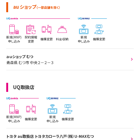
au ショップ
（一部店舗を除く）
新規(MNP)
契約情報
新規
機種変更
料金収納
機種変更
申し込み
変更
申し込み
ａｕショップ むつ
青森県 むつ市 中央２－２－３
UQ取扱店
新規(MNP)
新規
機種変更
機種変更
申し込み
申し込み
トヨタ au取扱店 トヨタカローラ八戸（株）U-MAXむつ