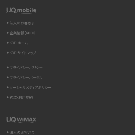
スマホや携帯端末の通信速度制限とは？回避のコツや解除のタイミング・方法
を解説
法人のお客さま
LINEの引き継ぎ方法は？対象データや事前準備・条件・注意点などを解説
企業情報（KDDI）
LINEの通知がこない時の原因と対処法9選！設定の確認手順も解説
KDDIホーム
KDDIサイトマップ
非通知設定とは？184で電話をかける方法やiPhone・Androidの設定を解説
プライバシーポリシー
iCloudの使用容量を減らす9つの方法！使用状況の確認手順も紹介
プライバシーポータル
スマホのウィジェットとは？iPhone・Androidの設定方法やおススメを紹介
ソーシャルメディアポリシー
約款•利用規約
リプライ機能とは？LINE、X（旧Twitter）、Instagram、TikTokで送る方法を解説
インスタのDMの送り方は？便利機能の使い方や注意点をわかりやすく解説
Bluetooth®とは？Wi-Fiとの違いやスマホ・PCとの接続方法を解説
法人のお客さま