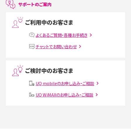
サポートのご案内
プリペイドSIMとは？種類やメリット・デメリット、利用までの流れを解説
ご利用中のお客さま
MNOとは？MVNOやMVNEとの違いやメリット・デメリットを解説
よくあるご質問・各種お手続き
VPN接続とは？仕組みや必要性、メリット・デメリット、接続方法を解説
チャットでお問い合わせ
Threads（スレッズ）とは？主な機能や登録方法、投稿の仕方を解説
ご検討中のお客さま
Instagram（インスタグラム）でスクショするとバレる？バレるケースや撮り方も解
説
UQ mobileのお申し込み・ご相談
SMSとは？料金やできること、注意点や届かない時の対処法を解説
UQ WiMAXのお申し込み・ご相談
Discord（ディスコード）とは？使い方や用語の意味、便利な機能を解説
iPhone 16eとiPhone SE（第3世代）の違いは？サイズやスペックを比較して解説