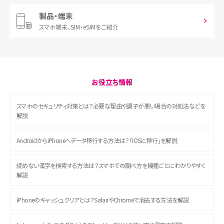
製品・端末
スマホ端末、
SIM・eSIMをご紹介
お役立ち情報
スマホのセキュリティ対策とは？必要な理由や調子が悪い場合の対処法などを
解説
AndroidからiPhoneへデータ移行する方法は？「iOSに移行」を解説
読めない漢字を検索する方法は？スマホでの調べ方を機種ごとにわかりやすく
解説
iPhoneのキャッシュクリアとは？SafariやChromeで消去する方法を解説