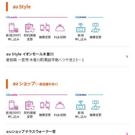
au Style
新規(MNP)
契約情報
新規
機種変更
料金収納
機種変更
申し込み
変更
申し込み
au Style イオンモール木曽川
愛知県 一宮市 木曽川町黒田字南ハツケ池２５－１
au ショップ
（一部店舗を除く）
新規(MNP)
契約情報
新規
機種変更
料金収納
機種変更
申し込み
変更
申し込み
ａｕショップ テラスウォーク一宮