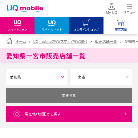
スマートフォン
モバイルネット
オンラインショップ
販売店舗
my UQ WiMAX
UQ mobile
UQ mobile
ホーム
UQ mobile（格安スマホ/格安SIM）
販売店舗一覧
愛知県
UQ WiMAX ご契約の方
オンラインショップ
販売店舗
愛知県一宮市
販売店舗一覧
My UQ mobile
UQ WiMAX
UQ WiMAX
UQ mobile ご契約の方
オンラインショップ
販売店舗
UQ mobile
データチャージサイト
変更する
現在地（地図）
から探す