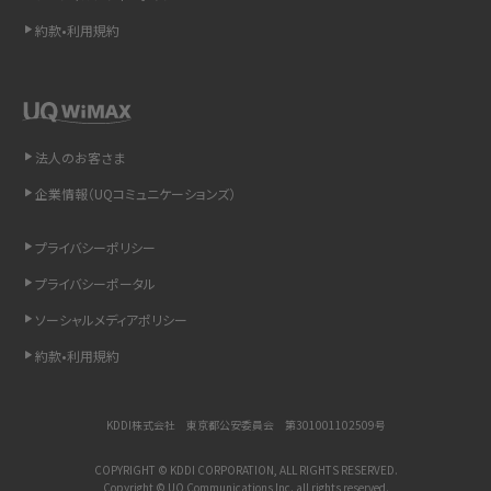
約款•利用規約
リプライ機能とは？LINE、X（旧Twitter）、Instagram、TikTokで送る方法を解説
インスタのDMの送り方は？便利機能の使い方や注意点をわかりやすく解説
Bluetooth®とは？Wi-Fiとの違いやスマホ・PCとの接続方法を解説
法人のお客さま
企業情報（UQコミュニケーションズ）
LINEで送信取り消しをする方法は？相手に知られるのか、削除との違いも紹介
プライバシーポリシー
「iPhoneを探す」の使い方と設定方法を紹介！ブラウザやアプリから探す方法を
詳しく解説
プライバシーポータル
ソーシャルメディアポリシー
Wi-Fiを快適に使うための速度はどれくらい？用途別の目安・回線ごとの平均を
紹介
約款•利用規約
LINEの着信音や通知音の設定・変更方法を解説！鳴らない場合の対処法も紹介
KDDI株式会社 東京都公安委員会 第301001102509号
着信拒否とは？設定方法やブロックした番号の確認方法を解説
COPYRIGHT © KDDI CORPORATION, ALL RIGHTS RESERVED.
Copyright © UQ Communications Inc. all rights reserved.