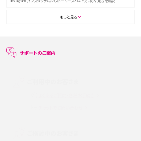
Instagram（インスタグラム）のストーリーズとは？使い方や見方を解説
ASMRとは？初心者向けの代表ジャンルや楽しみ方を解説
もっと見る
スマホのアラーム設定方法を解説！鳴らない原因と対処法、便利機能も紹介
LINEで友だちを削除する方法は？方法ごとの影響や復活・復元する方法も解説
サポートのご案内
プリペイドSIMとは？種類やメリット・デメリット、利用までの流れを解説
MNOとは？MVNOやMVNEとの違いやメリット・デメリットを解説
ご利用中のお客さま
よくあるご質問・各種お手続き
VPN接続とは？仕組みや必要性、メリット・デメリット、接続方法を解説
チャットでお問い合わせ
Threads（スレッズ）とは？主な機能や登録方法、投稿の仕方を解説
Instagram（インスタグラム）でスクショするとバレる？バレるケースや撮り方も解
ご検討中のお客さま
説