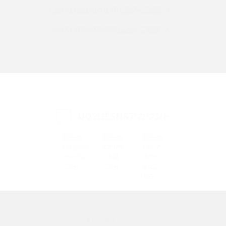
UQ mobileのお申し込み・ご相談
SMSとは？料金やできること、注意点や届かない時の対処法を解説
UQ WiMAXのお申し込み・ご相談
Discord（ディスコード）とは？使い方や用語の意味、便利な機能を解説
iPhone 16eとiPhone SE（第3世代）の違いは？サイズやスペックを比較して解説
iPhone 16eとiPhone 14を徹底比較！スペック・機能の違いをわかりやすく紹介
iPhone 16シリーズのモデルを比較！価格・サイズ・カメラ性能の違いを徹底解説
UQ公式SNSアカウント
iPhone 16とiPhone 15の違いは？カメラ・スペック・機能を徹底比較
iPhoneの機種変更のやり方は？事前準備・手順やデータ移行方法をわかりやす
く解説
スマホが高い理由は？購入費用を抑える方法や端末を選ぶ時の注意点を解説！
選べる通信ブランド
Androidスマホとは？特徴やメリット・デメリット、おススメ機種を紹介