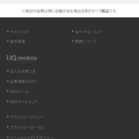
※表記の金額は特に記載のある場合を除きすべて
税込
です。
高校生にスマホ制限は必要？所持率やメリット・デメリットを詳しく紹介
スマホのネット通信速度が遅い原因は？すぐできる対処法や見直すポイントを解
サイトマップ
当サイトについて
説
動作環境
商標について
スマホや携帯端末の通信速度制限とは？回避のコツや解除のタイミング・方法
を解説
法人のお客さま
LINEの引き継ぎ方法は？対象データや事前準備・条件・注意点などを解説
企業情報（KDDI）
LINEの通知がこない時の原因と対処法9選！設定の確認手順も解説
KDDIホーム
KDDIサイトマップ
非通知設定とは？184で電話をかける方法やiPhone・Androidの設定を解説
プライバシーポリシー
iCloudの使用容量を減らす9つの方法！使用状況の確認手順も紹介
プライバシーポータル
スマホのウィジェットとは？iPhone・Androidの設定方法やおススメを紹介
ソーシャルメディアポリシー