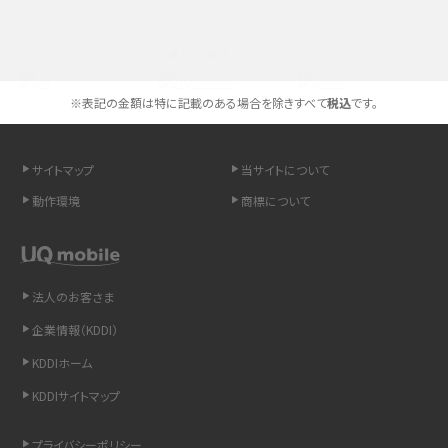
スマホのネット通信速度が遅い原因は？すぐできる対処法や見直すポイントを解
説
選べる通信ブランド
スマホや携帯端末の通信速度制限とは？回避のコツや解除のタイミング・方法
を解説
※表記の金額は特に記載のある場合を除きすべて
税込
です。
LINEの引き継ぎ方法は？対象データや事前準備・条件・注意点などを解説
サイトマップ
当サイトについて
LINEの通知がこない時の原因と対処法9選！設定の確認手順も解説
動作環境
商標について
非通知設定とは？184で電話をかける方法やiPhone・Androidの設定を解説
法人のお客さま
iCloudの使用容量を減らす9つの方法！使用状況の確認手順も紹介
企業情報（KDDI）
スマホのウィジェットとは？iPhone・Androidの設定方法やおススメを紹介
KDDIホーム
KDDIサイトマップ
リプライ機能とは？LINE、X（旧Twitter）、Instagram、TikTokで送る方法を解説
プライバシーポリシー