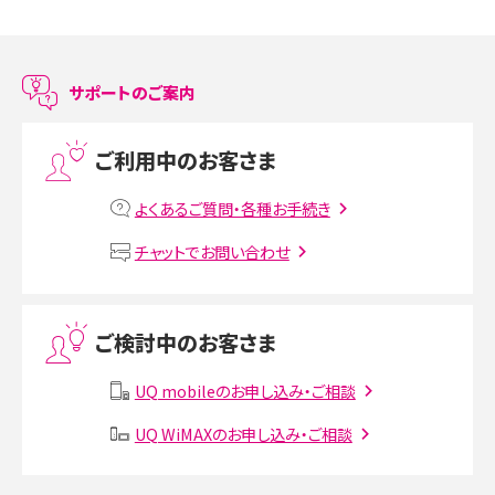
スマホのアラーム設定方法を解説！鳴らない原因と対処法、便利機能も紹介
LINEで友だちを削除する方法は？方法ごとの影響や復活・復元する方法も解説
サポートのご案内
プリペイドSIMとは？種類やメリット・デメリット、利用までの流れを解説
ご利用中のお客さま
MNOとは？MVNOやMVNEとの違いやメリット・デメリットを解説
よくあるご質問・各種お手続き
VPN接続とは？仕組みや必要性、メリット・デメリット、接続方法を解説
チャットでお問い合わせ
Threads（スレッズ）とは？主な機能や登録方法、投稿の仕方を解説
ご検討中のお客さま
Instagram（インスタグラム）でスクショするとバレる？バレるケースや撮り方も解
説
UQ mobileのお申し込み・ご相談
SMSとは？料金やできること、注意点や届かない時の対処法を解説
UQ WiMAXのお申し込み・ご相談
Discord（ディスコード）とは？使い方や用語の意味、便利な機能を解説