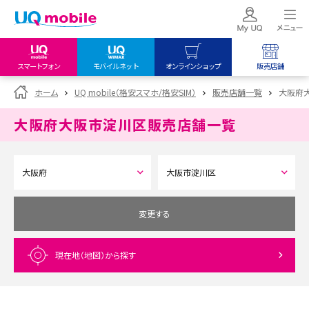
スマートフォン
モバイルネット
オンラインショップ
販売店舗
my UQ WiMAX
UQ mobile
UQ mobile
ホーム
UQ mobile（格安スマホ/格安SIM）
販売店舗一覧
大阪府
UQ WiMAX ご契約の方
オンラインショップ
販売店舗
大阪府大阪市淀川区
販売店舗一覧
My UQ mobile
UQ WiMAX
UQ WiMAX
UQ mobile ご契約の方
オンラインショップ
販売店舗
UQ mobile
データチャージサイト
変更する
現在地（地図）
から探す