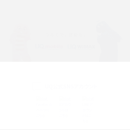
iPhone 16eとiPhone SE（第3世代）の違いは？サイズやスペックを比較して解説
iPhone 16eとiPhone 14を徹底比較！スペック・機能の違いをわかりやすく紹介
iPhone 16シリーズのモデルを比較！価格・サイズ・カメラ性能の違いを徹底解説
iPhone 16とiPhone 15の違いは？カメラ・スペック・機能を徹底比較
iPhoneの機種変更のやり方は？事前準備・手順やデータ移行方法をわかりやす
く解説
UQ公式SNSアカウント
スマホが高い理由は？購入費用を抑える方法や端末を選ぶ時の注意点を解説！
Androidスマホとは？特徴やメリット・デメリット、おススメ機種を紹介
高校生にスマホ制限は必要？所持率やメリット・デメリットを詳しく紹介