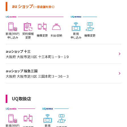
au ショップ
（一部店舗を除く）
新規(MNP)
契約情報
新規
機種変更
料金収納
機種変更
申し込み
変更
申し込み
ａｕショップ 十三
大阪府 大阪市淀川区 十三本町１－９－１９
ａｕショップ 阪急三国
大阪府 大阪市淀川区 三国本町３－３６－３
UQ取扱店
新規(MNP)
新規