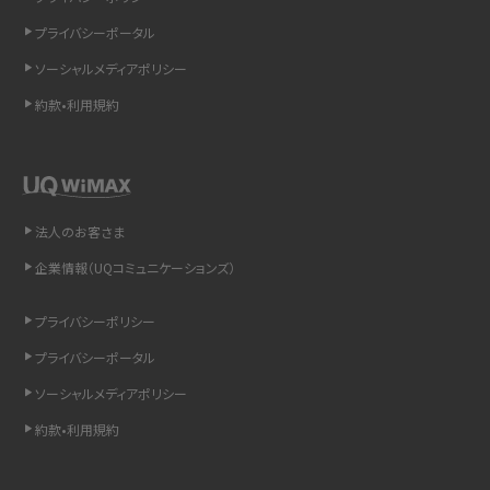
インスタのDMの送り方は？便利機能の使い方や注意点をわかりやすく解説
プライバシーポータル
Bluetooth®とは？Wi-Fiとの違いやスマホ・PCとの接続方法を解説
ソーシャルメディアポリシー
約款•利用規約
LINEで送信取り消しをする方法は？相手に知られるのか、削除との違いも紹介
「iPhoneを探す」の使い方と設定方法を紹介！ブラウザやアプリから探す方法を
詳しく解説
法人のお客さま
Wi-Fiを快適に使うための速度はどれくらい？用途別の目安・回線ごとの平均を
紹介
企業情報（UQコミュニケーションズ）
LINEの着信音や通知音の設定・変更方法を解説！鳴らない場合の対処法も紹介
プライバシーポリシー
プライバシーポータル
着信拒否とは？設定方法やブロックした番号の確認方法を解説
ソーシャルメディアポリシー
LINEでブロックされているか確認する方法は？手順や注意点を解説
約款•利用規約
iCloudとは？バックアップ設定方法や空き容量が足りない時の対処法を紹介