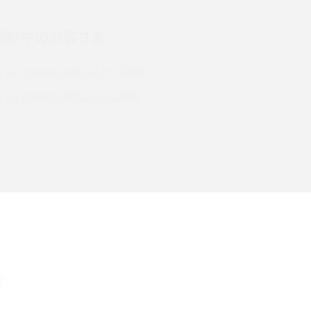
検討中のお客さま
スマホのウィジェットとは？iPhone・Androidの設
定方法やおススメを紹介
UQ mobileのお申し込み・ご相談
注
Bluetooth®とは？Wi-Fiとの違いやスマホ・PCとの
UQ WiMAXのお申し込み・ご相談
接続方法を解説
ラ
Wi-Fiを快適に使うための速度はどれくらい？用途
別の目安・回線ごとの平均を紹介
確
LINEでブロックされているか確認する方法は？手
順や注意点を解説
メンションとは？LINE・X・Instagram・Facebook・
ト
TikTokでのやり方を解説