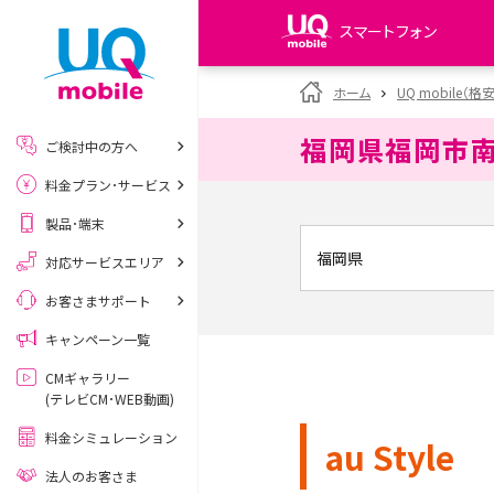
スマートフォン
my UQ WiMAX
ホーム
UQ mobile（格
UQ WiMAX ご契約の方
福岡県福岡市
ご検討中の方へ
My UQ mobile
料金プラン･サービス
UQ mobile ご契約の方
製品･端末
UQ mobile
データチャージサイト
対応サービスエリア
お客さまサポート
キャンペーン一覧
CMギャラリー
(テレビCM･WEB動画)
料金シミュレーション
au Style
法人のお客さま