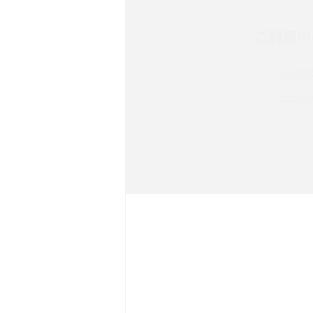
ご利用中
非通知設定とは？184で電
iPhone・Androidの設定を
よくあ
リプライ機能とは？LINE、X（旧T
チャッ
Instagram、TikTokで
LINEで送信取り消しをす
るのか、削除との違いも紹介
LINEの着信音や通知音の
鳴らない場合の対処法も紹
iCloudとは？バックアッ
足りない時の対処法を紹介