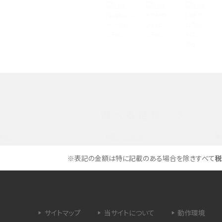
特典は？料金プランやメリッ
スマホの位置情報機能とは？有効にした場合の
説
リットや注意点などを解説
方法・解除に向けた工
インスタグラムとは？登録や投稿の方法、基本機
をわかりやすく解説
メリットやAndroid
パケット通信料とは？どのようなサービスがある
3Gサービスの終了についても解説
選べる通信ブランド
できない理由は？対処法
バックグラウンド通信とは？オンにするメリットや
く解説
メリット、オフにする方法を解説
※表記の金額は特に記載のある場合を除きすべて
税
 proを比較！サイズやカメ
iPhoneのバッテリー交換の目安は？交換する方
や費用なども解説
サイトマップ
当サイトについて
動作環境
タイムラプスとは？撮影するメリットやおススメの