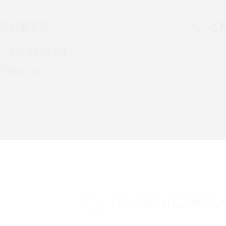
のお客さま
ご
話をかける方法や
iCloudの使用容量を減らす9つの方法！使用状況
解説
の確認手順も紹介
るご質問・各種お手続き
witter）、
インスタのDMの送り方は？便利機能の使い方や
トでお問い合わせ
送る方法を解説
意点をわかりやすく解説
る方法は？相手に知られ
「iPhoneを探す」の使い方と設定方法を紹介！ブ
ウザやアプリから探す方法を詳しく解説
設定・変更方法を解説！
着信拒否とは？設定方法やブロックした番号の
介
認方法を解説
プ設定方法や空き容量が
UQ公式SNSアカウン
ASMRとは？意味や動画の種類、楽しみ方を紹介