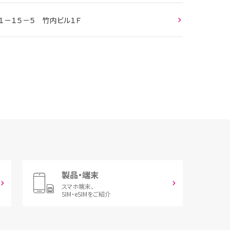
１－１５－５ 竹内ビル１Ｆ
製品・端末
スマホ端末、
SIM・eSIMをご紹介