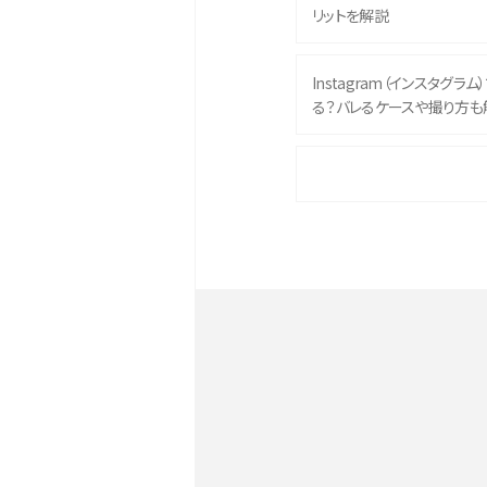
リットを解説
Instagram（インスタグラ
る？バレるケースや撮り方も
iPhone 16eとiPhone 
イズやスペックを比較して解
iPhone 16とiPhone 1
ク・機能を徹底比較
Androidスマホとは？特徴や
ススメ機種を紹介
スマホや携帯端末の通信速
ツや解除のタイミング・方法