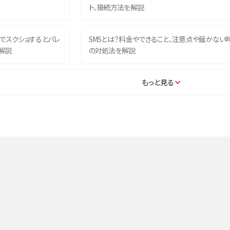
ト、接続方法を解説
ム）でスクショするとバレ
SMSとは？料金やできること、注意点や届かない
解説
の対処法を解説
SE（第3世代）の違いは？サ
iPhone 16eとiPhone 14を徹底比較！スペック・
もっと見る
説
能の違いをわかりやすく紹介
5の違いは？カメラ・スペッ
iPhoneの機種変更のやり方は？事前準備・手順
データ移行方法をわかりやすく解説
メリット・デメリット、お
高校生にスマホ制限は必要？所持率やメリット・
メリットを詳しく紹介
サポートのご案内
度制限とは？回避のコ
LINEの引き継ぎ方法は？対象データや事前準備・
を解説
条件・注意点などを解説