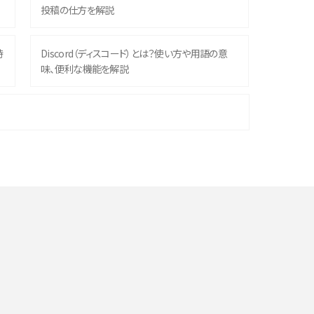
投稿の仕方を解説
時
Discord（ディスコード）とは？使い方や用語の意
味、便利な機能を解説
機
iPhone 16シリーズのモデルを比較！価格・サイズ・
カメラ性能の違いを徹底解説
や
スマホが高い理由は？購入費用を抑える方法や端
末を選ぶ時の注意点を解説！
デ
スマホのネット通信速度が遅い原因は？すぐできる
対処法や見直すポイントを解説
LINEの通知がこない時の原因と対処法9選！設定
の確認手順も解説