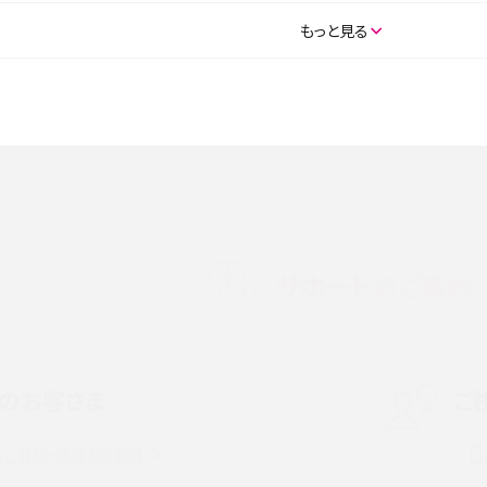
SE（第3世代）の違いは？サ
iPhone 16eとiPhone 14を徹底比較！スペック・
もっと見る
説
能の違いをわかりやすく紹介
5の違いは？カメラ・スペッ
iPhoneの機種変更のやり方は？事前準備・手順
データ移行方法をわかりやすく解説
メリット・デメリット、お
高校生にスマホ制限は必要？所持率やメリット・
メリットを詳しく紹介
サポートのご案内
度制限とは？回避のコ
LINEの引き継ぎ方法は？対象データや事前準備・
を解説
条件・注意点などを解説
のお客さま
ご
話をかける方法や
iCloudの使用容量を減らす9つの方法！使用状況
解説
の確認手順も紹介
るご質問・各種お手続き