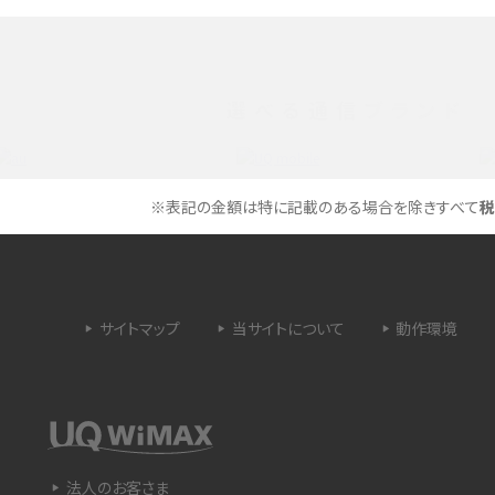
メリットやAndroid
パケット通信料とは？どのようなサービスがある
3Gサービスの終了についても解説
選べる通信ブランド
できない理由は？対処法
バックグラウンド通信とは？オンにするメリットや
く解説
メリット、オフにする方法を解説
※表記の金額は特に記載のある場合を除きすべて
税
 proを比較！サイズやカメ
iPhoneのバッテリー交換の目安は？交換する方
や費用なども解説
サイトマップ
当サイトについて
動作環境
タイムラプスとは？撮影するメリットやおススメの
は？特徴や作り方を解説
シーン、コツなどをわかりやすく解説
ラゴン）とは？性能の確認
画面ミラーリングとは？接続の種類や方法、つな
らない場合の原因を解説
法人のお客さま