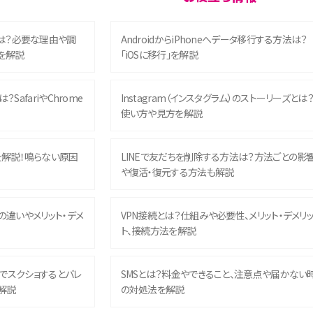
は？必要な理由や調
AndroidからiPhoneへデータ移行する方法は？
を解説
「iOSに移行」を解説
？SafariやChrome
Instagram（インスタグラム）のストーリーズとは
使い方や見方を解説
を解説！鳴らない原因
LINEで友だちを削除する方法は？方法ごとの影
や復活・復元する方法も解説
との違いやメリット・デメ
VPN接続とは？仕組みや必要性、メリット・デメリ
ト、接続方法を解説
ム）でスクショするとバレ
SMSとは？料金やできること、注意点や届かない
解説
の対処法を解説