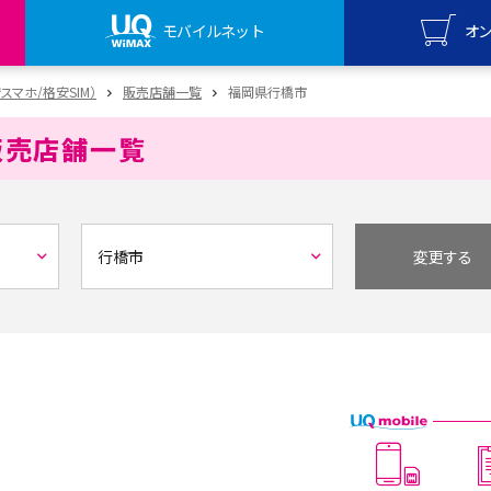
モバイルネット
オ
UQ mo
安スマホ/格安SIM）
販売店舗一覧
福岡県行橋市
オンライ
販売店舗一覧
UQ Wi
オンライ
変更する