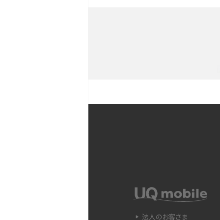
iPhoneを持つメリットとは？デ
との違いも解説
iPhoneのバックアップが
や注意点などをわかりやす
iPhone 11とiPhone 11
ラの性能の違いなどを解説
YouTubeショート動画と
Snapdragon（スナップド
方法やおススメ機種を紹介
法人のお客さま