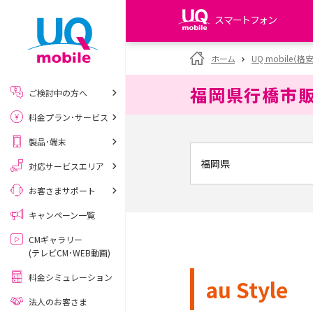
スマートフォン
my UQ WiMAX
ホーム
UQ mobile（格
UQ WiMAX ご契約の方
福岡県行橋市
ご検討中の方へ
My UQ mobile
料金プラン･サービス
UQ mobile ご契約の方
製品･端末
UQ mobile
データチャージサイト
対応サービスエリア
お客さまサポート
キャンペーン一覧
CMギャラリー
(テレビCM･WEB動画)
料金シミュレーション
au Style
法人のお客さま