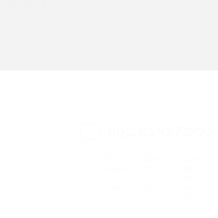
witter）、
インスタのDMの送り方は？便利機能の使い方や
トでお問い合わせ
送る方法を解説
意点をわかりやすく解説
る方法は？相手に知られ
「iPhoneを探す」の使い方と設定方法を紹介！ブ
ウザやアプリから探す方法を詳しく解説
設定・変更方法を解説！
着信拒否とは？設定方法やブロックした番号の
介
認方法を解説
プ設定方法や空き容量が
UQ公式SNSアカウン
ASMRとは？意味や動画の種類、楽しみ方を紹介
特典は？料金プランやメリッ
スマホの位置情報機能とは？有効にした場合の
説
リットや注意点などを解説
方法・解除に向けた工
インスタグラムとは？登録や投稿の方法、基本機
をわかりやすく解説