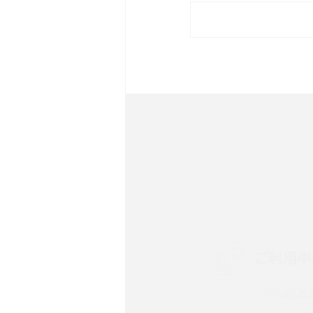
iPhone 16eとiPhone 
イズやスペックを比較して解
iPhone 16とiPhone 1
ク・機能を徹底比較
Androidスマホとは？特徴や
ススメ機種を紹介
スマホや携帯端末の通信速
ツや解除のタイミング・方法
ご利用中
非通知設定とは？184で電
iPhone・Androidの設定を
よくあ