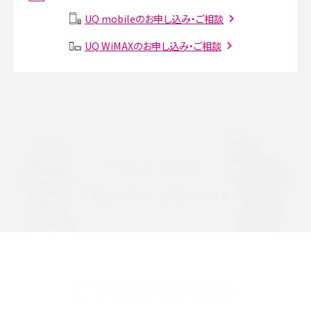
説
UQ mobileのお申し込み・ご相談
SMSとは？料金やできること、注意点や届かない時の対処法を解説
UQ WiMAXのお申し込み・ご相談
Discord（ディスコード）とは？使い方や用語の意味、便利な機能を解説
iPhone 16eとiPhone SE（第3世代）の違いは？サイズやスペックを比較して解説
iPhone 16eとiPhone 14を徹底比較！スペック・機能の違いをわかりやすく紹介
iPhone 16シリーズのモデルを比較！価格・サイズ・カメラ性能の違いを徹底解説
iPhone 16とiPhone 15の違いは？カメラ・スペック・機能を徹底比較
iPhoneの機種変更のやり方は？事前準備・手順やデータ移行方法をわかりやす
く解説
UQ公式SNSアカウント
スマホが高い理由は？購入費用を抑える方法や端末を選ぶ時の注意点を解説！