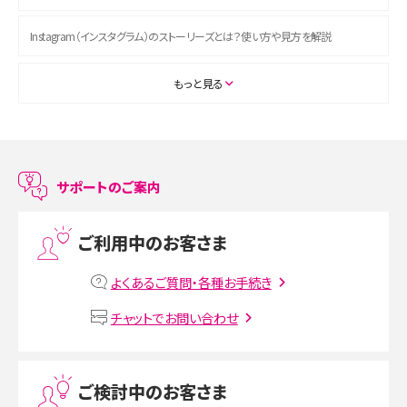
Instagram（インスタグラム）のストーリーズとは？使い方や見方を解説
ASMRとは？初心者向けの代表ジャンルや楽しみ方を解説
もっと見る
スマホのアラーム設定方法を解説！鳴らない原因と対処法、便利機能も紹介
LINEで友だちを削除する方法は？方法ごとの影響や復活・復元する方法も解説
サポートのご案内
プリペイドSIMとは？種類やメリット・デメリット、利用までの流れを解説
ご利用中のお客さま
MNOとは？MVNOやMVNEとの違いやメリット・デメリットを解説
よくあるご質問・各種お手続き
VPN接続とは？仕組みや必要性、メリット・デメリット、接続方法を解説
チャットでお問い合わせ
Threads（スレッズ）とは？主な機能や登録方法、投稿の仕方を解説
ご検討中のお客さま
Instagram（インスタグラム）でスクショするとバレる？バレるケースや撮り方も解