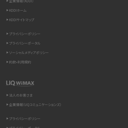
企業情報（KDDI）
スマホのウィジェットとは？iPhone・Androidの設定方法やおススメを紹介
KDDIホーム
KDDIサイトマップ
リプライ機能とは？LINE、X（旧Twitter）、Instagram、TikTokで送る方法を解説
プライバシーポリシー
インスタのDMの送り方は？便利機能の使い方や注意点をわかりやすく解説
プライバシーポータル
Bluetooth®とは？Wi-Fiとの違いやスマホ・PCとの接続方法を解説
ソーシャルメディアポリシー
約款•利用規約
LINEで送信取り消しをする方法は？相手に知られるのか、削除との違いも紹介
「iPhoneを探す」の使い方と設定方法を紹介！ブラウザやアプリから探す方法を
詳しく解説
法人のお客さま
Wi-Fiを快適に使うための速度はどれくらい？用途別の目安・回線ごとの平均を
紹介
企業情報（UQコミュニケーションズ）
LINEの着信音や通知音の設定・変更方法を解説！鳴らない場合の対処法も紹介
プライバシーポリシー
プライバシーポータル