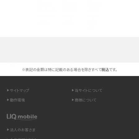
Androidスマホとは？特徴やメリット・デメリット、おススメ機種を紹介
高校生にスマホ制限は必要？所持率やメリット・デメリットを詳しく紹介
スマホのネット通信速度が遅い原因は？すぐできる対処法や見直すポイントを解
説
選べる通信ブランド
スマホや携帯端末の通信速度制限とは？回避のコツや解除のタイミング・方法
を解説
※表記の金額は特に記載のある場合を除きすべて
税込
です。
LINEの引き継ぎ方法は？対象データや事前準備・条件・注意点などを解説
サイトマップ
当サイトについて
LINEの通知がこない時の原因と対処法9選！設定の確認手順も解説
動作環境
商標について
非通知設定とは？184で電話をかける方法やiPhone・Androidの設定を解説
法人のお客さま
iCloudの使用容量を減らす9つの方法！使用状況の確認手順も紹介