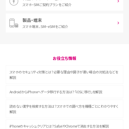
スマホ・SIM
ご契約プランをご紹介
製品・端末
スマホ端末、
SIM・eSIMをご紹介
お役立ち情報
スマホのセキュリティ対策とは？必要な理由や調子が悪い場合の対処法などを
解説
AndroidからiPhoneへデータ移行する方法は？「iOSに移行」を解説
読めない漢字を検索する方法は？スマホでの調べ方を機種ごとにわかりやすく
解説
iPhoneのキャッシュクリアとは？SafariやChromeで消去する方法を解説