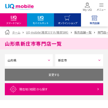
スマートフォン
モバイルネット
オンラインショップ
販売店舗
my UQ WiMAX
UQ mobile
UQ mobile
ホーム
UQ mobile（格安スマホ/格安SIM）
販売店舗一覧
専門店
UQ WiMAX ご契約の方
オンラインショップ
販売店舗
山形県新庄市
専門店一覧
My UQ mobile
UQ WiMAX
UQ WiMAX
UQ mobile ご契約の方
オンラインショップ
販売店舗
UQ mobile
データチャージサイト
変更する
現在地（地図）
から探す