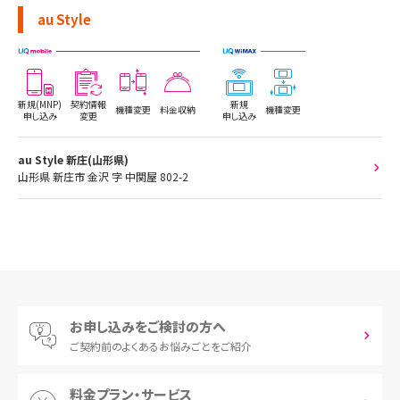
au Style
新規(MNP)
契約情報
新規
機種変更
料金収納
機種変更
申し込み
変更
申し込み
au Style 新庄(山形県)
山形県 新庄市 金沢 字 中関屋 802-2
お申し込みをご検討の方へ
ご契約前の
よくあるお悩みごとをご紹介
料金プラン・サービス