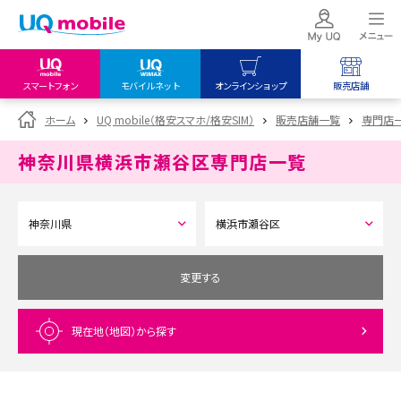
スマートフォン
モバイルネット
オンラインショップ
販売店舗
my UQ WiMAX
UQ mobile
UQ mobile
ホーム
UQ mobile（格安スマホ/格安SIM）
販売店舗一覧
専門店
UQ WiMAX ご契約の方
オンラインショップ
販売店舗
神奈川県横浜市瀬谷区
専門店一覧
My UQ mobile
UQ WiMAX
UQ WiMAX
UQ mobile ご契約の方
オンラインショップ
販売店舗
UQ mobile
データチャージサイト
変更する
現在地（地図）
から探す