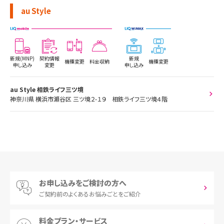
au Style
新規(MNP)
契約情報
新規
機種変更
料金収納
機種変更
申し込み
変更
申し込み
au Style 相鉄ライフ三ツ境
神奈川県 横浜市瀬谷区 三ツ境２-１９ 相鉄ライフ三ツ境４階
お申し込みをご検討の方へ
ご契約前の
よくあるお悩みごとをご紹介
料金プラン・サービス