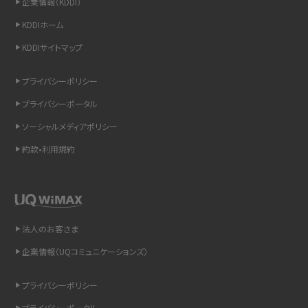
企業情報（KDDI）
スマホのウィジェットとは？iPhone・Androidの設定方法やおススメを紹介
KDDIホーム
KDDIサイトマップ
リプライ機能とは？LINE、X（旧Twitter）、Instagram、TikTokで送る方法を解説
プライバシーポリシー
インスタのDMの送り方は？便利機能の使い方や注意点をわかりやすく解説
プライバシーポータル
Bluetooth®とは？Wi-Fiとの違いやスマホ・PCとの接続方法を解説
ソーシャルメディアポリシー
約款•利用規約
LINEで送信取り消しをする方法は？相手に知られるのか、削除との違いも紹介
「iPhoneを探す」の使い方と設定方法を紹介！ブラウザやアプリから探す方法を
詳しく解説
法人のお客さま
Wi-Fiを快適に使うための速度はどれくらい？用途別の目安・回線ごとの平均を
紹介
企業情報（UQコミュニケーションズ）
LINEの着信音や通知音の設定・変更方法を解説！鳴らない場合の対処法も紹介
プライバシーポリシー
プライバシーポータル