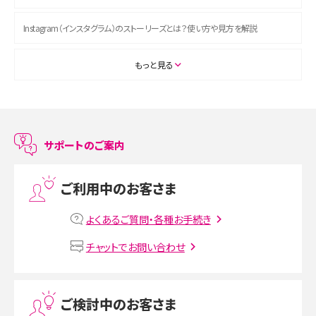
Instagram（インスタグラム）のストーリーズとは？使い方や見方を解説
ASMRとは？初心者向けの代表ジャンルや楽しみ方を解説
もっと見る
スマホのアラーム設定方法を解説！鳴らない原因と対処法、便利機能も紹介
LINEで友だちを削除する方法は？方法ごとの影響や復活・復元する方法も解説
サポートのご案内
プリペイドSIMとは？種類やメリット・デメリット、利用までの流れを解説
ご利用中のお客さま
MNOとは？MVNOやMVNEとの違いやメリット・デメリットを解説
よくあるご質問・各種お手続き
VPN接続とは？仕組みや必要性、メリット・デメリット、接続方法を解説
チャットでお問い合わせ
Threads（スレッズ）とは？主な機能や登録方法、投稿の仕方を解説
ご検討中のお客さま
Instagram（インスタグラム）でスクショするとバレる？バレるケースや撮り方も解