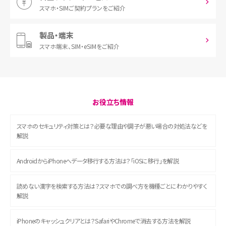
スマホ・SIM
ご契約プランをご紹介
製品・端末
スマホ端末、
SIM・eSIMをご紹介
お役立ち情報
スマホのセキュリティ対策とは？必要な理由や調子が悪い場合の対処法などを
解説
AndroidからiPhoneへデータ移行する方法は？「iOSに移行」を解説
読めない漢字を検索する方法は？スマホでの調べ方を機種ごとにわかりやすく
解説
iPhoneのキャッシュクリアとは？SafariやChromeで消去する方法を解説