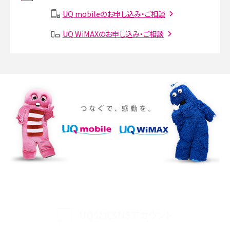
説
UQ mobileのお申し込み・ご相談
SMSとは？料金やできること、注意点や届かない時の対処法を解説
UQ WiMAXのお申し込み・ご相談
Discord（ディスコード）とは？使い方や用語の意味、便利な機能を解説
iPhone 16eとiPhone SE（第3世代）の違いは？サイズやスペックを比較して解説
iPhone 16eとiPhone 14を徹底比較！スペック・機能の違いをわかりやすく紹介
iPhone 16シリーズのモデルを比較！価格・サイズ・カメラ性能の違いを徹底解説
iPhone 16とiPhone 15の違いは？カメラ・スペック・機能を徹底比較
iPhoneの機種変更のやり方は？事前準備・手順やデータ移行方法をわかりやす
く解説
UQ公式SNSアカウント
スマホが高い理由は？購入費用を抑える方法や端末を選ぶ時の注意点を解説！