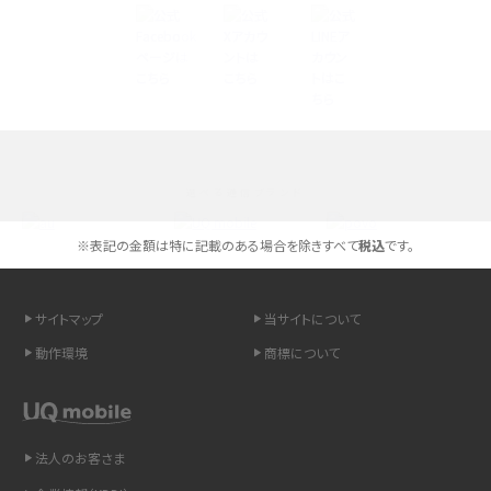
Androidスマホとは？特徴やメリット・デメリット、おススメ機種を紹介
高校生にスマホ制限は必要？所持率やメリット・デメリットを詳しく紹介
スマホのネット通信速度が遅い原因は？すぐできる対処法や見直すポイントを解
説
選べる通信ブランド
スマホや携帯端末の通信速度制限とは？回避のコツや解除のタイミング・方法
を解説
※表記の金額は特に記載のある場合を除きすべて
税込
です。
LINEの引き継ぎ方法は？対象データや事前準備・条件・注意点などを解説
サイトマップ
当サイトについて
LINEの通知がこない時の原因と対処法9選！設定の確認手順も解説
動作環境
商標について
非通知設定とは？184で電話をかける方法やiPhone・Androidの設定を解説
法人のお客さま
iCloudの使用容量を減らす9つの方法！使用状況の確認手順も紹介