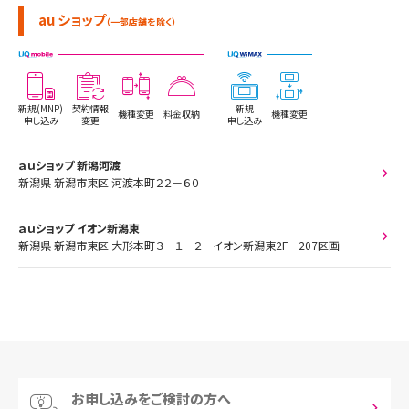
au ショップ
（一部店舗を除く）
新規(MNP)
契約情報
新規
機種変更
料金収納
機種変更
申し込み
変更
申し込み
ａｕショップ 新潟河渡
新潟県 新潟市東区 河渡本町２２－６０
ａｕショップ イオン新潟東
新潟県 新潟市東区 大形本町３－１－２ イオン新潟東2F 207区画
お申し込みをご検討の方へ