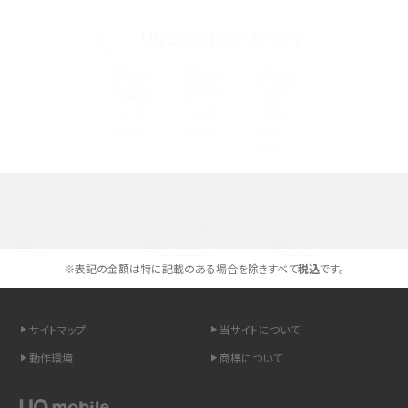
く解説
UQ公式SNSアカウント
スマホが高い理由は？購入費用を抑える方法や端末を選ぶ時の注意点を解説！
Androidスマホとは？特徴やメリット・デメリット、おススメ機種を紹介
高校生にスマホ制限は必要？所持率やメリット・デメリットを詳しく紹介
スマホのネット通信速度が遅い原因は？すぐできる対処法や見直すポイントを解
説
選べる通信ブランド
スマホや携帯端末の通信速度制限とは？回避のコツや解除のタイミング・方法
を解説
※表記の金額は特に記載のある場合を除きすべて
税込
です。
LINEの引き継ぎ方法は？対象データや事前準備・条件・注意点などを解説
サイトマップ
当サイトについて
LINEの通知がこない時の原因と対処法9選！設定の確認手順も解説
動作環境
商標について
非通知設定とは？184で電話をかける方法やiPhone・Androidの設定を解説