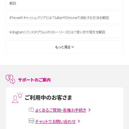
解説
iPhoneのキャッシュクリアとは？SafariやChromeで消去する方法を解説
Instagram（インスタグラム）のストーリーズとは？使い方や見方を解説
ASMRとは？初心者向けの代表ジャンルや楽しみ方を解説
もっと見る
スマホのアラーム設定方法を解説！鳴らない原因と対処法、便利機能も紹介
LINEで友だちを削除する方法は？方法ごとの影響や復活・復元する方法も解説
サポートのご案内
プリペイドSIMとは？種類やメリット・デメリット、利用までの流れを解説
ご利用中のお客さま
MNOとは？MVNOやMVNEとの違いやメリット・デメリットを解説
よくあるご質問・各種お手続き
VPN接続とは？仕組みや必要性、メリット・デメリット、接続方法を解説
チャットでお問い合わせ