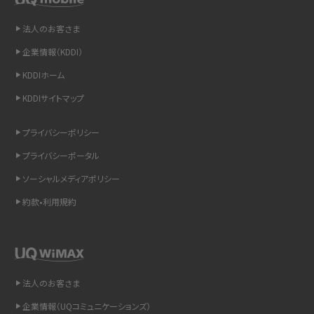
法人のお客さま
iCloudの使用容量を減らす9つの方法！使用状況の確認手順も紹介
企業情報（KDDI）
スマホのウィジェットとは？iPhone・Androidの設定方法やおススメを紹介
KDDIホーム
KDDIサイトマップ
リプライ機能とは？LINE、X（旧Twitter）、Instagram、TikTokで送る方法を解説
プライバシーポリシー
インスタのDMの送り方は？便利機能の使い方や注意点をわかりやすく解説
プライバシーポータル
Bluetooth®とは？Wi-Fiとの違いやスマホ・PCとの接続方法を解説
ソーシャルメディアポリシー
約款•利用規約
LINEで送信取り消しをする方法は？相手に知られるのか、削除との違いも紹介
「iPhoneを探す」の使い方と設定方法を紹介！ブラウザやアプリから探す方法を
詳しく解説
法人のお客さま
Wi-Fiを快適に使うための速度はどれくらい？用途別の目安・回線ごとの平均を
紹介
企業情報（UQコミュニケーションズ）