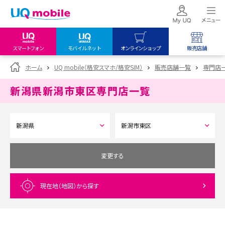
スマートフォン
モバイルネット
オンラインショップ
販売店舗
my UQ WiMAX
UQ mobile
UQ mobile
ホーム
UQ mobile（格安スマホ/格安SIM）
販売店舗一覧
専門店
UQ WiMAX ご契約の方
オンラインショップ
販売店舗
新潟県新潟市東区
専門店一覧
My UQ mobile
UQ WiMAX
UQ WiMAX
UQ mobile ご契約の方
オンラインショップ
販売店舗
UQ mobile
データチャージサイト
変更する
現在地（地図）
から探す