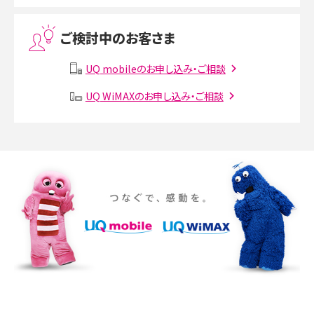
Threads（スレッズ）とは？主な機能や登録方法、投稿の仕方を解説
ご検討中のお客さま
Instagram（インスタグラム）でスクショするとバレる？バレるケースや撮り方も解
説
UQ mobileのお申し込み・ご相談
SMSとは？料金やできること、注意点や届かない時の対処法を解説
UQ WiMAXのお申し込み・ご相談
Discord（ディスコード）とは？使い方や用語の意味、便利な機能を解説
iPhone 16eとiPhone SE（第3世代）の違いは？サイズやスペックを比較して解説
iPhone 16eとiPhone 14を徹底比較！スペック・機能の違いをわかりやすく紹介
iPhone 16シリーズのモデルを比較！価格・サイズ・カメラ性能の違いを徹底解説
iPhone 16とiPhone 15の違いは？カメラ・スペック・機能を徹底比較
iPhoneの機種変更のやり方は？事前準備・手順やデータ移行方法をわかりやす