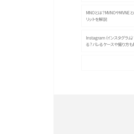
MNOとは？MVNOやMVNE
リットを解説
Instagram（インスタグラ
る？バレるケースや撮り方も
iPhone 16eとiPhone 
イズやスペックを比較して解
iPhone 16とiPhone 1
ク・機能を徹底比較
Androidスマホとは？特徴や
ススメ機種を紹介