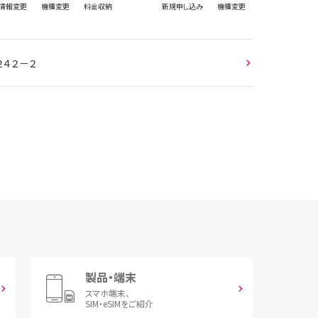
情報
変更
機種変更
料金収納
新規
申し込み
機種変更
２４２－２
製品・端末
スマホ端末、
SIM・eSIMをご紹介