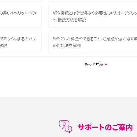
との違いやメリット・デメ
VPN接続とは？仕組みや必要性、メリット・デメリ
ト、接続方法を解説
ム）でスクショするとバレ
SMSとは？料金やできること、注意点や届かない
解説
の対処法を解説
SE（第3世代）の違いは？サ
iPhone 16eとiPhone 14を徹底比較！スペック・
もっと見る
説
能の違いをわかりやすく紹介
5の違いは？カメラ・スペッ
iPhoneの機種変更のやり方は？事前準備・手順
データ移行方法をわかりやすく解説
メリット・デメリット、お
高校生にスマホ制限は必要？所持率やメリット・
メリットを詳しく紹介
サポートのご案内