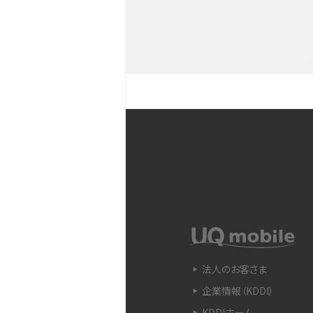
YouTubeショート動画と
Snapdragon（スナップド
方法やおススメ機種を紹介
フリック入力とは？使い方・
ントをわかりやすく解説
SIMフリーのiPhoneとは
入できる場所を解説
電子マネーとは？支払い方法
法人のお客さま
をわかりやすく解説
企業情報（KDDI）
KDDIホーム