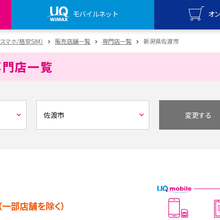
モバイルネット
オ
UQ mo
安スマホ/格安SIM）
販売店舗一覧
専門店一覧
新潟県佐渡市
オンライ
専門店一覧
UQ Wi
オンライ
変更する
（一部店舗を除く）