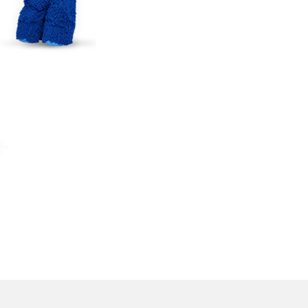
TikTokでのやり方を解説
メ
インスタグラムのアカウント削除方法は？利用解除
との違いやバックアップの取り方などを解説
能
スマホのバッテリー交換目安は？状態の確認方法
や劣化の原因、交換にかかる費用も解説
ト
？
iPhoneからAndroidへ乗り換えるメリット・デメリ
ットは？データ移行方法も紹介
デ
Bluetoothがつながらない？原因や対処法、注意
点を紹介
法
ネットワーク利用制限とは？確認方法と「○△×」
の意味を解説