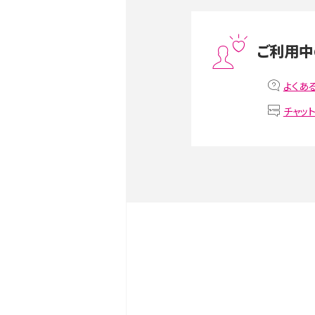
スマホや携帯端末の通信速
ツや解除のタイミング・方法
ご利用中
非通知設定とは？184で電
iPhone・Androidの設定を
よくあ
チャッ
リプライ機能とは？LINE、X（旧T
Instagram、TikTokで
LINEで送信取り消しをす
るのか、削除との違いも紹介
LINEの着信音や通知音の
鳴らない場合の対処法も紹
iCloudとは？バックアッ