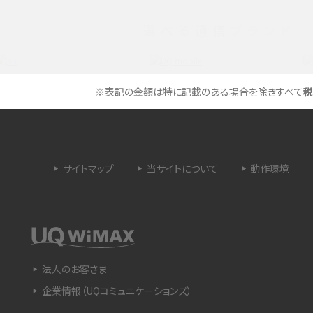
選べる通信ブランド
タイムラプスとは？撮影するメリットやおススメの
は？特徴や作り方を解説
シーン、コツなどをわかりやすく解説
ラゴン）とは？性能の確認
画面ミラーリングとは？接続の種類や方法、つな
※表記の金額は特に記載のある場合を除きすべて
税
らない場合の原因を解説
設定方法や練習のポイ
サブスクとは？言葉の意味やメリット、デメリットの
ほか、サービスの例を解説
サイトマップ
当サイトについて
動作環境
？キャリア版との違いや購
iPhoneが充電できない時はどうすればよい？6つ
の原因と対処法
や種類、メリットなど
Google Pixel 6aってどんなスマホ？特徴やほか
法人のお客さま
スマホとの比較などをわかりやすく解説
企業情報（UQコミュニケーションズ）