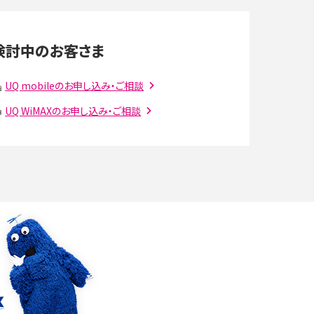
LINEの通知がこない時の原因と対処法9選！設定
の確認手順も解説
検討中のお客さま
スマホのウィジェットとは？iPhone・Androidの設
定方法やおススメを紹介
UQ mobileのお申し込み・ご相談
UQ WiMAXのお申し込み・ご相談
注
Bluetooth®とは？Wi-Fiとの違いやスマホ・PCとの
接続方法を解説
ラ
Wi-Fiを快適に使うための速度はどれくらい？用途
別の目安・回線ごとの平均を紹介
確
LINEでブロックされているか確認する方法は？手
順や注意点を解説
メンションとは？LINE・X・Instagram・Facebook・