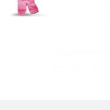
特典は？料金プランやメリッ
スマホの位置情報機能とは？有効にした場合の
説
リットや注意点などを解説
方法・解除に向けた工
インスタグラムとは？登録や投稿の方法、基本機
をわかりやすく解説
UQ公式SNSアカウン
メリットやAndroid
パケット通信料とは？どのようなサービスがある
3Gサービスの終了についても解説
できない理由は？対処法
バックグラウンド通信とは？オンにするメリットや
く解説
メリット、オフにする方法を解説
 proを比較！サイズやカメ
iPhoneのバッテリー交換の目安は？交換する方
や費用なども解説