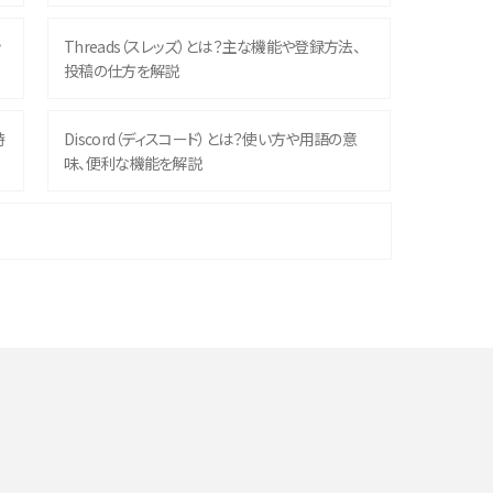
ッ
Threads（スレッズ）とは？主な機能や登録方法、
投稿の仕方を解説
時
Discord（ディスコード）とは？使い方や用語の意
味、便利な機能を解説
機
iPhone 16シリーズのモデルを比較！価格・サイズ・
カメラ性能の違いを徹底解説
や
スマホが高い理由は？購入費用を抑える方法や端
末を選ぶ時の注意点を解説！
デ
スマホのネット通信速度が遅い原因は？すぐできる
対処法や見直すポイントを解説