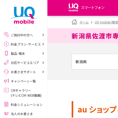
スマートフォン
my UQ WiMAX
ホーム
UQ mobile（格
UQ WiMAX ご契約の方
新潟県佐渡市
ご検討中の方へ
My UQ mobile
料金プラン･サービス
UQ mobile ご契約の方
製品･端末
UQ mobile
データチャージサイト
対応サービスエリア
お客さまサポート
キャンペーン一覧
CMギャラリー
(テレビCM･WEB動画)
料金シミュレーション
au ショップ
法人のお客さま