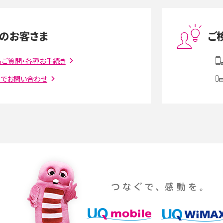
度制限とは？回避のコ
LINEの引き継ぎ方法は？対象データや事前準備・
を解説
条件・注意点などを解説
のお客さま
ご
話をかける方法や
iCloudの使用容量を減らす9つの方法！使用状況
解説
の確認手順も紹介
るご質問・各種お手続き
トでお問い合わせ
witter）、
インスタのDMの送り方は？便利機能の使い方や
送る方法を解説
意点をわかりやすく解説
る方法は？相手に知られ
「iPhoneを探す」の使い方と設定方法を紹介！ブ
ウザやアプリから探す方法を詳しく解説
設定・変更方法を解説！
着信拒否とは？設定方法やブロックした番号の
介
認方法を解説
プ設定方法や空き容量が
ASMRとは？意味や動画の種類、楽しみ方を紹介