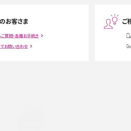
度制限とは？回避のコ
LINEの引き継ぎ方法は？対象データや事前準備・
を解説
条件・注意点などを解説
のお客さま
ご
話をかける方法や
iCloudの使用容量を減らす9つの方法！使用状況
解説
の確認手順も紹介
るご質問・各種お手続き
トでお問い合わせ
witter）、
インスタのDMの送り方は？便利機能の使い方や
送る方法を解説
意点をわかりやすく解説
る方法は？相手に知られ
「iPhoneを探す」の使い方と設定方法を紹介！ブ
ウザやアプリから探す方法を詳しく解説
設定・変更方法を解説！
着信拒否とは？設定方法やブロックした番号の
介
認方法を解説
プ設定方法や空き容量が
ASMRとは？意味や動画の種類、楽しみ方を紹介