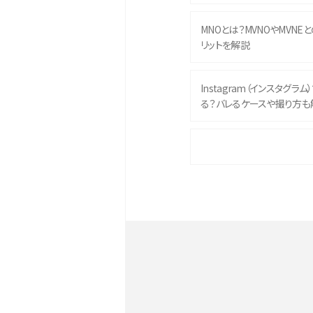
MNOとは？MVNOやMVNE
リットを解説
Instagram（インスタグラ
る？バレるケースや撮り方も
iPhone 16eとiPhone 
イズやスペックを比較して解
iPhone 16とiPhone 1
ク・機能を徹底比較
Androidスマホとは？特徴や
ススメ機種を紹介