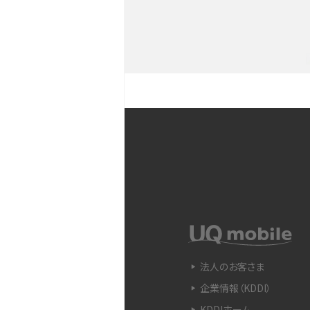
YouTubeショート動画と
Snapdragon（スナップド
方法やおススメ機種を紹介
フリック入力とは？使い方・
ントをわかりやすく解説
SIMフリーのiPhoneとは
入できる場所を解説
電子マネーとは？支払い方法
法人のお客さま
をわかりやすく解説
企業情報（KDDI）
KDDIホーム