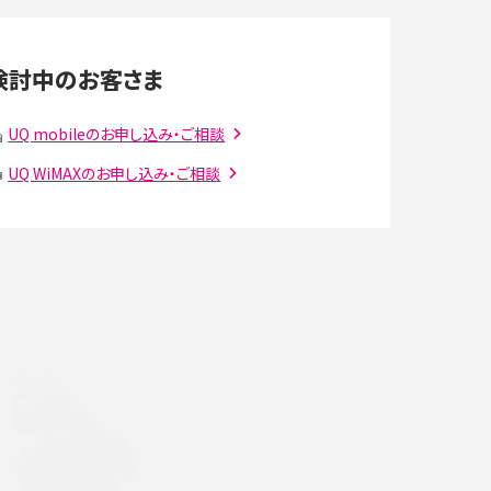
LINEの通知がこない時の原因と対処法9選！設定
の確認手順も解説
検討中のお客さま
スマホのウィジェットとは？iPhone・Androidの設
定方法やおススメを紹介
UQ mobileのお申し込み・ご相談
UQ WiMAXのお申し込み・ご相談
注
Bluetooth®とは？Wi-Fiとの違いやスマホ・PCとの
接続方法を解説
ラ
Wi-Fiを快適に使うための速度はどれくらい？用途
別の目安・回線ごとの平均を紹介
確
LINEでブロックされているか確認する方法は？手
順や注意点を解説
メンションとは？LINE・X・Instagram・Facebook・