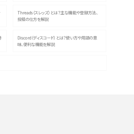
ッ
Threads（スレッズ）とは？主な機能や登録方法、
投稿の仕方を解説
時
Discord（ディスコード）とは？使い方や用語の意
味、便利な機能を解説
機
iPhone 16シリーズのモデルを比較！価格・サイズ・
カメラ性能の違いを徹底解説
や
スマホが高い理由は？購入費用を抑える方法や端
末を選ぶ時の注意点を解説！
デ
スマホのネット通信速度が遅い原因は？すぐできる
対処法や見直すポイントを解説