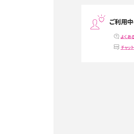
スマホや携帯端末の通信速
ツや解除のタイミング・方法
ご利用中
非通知設定とは？184で電
iPhone・Androidの設定を
よくあ
チャッ
リプライ機能とは？LINE、X（旧T
Instagram、TikTokで
LINEで送信取り消しをす
るのか、削除との違いも紹介
LINEの着信音や通知音の
鳴らない場合の対処法も紹
iCloudとは？バックアッ