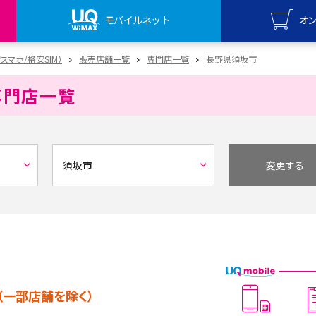
モバイルネット
オ
UQ mo
安スマホ/格安SIM）
販売店舗一覧
専門店一覧
長野県須坂市
オンライ
専門店一覧
UQ Wi
オンライ
変更する
（一部店舗を除く）