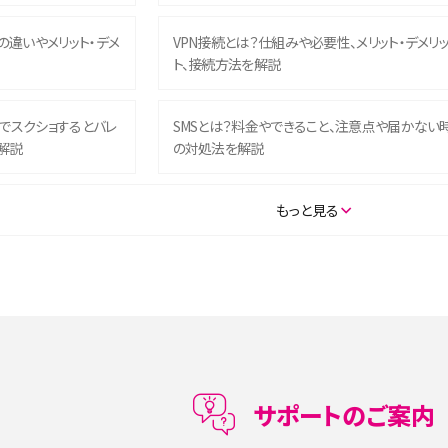
との違いやメリット・デメ
VPN接続とは？仕組みや必要性、メリット・デメリ
ト、接続方法を解説
ム）でスクショするとバレ
SMSとは？料金やできること、注意点や届かない
解説
の対処法を解説
SE（第3世代）の違いは？サ
iPhone 16eとiPhone 14を徹底比較！スペック・
もっと見る
説
能の違いをわかりやすく紹介
5の違いは？カメラ・スペッ
iPhoneの機種変更のやり方は？事前準備・手順
データ移行方法をわかりやすく解説
メリット・デメリット、お
高校生にスマホ制限は必要？所持率やメリット・
メリットを詳しく紹介
サポートのご案内