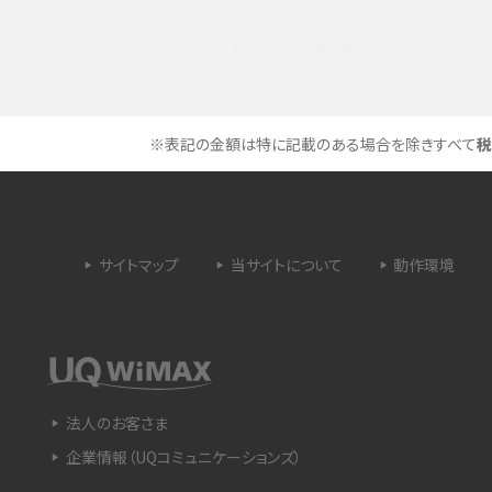
選べる通信ブランド
タイムラプスとは？撮影するメリットやおススメの
は？特徴や作り方を解説
シーン、コツなどをわかりやすく解説
ラゴン）とは？性能の確認
画面ミラーリングとは？接続の種類や方法、つな
※表記の金額は特に記載のある場合を除きすべて
税
らない場合の原因を解説
設定方法や練習のポイ
サブスクとは？言葉の意味やメリット、デメリットの
ほか、サービスの例を解説
サイトマップ
当サイトについて
動作環境
？キャリア版との違いや購
iPhoneが充電できない時はどうすればよい？6つ
の原因と対処法
や種類、メリットなど
Google Pixel 6aってどんなスマホ？特徴やほか
法人のお客さま
スマホとの比較などをわかりやすく解説
企業情報（UQコミュニケーションズ）