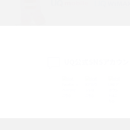
特典は？料金プランやメリッ
スマホの位置情報機能とは？有効にした場合の
説
リットや注意点などを解説
方法・解除に向けた工
インスタグラムとは？登録や投稿の方法、基本機
をわかりやすく解説
UQ公式SNSアカウン
メリットやAndroid
パケット通信料とは？どのようなサービスがある
3Gサービスの終了についても解説
できない理由は？対処法
バックグラウンド通信とは？オンにするメリットや
く解説
メリット、オフにする方法を解説
 proを比較！サイズやカメ
iPhoneのバッテリー交換の目安は？交換する方
や費用なども解説