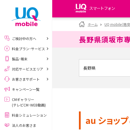
スマートフォン
my UQ WiMAX
ホーム
UQ mobile（格
UQ WiMAX ご契約の方
長野県須坂市
ご検討中の方へ
My UQ mobile
料金プラン･サービス
UQ mobile ご契約の方
製品･端末
UQ mobile
データチャージサイト
対応サービスエリア
お客さまサポート
キャンペーン一覧
CMギャラリー
(テレビCM･WEB動画)
料金シミュレーション
au ショップ
法人のお客さま