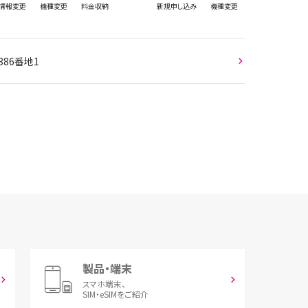
情報
変更
機種変更
料金収納
新規
申し込み
機種変更
86番地1
製品・端末
スマホ端末、
SIM・eSIMをご紹介