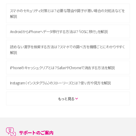
スマホのセキュリティ対策とは？必要な理由や調子が悪い場合の対処法などを
解説
AndroidからiPhoneへデータ移行する方法は？「iOSに移行」を解説
読めない漢字を検索する方法は？スマホでの調べ方を機種ごとにわかりやすく
解説
iPhoneのキャッシュクリアとは？SafariやChromeで消去する方法を解説
Instagram（インスタグラム）のストーリーズとは？使い方や見方を解説
ASMRとは？初心者向けの代表ジャンルや楽しみ方を解説
もっと見る
スマホのアラーム設定方法を解説！鳴らない原因と対処法、便利機能も紹介
LINEで友だちを削除する方法は？方法ごとの影響や復活・復元する方法も解説
サポートのご案内