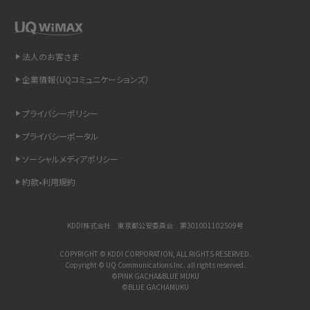
LINEで送信取り消しをする方法は？相手に知られるのか、削除との違いも紹介
「iPhoneを探す」の使い方と設定方法を紹介！ブラウザやアプリから探す方法を
詳しく解説
法人のお客さま
企業情報（UQコミュニケーションズ）
Wi-Fiを快適に使うための速度はどれくらい？用途別の目安・回線ごとの平均を
紹介
プライバシーポリシー
LINEの着信音や通知音の設定・変更方法を解説！鳴らない場合の対処法も紹介
プライバシーポータル
ソーシャルメディアポリシー
着信拒否とは？設定方法やブロックした番号の確認方法を解説
約款•利用規約
LINEでブロックされているか確認する方法は？手順や注意点を解説
KDDI株式会社 東京都公安委員会 第301001102509号
iCloudとは？バックアップ設定方法や空き容量が足りない時の対処法を紹介
COPYRIGHT © KDDI CORPORATION, ALL RIGHTS RESERVED.
Copyright © UQ Communications Inc. all rights reserved.
ASMRとは？意味や動画の種類、楽しみ方を紹介
©PINK GACHA&BLUE MUKU
©BLUE GACHAMUKU
メンションとは？LINE・X・Instagram・Facebook・TikTokでのやり方を解説