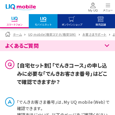
スマートフォン
モバイルネット
オンラインショップ
販売店舗
my UQ WiMAX
UQ mobile
UQ mobile
ホーム
UQ mobile（格安スマホ/格安SIM）
お客さまサポート
UQ WiMAX ご契約の方
オンラインショップ
販売店舗
よくあるご質問
My UQ mobile
UQ WiMAX
UQ WiMAX
UQ mobile ご契約の方
オンラインショップ
販売店舗
【自宅セット割】「でんきコース」の申し込
UQ mobile
みに必要な「でんきお客さま番号」はどこ
データチャージサイト
で確認できますか？
「でんきお客さま番号」は、My UQ mobile（Web）で
確認できます。
確認方法について、以下のページをご確認ください。