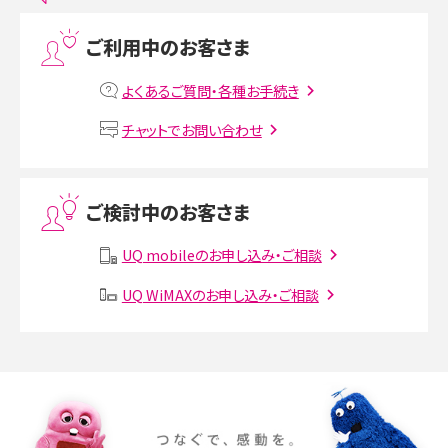
プリペイドSIMとは？種類やメリット・デメリット、利用までの流れを解説
ご利用中のお客さま
MNOとは？MVNOやMVNEとの違いやメリット・デメリットを解説
よくあるご質問・各種お手続き
VPN接続とは？仕組みや必要性、メリット・デメリット、接続方法を解説
チャットでお問い合わせ
Threads（スレッズ）とは？主な機能や登録方法、投稿の仕方を解説
ご検討中のお客さま
Instagram（インスタグラム）でスクショするとバレる？バレるケースや撮り方も解
説
UQ mobileのお申し込み・ご相談
UQ WiMAXのお申し込み・ご相談
SMSとは？料金やできること、注意点や届かない時の対処法を解説
Discord（ディスコード）とは？使い方や用語の意味、便利な機能を解説
iPhone 16eとiPhone SE（第3世代）の違いは？サイズやスペックを比較して解説
iPhone 16eとiPhone 14を徹底比較！スペック・機能の違いをわかりやすく紹介