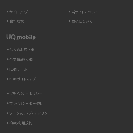
を解説
サイトマップ
当サイトについて
LINEの引き継ぎ方法は？対象データや事前準備・条件・注意点などを解説
動作環境
商標について
LINEの通知がこない時の原因と対処法9選！設定の確認手順も解説
非通知設定とは？184で電話をかける方法やiPhone・Androidの設定を解説
法人のお客さま
企業情報（KDDI）
iCloudの使用容量を減らす9つの方法！使用状況の確認手順も紹介
KDDIホーム
スマホのウィジェットとは？iPhone・Androidの設定方法やおススメを紹介
KDDIサイトマップ
リプライ機能とは？LINE、X（旧Twitter）、Instagram、TikTokで送る方法を解説
プライバシーポリシー
プライバシーポータル
インスタのDMの送り方は？便利機能の使い方や注意点をわかりやすく解説
ソーシャルメディアポリシー
Bluetooth®とは？Wi-Fiとの違いやスマホ・PCとの接続方法を解説
約款•利用規約