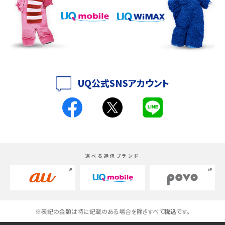
iPhone 16シリーズのモデルを比較！価格・サイズ・カメラ性能の違いを徹底解説
iPhone 16とiPhone 15の違いは？カメラ・スペック・機能を徹底比較
iPhoneの機種変更のやり方は？事前準備・手順やデータ移行方法をわかりやす
UQ公式SNSアカウント
く解説
スマホが高い理由は？購入費用を抑える方法や端末を選ぶ時の注意点を解説！
Androidスマホとは？特徴やメリット・デメリット、おススメ機種を紹介
選べる通信ブランド
高校生にスマホ制限は必要？所持率やメリット・デメリットを詳しく紹介
スマホのネット通信速度が遅い原因は？すぐできる対処法や見直すポイントを解
説
※表記の金額は特に記載のある場合を除きすべて
税込
です。
スマホや携帯端末の通信速度制限とは？回避のコツや解除のタイミング・方法