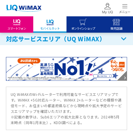
スマートフォン
モバイルネット
オンラインショップ
販売店舗
対応サービスエリア（UQ WiMAX）
my UQ WiMAX
UQ mobile
UQ mobile
UQ WiMAX ご契約の方
オンラインショップ
販売店舗
My UQ mobile
UQ WiMAX
UQ WiMAX
UQ mobile ご契約の方
オンラインショップ
販売店舗
UQ mobile
データチャージサイト
UQ WiMAXのWi-Fiルーターで利用可能なサービスエリアマップで
す。WiMAX +5G対応ルーター、WiMAX 2+ルーターなどの種類や通
信モード、お住まいの都道府県などから現時点や拡大予定のサービ
スエリアマップを確認いただけます。
※記載の数字は、Sub6エリアの拡大比率となります。2024年5月
末時点（同年1月末比）。KDDI調べによる。