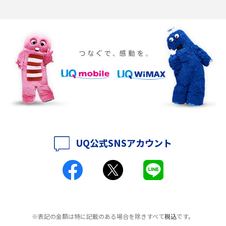
ポケット型Wi-Fiの使い方は？基本的な手順やつながらない時の対処法を紹
介
ポケット型Wi-Fiをレンタルするメリットとは？選び方や向いている方の特
徴も紹介
持ち運びできるポケット型Wi-Fiのおススメの選び方は？メリット・デメリ
ットも紹介
ポケット型Wi-Fiはクレカなしでも利用できる？口座振替の方法や注意点も
解説
UQ公式SNSアカウント
ポケット型Wi-Fiとは？通信の仕組みやメリット・デメリットを解説
工事不要！置くだけWi-Fiの特徴は？メリット・デメリットや選び方を解説
ポケット型Wi-Fiを月額なしで利用できるのはなぜ？メリット・デメリット
も紹介
※表記の金額は特に記載のある場合を除きすべて
税込
です。