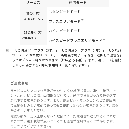
サービス
通信モード
スタンダードモード
【5G対応】
WiMAX +5G
※
プラスエリアモード
ハイスピードモード
【5G非対応】
WiMAX 2+
※
ハイスピードプラスエリアモード
※
「UQ Flatツープラス（3年）」「UQ Flatツープラス（4年）」「UQ Flat
ツープラス ギガ放題（3年）」（新規受付終了）を除き、選択して通信を行
うとオプション料がかかります（お申込み不要）。また、別モードを選択
し直した場合でも同月の利用料は日割となりません。
ご注意事項
サービスエリア内でも電波が伝わりにくい場所（屋内、車中、地下、ト
ンネル内、ビルの陰、山間部など）では、通信できなかったり通信速度
が低下する場合があります。また、高層ビル・マンションなどの高層階
で見晴らしのよい場所であってもご使用になれない場合があります。あら
かじめご了承ください。
電波状態が一定以上悪くなった場合には、突然通信が途切れることとな
りますが、電波状態が良いところでも通信が途切れることがあります。
あらかじめご了承ください。