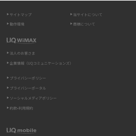
無制限で利用できるポケット型Wi-Fiは？選び方や通信費を抑える方法も紹
介
サイトマップ
当サイトについて
動作環境
商標について
ポケット型Wi-Fi（モバイルWi-Fi）とは？おススメする方の特徴や選び方を
解説
即日受け取りできるポケット型Wi-Fiはある？すぐに使うための方法や注意
法人のお客さま
点も解説
企業情報（UQコミュニケーションズ）
ONU（光回線終端装置）とは？モデム・ルーター・ホームゲートウェイと
の違いを解説
プライバシーポリシー
プライバシーポータル
ギガバイト（GB）とは？1GBの目安やギガが足りない時の対処法を紹介
ソーシャルメディアポリシー
Wi-Fi 6とは？Wi-Fi 5との違いやメリットと注意点、規格の種類も解説
約款•利用規約
テザリングはWi-Fiとどう違う？接続方法や注意点を解説！
Wi-Fiを自宅に設置する方法は？必要なことやポイントも紹介