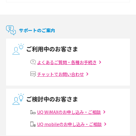
Chromecast（クロームキャスト）とは？接続方法や基本的な使い方を解説
マンションで使えるWi-Fiは？種類ごとの特徴や選び方を紹介
サポートのご案内
光回線の速度の目安は？測定方法や遅い時の対策方法も紹介
ご利用中のお客さま
マンションで光回線の利用を始める手順は？設備状況の確認方法も解説
よくあるご質問・各種お手続き
Wi-Fiルーターの設定方法をわかりやすく解説！事前に準備すべきものも紹
チャットでお問い合わせ
介
無線LANとは？メリット・デメリットや接続方法を解説
ご検討中のお客さま
有線LANとは？無線LANとの違いやメリット・デメリットを解説
UQ WiMAXのお申し込み・ご相談
メッシュWi-Fiとは？仕組みやメリット・デメリット、中継機との違いを解
UQ mobileのお申し込み・ご相談
説