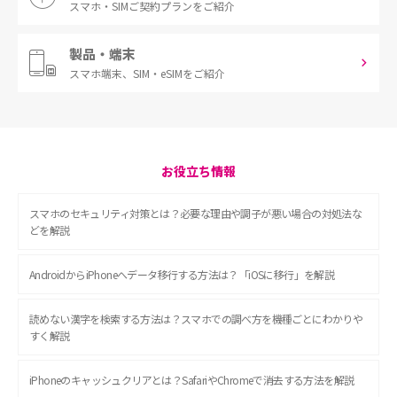
スマホ・SIM
ご契約プランをご紹介
製品・端末
スマホ端末、
SIM・eSIMをご紹介
お役立ち情報
スマホのセキュリティ対策とは？必要な理由や調子が悪い場合の対処法な
どを解説
AndroidからiPhoneへデータ移行する方法は？「iOSに移行」を解説
読めない漢字を検索する方法は？スマホでの調べ方を機種ごとにわかりや
すく解説
iPhoneのキャッシュクリアとは？SafariやChromeで消去する方法を解説