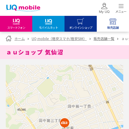
スマートフォン
モバイルネット
オンラインショップ
販売店舗
my UQ WiMAX
UQ mobile
UQ mobile
ホーム
UQ mobile（格安スマホ/格安SIM）
販売店舗一覧
ａｕ
UQ WiMAX ご契約の方
オンラインショップ
販売店舗
ａｕショップ 気仙沼
My UQ mobile
UQ WiMAX
UQ WiMAX
UQ mobile ご契約の方
オンラインショップ
販売店舗
UQ mobile
データチャージサイト