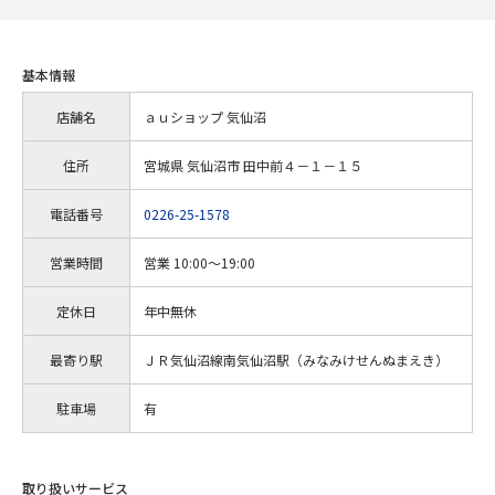
基本情報
店舗名
ａｕショップ 気仙沼
住所
宮城県 気仙沼市 田中前４－１－１５
電話番号
0226-25-1578
営業時間
営業 10:00～19:00
定休日
年中無休
最寄り駅
ＪＲ気仙沼線南気仙沼駅（みなみけせんぬまえき）
駐車場
有
取り扱いサービス