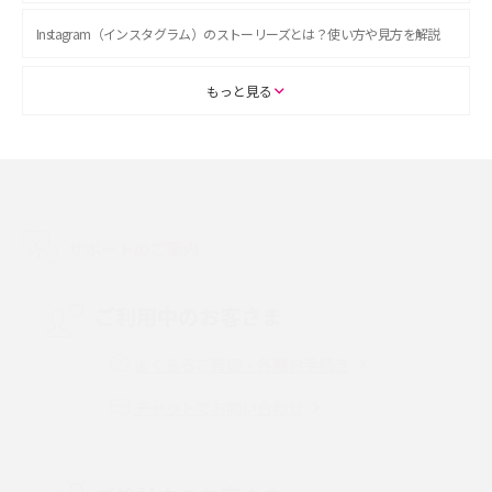
Instagram（インスタグラム）のストーリーズとは？使い方や見方を解説
ASMRとは？初心者向けの代表ジャンルや楽しみ方を解説
もっと見る
スマホのアラーム設定方法を解説！鳴らない原因と対処法、便利機能も紹
介
LINEで友だちを削除する方法は？方法ごとの影響や復活・復元する方法も
解説
サポートのご案内
プリペイドSIMとは？種類やメリット・デメリット、利用までの流れを解説
ご利用中のお客さま
MNOとは？MVNOやMVNEとの違いやメリット・デメリットを解説
よくあるご質問・各種お手続き
チャットでお問い合わせ
VPN接続とは？仕組みや必要性、メリット・デメリット、接続方法を解説
Threads（スレッズ）とは？主な機能や登録方法、投稿の仕方を解説