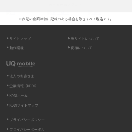
選べる通信ブランド
やすく解説
※表記の金額は特に記載のある場合を除きすべて
税込
です。
スマホが高い理由は？購入費用を抑える方法や端末を選ぶ時の注意点を解
説！
サイトマップ
当サイトについて
Androidスマホとは？特徴やメリット・デメリット、おススメ機種を紹介
動作環境
商標について
高校生にスマホ制限は必要？所持率やメリット・デメリットを詳しく紹介
スマホのネット通信速度が遅い原因は？すぐできる対処法や見直すポイン
トを解説
法人のお客さま
企業情報（KDDI）
スマホや携帯端末の通信速度制限とは？回避のコツや解除のタイミング・
KDDIホーム
方法を解説
KDDIサイトマップ
LINEの引き継ぎ方法は？対象データや事前準備・条件・注意点などを解説
プライバシーポリシー
LINEの通知がこない時の原因と対処法9選！設定の確認手順も解説
プライバシーポータル