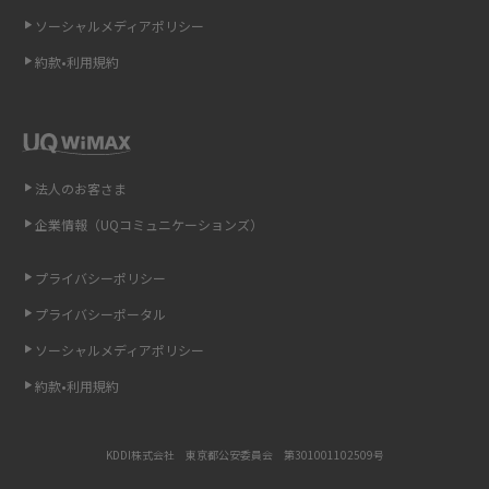
ソーシャルメディアポリシー
非通知設定とは？184で電話をかける方法やiPhone・Androidの設定を解説
約款•利用規約
iCloudの使用容量を減らす9つの方法！使用状況の確認手順も紹介
スマホのウィジェットとは？iPhone・Androidの設定方法やおススメを紹
介
法人のお客さま
リプライ機能とは？LINE、X（旧Twitter）、Instagram、TikTokで送る方法
企業情報（UQコミュニケーションズ）
を解説
プライバシーポリシー
インスタのDMの送り方は？便利機能の使い方や注意点をわかりやすく解説
プライバシーポータル
Bluetooth®とは？Wi-Fiとの違いやスマホ・PCとの接続方法を解説
ソーシャルメディアポリシー
約款•利用規約
LINEで送信取り消しをする方法は？相手に知られるのか、削除との違いも
紹介
KDDI株式会社 東京都公安委員会 第301001102509号
「iPhoneを探す」の使い方と設定方法を紹介！ブラウザやアプリから探す