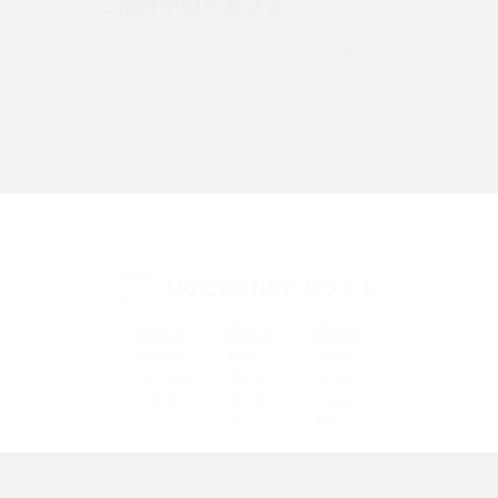
ご検討中のお客さま
Instagram（インスタグラム）でスクショするとバレる？バレるケースや撮
り方も解説
UQ mobileのお申し込み・ご相談
UQ WiMAXのお申し込み・ご相談
SMSとは？料金やできること、注意点や届かない時の対処法を解説
Discord（ディスコード）とは？使い方や用語の意味、便利な機能を解説
iPhone 16eとiPhone SE（第3世代）の違いは？サイズやスペックを比較し
て解説
UQ公式SNSアカウント
iPhone 16eとiPhone 14を徹底比較！スペック・機能の違いをわかりやすく
紹介
iPhone 16シリーズのモデルを比較！価格・サイズ・カメラ性能の違いを徹
底解説
iPhone 16とiPhone 15の違いは？カメラ・スペック・機能を徹底比較
iPhoneの機種変更のやり方は？事前準備・手順やデータ移行方法をわかり