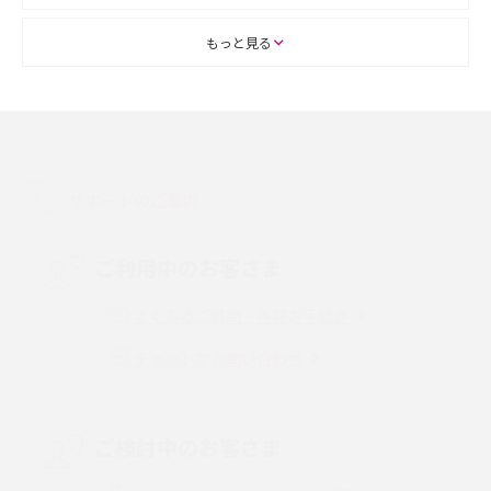
ASMRとは？初心者向けの代表ジャンルや楽しみ方を解説
もっと見る
スマホのアラーム設定方法を解説！鳴らない原因と対処法、便利機能も紹
介
LINEで友だちを削除する方法は？方法ごとの影響や復活・復元する方法も
解説
サポートのご案内
プリペイドSIMとは？種類やメリット・デメリット、利用までの流れを解説
ご利用中のお客さま
MNOとは？MVNOやMVNEとの違いやメリット・デメリットを解説
よくあるご質問・各種お手続き
チャットでお問い合わせ
VPN接続とは？仕組みや必要性、メリット・デメリット、接続方法を解説
Threads（スレッズ）とは？主な機能や登録方法、投稿の仕方を解説
ご検討中のお客さま
Instagram（インスタグラム）でスクショするとバレる？バレるケースや撮
り方も解説