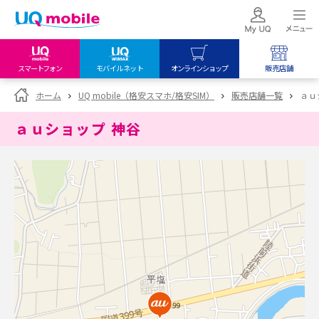
スマートフォン
モバイルネット
オンラインショップ
販売店舗
my UQ WiMAX
UQ mobile
UQ mobile
ホーム
UQ mobile（格安スマホ/格安SIM）
販売店舗一覧
ａｕ
UQ WiMAX ご契約の方
オンラインショップ
販売店舗
ａｕショップ 神谷
My UQ mobile
UQ WiMAX
UQ WiMAX
UQ mobile ご契約の方
オンラインショップ
販売店舗
UQ mobile
データチャージサイト