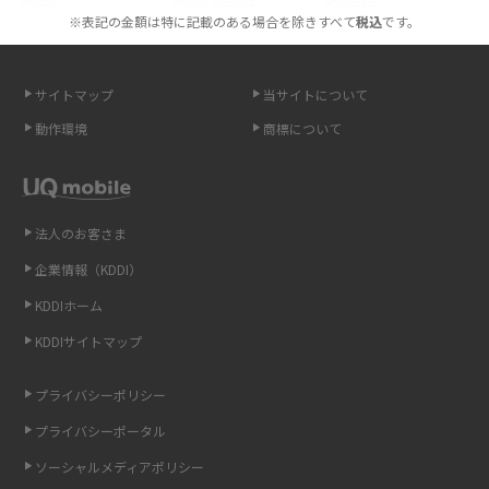
※表記の金額は特に記載のある場合を除きすべて
税込
です。
スマホが高い理由は？購入費用を抑える方法や端末を選ぶ時の注意点を解
説！
サイトマップ
当サイトについて
Androidスマホとは？特徴やメリット・デメリット、おススメ機種を紹介
動作環境
商標について
高校生にスマホ制限は必要？所持率やメリット・デメリットを詳しく紹介
スマホのネット通信速度が遅い原因は？すぐできる対処法や見直すポイン
トを解説
法人のお客さま
企業情報（KDDI）
スマホや携帯端末の通信速度制限とは？回避のコツや解除のタイミング・
KDDIホーム
方法を解説
KDDIサイトマップ
LINEの引き継ぎ方法は？対象データや事前準備・条件・注意点などを解説
プライバシーポリシー
LINEの通知がこない時の原因と対処法9選！設定の確認手順も解説
プライバシーポータル
ソーシャルメディアポリシー
非通知設定とは？184で電話をかける方法やiPhone・Androidの設定を解説