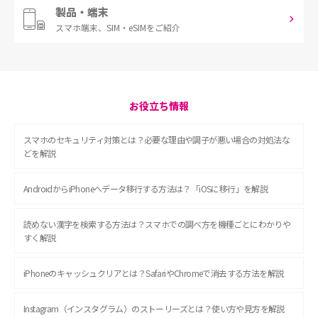
製品・端末
スマホ端末、
SIM・eSIMをご紹介
お役立ち情報
スマホのセキュリティ対策とは？必要な理由や調子が悪い場合の対処法な
どを解説
AndroidからiPhoneへデータ移行する方法は？「iOSに移行」を解説
読めない漢字を検索する方法は？スマホでの調べ方を機種ごとにわかりや
すく解説
iPhoneのキャッシュクリアとは？SafariやChromeで消去する方法を解説
Instagram（インスタグラム）のストーリーズとは？使い方や見方を解説