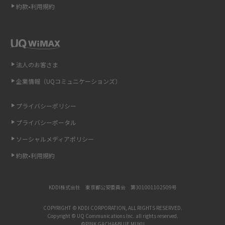
約款•利用規約
iCloudの使用容量を減らす9つの方法！使用状況の確認手順も紹介
スマホのウィジェットとは？iPhone・Androidの設定方法やおススメを紹
介
法人のお客さま
リプライ機能とは？LINE、X（旧Twitter）、Instagram、TikTokで送る方法
企業情報（UQコミュニケーションズ）
を解説
プライバシーポリシー
インスタのDMの送り方は？便利機能の使い方や注意点をわかりやすく解説
プライバシーポータル
Bluetooth®とは？Wi-Fiとの違いやスマホ・PCとの接続方法を解説
ソーシャルメディアポリシー
約款•利用規約
LINEで送信取り消しをする方法は？相手に知られるのか、削除との違いも
紹介
KDDI株式会社 東京都公安委員会 第301001102509号
「iPhoneを探す」の使い方と設定方法を紹介！ブラウザやアプリから探す
方法を詳しく解説
COPYRIGHT © KDDI CORPORATION, ALL RIGHTS RESERVED.
Copyright © UQ Communications Inc. all rights reserved.
©PINK GACHA&BLUE MUKU