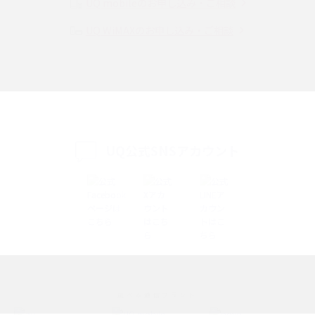
UQ mobileのお申し込み・ご相談
UQ WiMAXのお申し込み・ご相談
SMSとは？料金やできること、注意点や届かない時の対処法を解説
Discord（ディスコード）とは？使い方や用語の意味、便利な機能を解説
iPhone 16eとiPhone SE（第3世代）の違いは？サイズやスペックを比較し
て解説
UQ公式SNSアカウント
iPhone 16eとiPhone 14を徹底比較！スペック・機能の違いをわかりやすく
紹介
iPhone 16シリーズのモデルを比較！価格・サイズ・カメラ性能の違いを徹
底解説
iPhone 16とiPhone 15の違いは？カメラ・スペック・機能を徹底比較
iPhoneの機種変更のやり方は？事前準備・手順やデータ移行方法をわかり
選べる通信ブランド
やすく解説