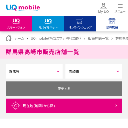
スマートフォン
モバイルネット
オンラインショップ
販売店舗
my UQ WiMAX
UQ mobile
UQ mobile
ホーム
UQ mobile（格安スマホ/格安SIM）
販売店舗一覧
群馬県
UQ WiMAX ご契約の方
オンラインショップ
販売店舗
群馬県高崎市
販売店舗一覧
My UQ mobile
UQ WiMAX
UQ WiMAX
UQ mobile ご契約の方
オンラインショップ
販売店舗
UQ mobile
データチャージサイト
変更する
現在地（地図）
から探す