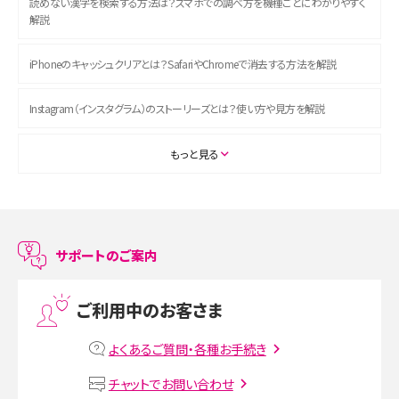
読めない漢字を検索する方法は？スマホでの調べ方を機種ごとにわかりやすく
解説
iPhoneのキャッシュクリアとは？SafariやChromeで消去する方法を解説
Instagram（インスタグラム）のストーリーズとは？使い方や見方を解説
ASMRとは？初心者向けの代表ジャンルや楽しみ方を解説
もっと見る
スマホのアラーム設定方法を解説！鳴らない原因と対処法、便利機能も紹介
LINEで友だちを削除する方法は？方法ごとの影響や復活・復元する方法も解説
サポートのご案内
プリペイドSIMとは？種類やメリット・デメリット、利用までの流れを解説
ご利用中のお客さま
MNOとは？MVNOやMVNEとの違いやメリット・デメリットを解説
よくあるご質問・各種お手続き
VPN接続とは？仕組みや必要性、メリット・デメリット、接続方法を解説
チャットでお問い合わせ