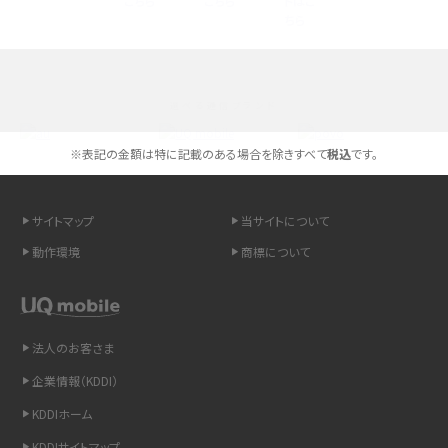
く解説
スマホが高い理由は？購入費用を抑える方法や端末を選ぶ時の注意点を解説！
選べる通信ブランド
Androidスマホとは？特徴やメリット・デメリット、おススメ機種を紹介
※表記の金額は特に記載のある場合を除きすべて
税込
です。
高校生にスマホ制限は必要？所持率やメリット・デメリットを詳しく紹介
スマホのネット通信速度が遅い原因は？すぐできる対処法や見直すポイントを解
サイトマップ
当サイトについて
説
動作環境
商標について
スマホや携帯端末の通信速度制限とは？回避のコツや解除のタイミング・方法
を解説
法人のお客さま
LINEの引き継ぎ方法は？対象データや事前準備・条件・注意点などを解説
企業情報（KDDI）
LINEの通知がこない時の原因と対処法9選！設定の確認手順も解説
KDDIホーム
KDDIサイトマップ