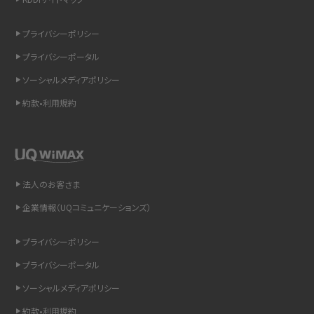
非通知設定とは？184で電話をかける方法やiPhone・Androidの設定を解説
プライバシーポリシー
iCloudの使用容量を減らす9つの方法！使用状況の確認手順も紹介
プライバシーポータル
スマホのウィジェットとは？iPhone・Androidの設定方法やおススメを紹介
ソーシャルメディアポリシー
約款•利用規約
リプライ機能とは？LINE、X（旧Twitter）、Instagram、TikTokで送る方法を解説
インスタのDMの送り方は？便利機能の使い方や注意点をわかりやすく解説
Bluetooth®とは？Wi-Fiとの違いやスマホ・PCとの接続方法を解説
法人のお客さま
企業情報（UQコミュニケーションズ）
LINEで送信取り消しをする方法は？相手に知られるのか、削除との違いも紹介
プライバシーポリシー
「iPhoneを探す」の使い方と設定方法を紹介！ブラウザやアプリから探す方法を
詳しく解説
プライバシーポータル
ソーシャルメディアポリシー
Wi-Fiを快適に使うための速度はどれくらい？用途別の目安・回線ごとの平均を
紹介
約款•利用規約