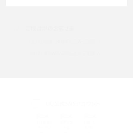
Threads（スレッズ）とは？主な機能や登録方法、投稿の仕方を解説
Instagram（インスタグラム）でスクショするとバレる？バレるケースや撮り方も解
ご検討中のお客さま
説
UQ mobileのお申し込み・ご相談
SMSとは？料金やできること、注意点や届かない時の対処法を解説
UQ WiMAXのお申し込み・ご相談
Discord（ディスコード）とは？使い方や用語の意味、便利な機能を解説
iPhone 16eとiPhone SE（第3世代）の違いは？サイズやスペックを比較して解説
iPhone 16eとiPhone 14を徹底比較！スペック・機能の違いをわかりやすく紹介
iPhone 16シリーズのモデルを比較！価格・サイズ・カメラ性能の違いを徹底解説
UQ公式SNSアカウント
iPhone 16とiPhone 15の違いは？カメラ・スペック・機能を徹底比較
iPhoneの機種変更のやり方は？事前準備・手順やデータ移行方法をわかりやす