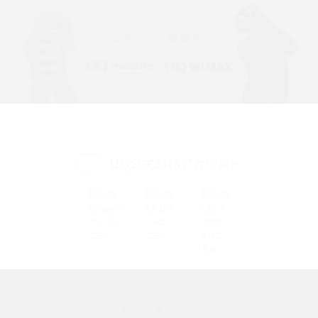
iPhone 16eとiPhone 14を徹底比較！スペック・機能の違いをわかりやすく紹介
iPhone 16シリーズのモデルを比較！価格・サイズ・カメラ性能の違いを徹底解説
iPhone 16とiPhone 15の違いは？カメラ・スペック・機能を徹底比較
iPhoneの機種変更のやり方は？事前準備・手順やデータ移行方法をわかりやす
く解説
UQ公式SNSアカウント
スマホが高い理由は？購入費用を抑える方法や端末を選ぶ時の注意点を解説！
Androidスマホとは？特徴やメリット・デメリット、おススメ機種を紹介
高校生にスマホ制限は必要？所持率やメリット・デメリットを詳しく紹介
スマホのネット通信速度が遅い原因は？すぐできる対処法や見直すポイントを解
説
選べる通信ブランド