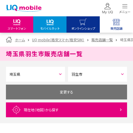
スマートフォン
モバイルネット
オンラインショップ
販売店舗
my UQ WiMAX
UQ mobile
UQ mobile
ホーム
UQ mobile（格安スマホ/格安SIM）
販売店舗一覧
埼玉県
UQ WiMAX ご契約の方
オンラインショップ
販売店舗
埼玉県羽生市
販売店舗一覧
My UQ mobile
UQ WiMAX
UQ WiMAX
UQ mobile ご契約の方
オンラインショップ
販売店舗
UQ mobile
データチャージサイト
変更する
現在地（地図）
から探す