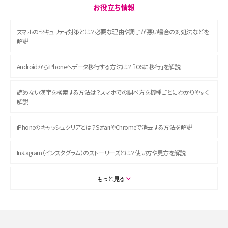
お役立ち情報
スマホのセキュリティ対策とは？必要な理由や調子が悪い場合の対処法などを
解説
AndroidからiPhoneへデータ移行する方法は？「iOSに移行」を解説
読めない漢字を検索する方法は？スマホでの調べ方を機種ごとにわかりやすく
解説
iPhoneのキャッシュクリアとは？SafariやChromeで消去する方法を解説
Instagram（インスタグラム）のストーリーズとは？使い方や見方を解説
ASMRとは？初心者向けの代表ジャンルや楽しみ方を解説
もっと見る
スマホのアラーム設定方法を解説！鳴らない原因と対処法、便利機能も紹介