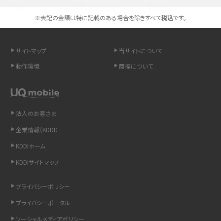
スマホや携帯端末の通信速度制限とは？回避のコツや解除のタイミング・方法
を解説
※表記の金額は特に記載のある場合を除きすべて
税込
です。
LINEの引き継ぎ方法は？対象データや事前準備・条件・注意点などを解説
サイトマップ
当サイトについて
LINEの通知がこない時の原因と対処法9選！設定の確認手順も解説
動作環境
商標について
非通知設定とは？184で電話をかける方法やiPhone・Androidの設定を解説
法人のお客さま
iCloudの使用容量を減らす9つの方法！使用状況の確認手順も紹介
企業情報（KDDI）
スマホのウィジェットとは？iPhone・Androidの設定方法やおススメを紹介
KDDIホーム
KDDIサイトマップ
リプライ機能とは？LINE、X（旧Twitter）、Instagram、TikTokで送る方法を解説
プライバシーポリシー
インスタのDMの送り方は？便利機能の使い方や注意点をわかりやすく解説
プライバシーポータル
Bluetooth®とは？Wi-Fiとの違いやスマホ・PCとの接続方法を解説
ソーシャルメディアポリシー