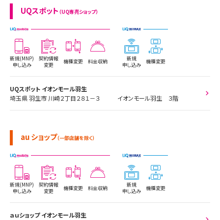
UQスポット
（UQ専売ショップ）
新規(MNP)
契約情報
新規
機種変更
料金収納
機種変更
申し込み
変更
申し込み
UQスポット イオンモール羽生
埼玉県 羽生市 川崎２丁目２８１－３ イオンモール羽生 ３階
au ショップ
（一部店舗を除く）
新規(MNP)
契約情報
新規
機種変更
料金収納
機種変更
申し込み
変更
申し込み
ａｕショップ イオンモール羽生