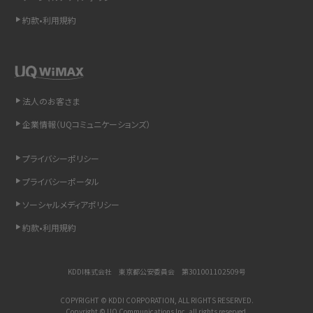
約款•利用規約
LINEで送信取り消しをする方法は？相手に知られるのか、削除との違いも紹介
「iPhoneを探す」の使い方と設定方法を紹介！ブラウザやアプリから探す方法を
詳しく解説
法人のお客さま
Wi-Fiを快適に使うための速度はどれくらい？用途別の目安・回線ごとの平均を
紹介
企業情報（UQコミュニケーションズ）
LINEの着信音や通知音の設定・変更方法を解説！鳴らない場合の対処法も紹介
プライバシーポリシー
プライバシーポータル
着信拒否とは？設定方法やブロックした番号の確認方法を解説
ソーシャルメディアポリシー
LINEでブロックされているか確認する方法は？手順や注意点を解説
約款•利用規約
iCloudとは？バックアップ設定方法や空き容量が足りない時の対処法を紹介
KDDI株式会社 東京都公安委員会 第301001102509号
ASMRとは？意味や動画の種類、楽しみ方を紹介
COPYRIGHT © KDDI CORPORATION, ALL RIGHTS RESERVED.
Copyright © UQ Communications Inc. all rights reserved.