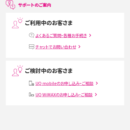
LINEで友だちを削除する方法は？方法ごとの影響や復活・復元する方法も解説
サポートのご案内
プリペイドSIMとは？種類やメリット・デメリット、利用までの流れを解説
ご利用中のお客さま
MNOとは？MVNOやMVNEとの違いやメリット・デメリットを解説
よくあるご質問・各種お手続き
VPN接続とは？仕組みや必要性、メリット・デメリット、接続方法を解説
チャットでお問い合わせ
Threads（スレッズ）とは？主な機能や登録方法、投稿の仕方を解説
ご検討中のお客さま
Instagram（インスタグラム）でスクショするとバレる？バレるケースや撮り方も解
説
UQ mobileのお申し込み・ご相談
SMSとは？料金やできること、注意点や届かない時の対処法を解説
UQ WiMAXのお申し込み・ご相談
Discord（ディスコード）とは？使い方や用語の意味、便利な機能を解説
iPhone 16eとiPhone SE（第3世代）の違いは？サイズやスペックを比較して解説