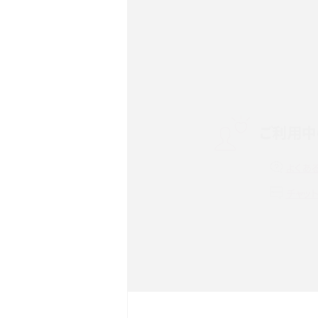
Androidスマホとは？特徴や
ススメ機種を紹介
スマホや携帯端末の通信速
ツや解除のタイミング・方法
ご利用中
非通知設定とは？184で電
iPhone・Androidの設定を
よくあ
リプライ機能とは？LINE、X（旧T
チャッ
Instagram、TikTokで
LINEで送信取り消しをす
るのか、削除との違いも紹介
LINEの着信音や通知音の