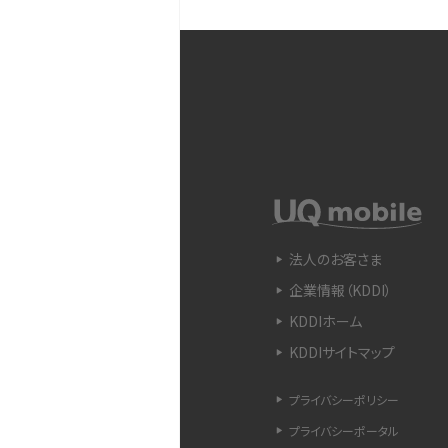
iPhone 11とiPhone 11
ラの性能の違いなどを解説
YouTubeショート動画と
Snapdragon（スナップド
方法やおススメ機種を紹介
法人のお客さま
企業情報（KDDI）
フリック入力とは？使い方・
ントをわかりやすく解説
KDDIホーム
KDDIサイトマップ
SIMフリーのiPhoneとは
入できる場所を解説
プライバシーポリシー
プライバシーポータル