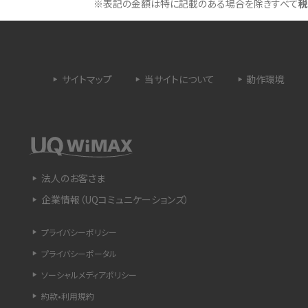
※表記の金額は特に記載のある場合を除きすべて
税
 proを比較！サイズやカメ
iPhoneのバッテリー交換の目安は？交換する方
や費用なども解説
サイトマップ
当サイトについて
動作環境
タイムラプスとは？撮影するメリットやおススメの
は？特徴や作り方を解説
シーン、コツなどをわかりやすく解説
ラゴン）とは？性能の確認
画面ミラーリングとは？接続の種類や方法、つな
らない場合の原因を解説
法人のお客さま
企業情報（UQコミュニケーションズ）
設定方法や練習のポイ
サブスクとは？言葉の意味やメリット、デメリットの
ほか、サービスの例を解説
プライバシーポリシー
プライバシーポータル
？キャリア版との違いや購
iPhoneが充電できない時はどうすればよい？6つ
の原因と対処法
ソーシャルメディアポリシー
約款•利用規約