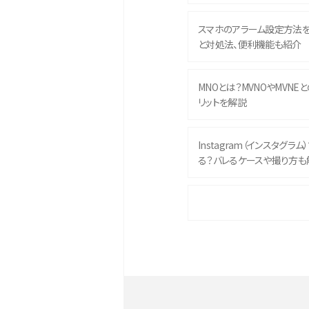
スマホのアラーム設定方法
と対処法、便利機能も紹介
MNOとは？MVNOやMVNE
リットを解説
Instagram（インスタグラ
る？バレるケースや撮り方も
iPhone 16eとiPhone 
イズやスペックを比較して解
iPhone 16とiPhone 1
ク・機能を徹底比較