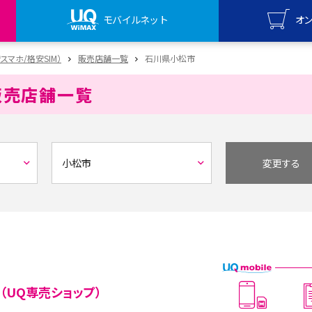
モバイルネット
オ
UQ mo
安スマホ/格安SIM）
販売店舗一覧
石川県小松市
オンライ
販売店舗一覧
UQ Wi
オンライ
変更する
（UQ専売ショップ）