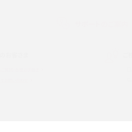
メリット・デメリット、お
高校生にスマホ制限は必要？所持率やメリット・
メリットを詳しく紹介
サポートのご案内
度制限とは？回避のコ
LINEの引き継ぎ方法は？対象データや事前準備・
を解説
条件・注意点などを解説
のお客さま
ご
話をかける方法や
iCloudの使用容量を減らす9つの方法！使用状況
解説
の確認手順も紹介
るご質問・各種お手続き
witter）、
インスタのDMの送り方は？便利機能の使い方や
トでお問い合わせ
送る方法を解説
意点をわかりやすく解説
る方法は？相手に知られ
「iPhoneを探す」の使い方と設定方法を紹介！ブ
ウザやアプリから探す方法を詳しく解説
設定・変更方法を解説！
着信拒否とは？設定方法やブロックした番号の