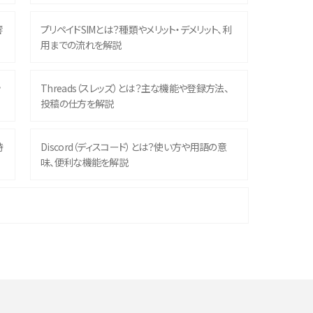
響
プリペイドSIMとは？種類やメリット・デメリット、利
用までの流れを解説
ッ
Threads（スレッズ）とは？主な機能や登録方法、
投稿の仕方を解説
時
Discord（ディスコード）とは？使い方や用語の意
味、便利な機能を解説
機
iPhone 16シリーズのモデルを比較！価格・サイズ・
カメラ性能の違いを徹底解説
や
スマホが高い理由は？購入費用を抑える方法や端
末を選ぶ時の注意点を解説！