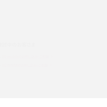
デ
スマホのネット通信速度が遅い原因は？すぐできる
対処法や見直すポイントを解説
LINEの通知がこない時の原因と対処法9選！設定
の確認手順も解説
検討中のお客さま
スマホのウィジェットとは？iPhone・Androidの設
定方法やおススメを紹介
UQ mobileのお申し込み・ご相談
注
Bluetooth®とは？Wi-Fiとの違いやスマホ・PCとの
UQ WiMAXのお申し込み・ご相談
接続方法を解説
ラ
Wi-Fiを快適に使うための速度はどれくらい？用途
別の目安・回線ごとの平均を紹介
確
LINEでブロックされているか確認する方法は？手