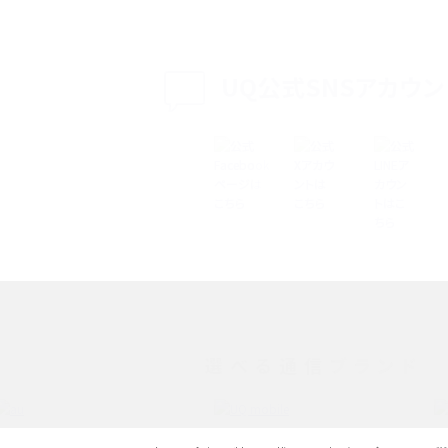
介
認方法を解説
プ設定方法や空き容量が
UQ公式SNSアカウン
ASMRとは？意味や動画の種類、楽しみ方を紹介
特典は？料金プランやメリッ
スマホの位置情報機能とは？有効にした場合の
説
リットや注意点などを解説
方法・解除に向けた工
インスタグラムとは？登録や投稿の方法、基本機
をわかりやすく解説
メリットやAndroid
パケット通信料とは？どのようなサービスがある
3Gサービスの終了についても解説
選べる通信ブランド
できない理由は？対処法
バックグラウンド通信とは？オンにするメリットや
く解説
メリット、オフにする方法を解説