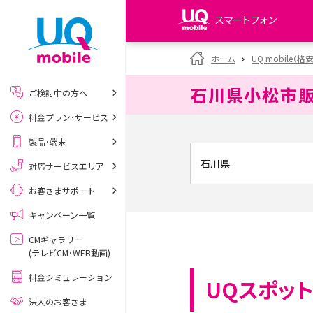
スマートフォン
my UQ WiMAX
ホーム
UQ mobile（格
UQ WiMAX ご契約の方
石川県小松市
ご検討中の方へ
My UQ mobile
料金プラン･サービス
UQ mobile ご契約の方
製品･端末
UQ mobile
データチャージサイト
対応サービスエリア
お客さまサポート
キャンペーン一覧
CMギャラリー
(テレビCM･WEB動画)
料金シミュレーション
UQスポット
法人のお客さま