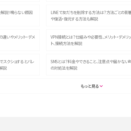
を解説！鳴らない原因
LINEで友だちを削除する方法は？方法ごとの影
や復活・復元する方法も解説
との違いやメリット・デメ
VPN接続とは？仕組みや必要性、メリット・デメリ
ト、接続方法を解説
ム）でスクショするとバレ
SMSとは？料金やできること、注意点や届かない
解説
の対処法を解説
SE（第3世代）の違いは？サ
iPhone 16eとiPhone 14を徹底比較！スペック・
もっと見る
説
能の違いをわかりやすく紹介
5の違いは？カメラ・スペッ
iPhoneの機種変更のやり方は？事前準備・手順
データ移行方法をわかりやすく解説