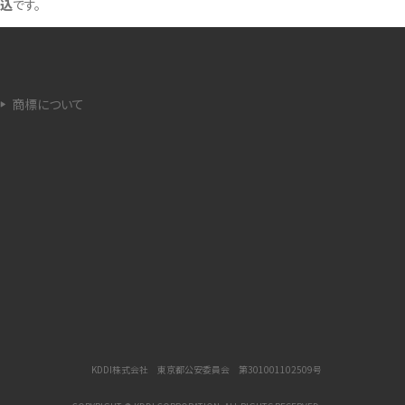
込
です。
法
ネットワーク利用制限とは？確認方法と「○△×」
の意味を解説
商標について
iCloud（アイクラウド）とは？使い方や容量不足時
の対処法をわかりやすく解説
が
非通知電話とは？かかってくる理由や対処法をわ
かりやすく解説
iPhoneを初期化する方法は？事前準備やデータ
復元の方法も紹介
iPhoneのSIMカードの抜き方は？手順と注意点を
わかりやすく解説
KDDI株式会社 東京都公安委員会 第301001102509号