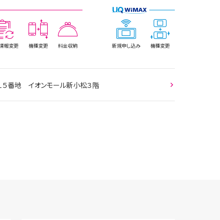
情報
変更
機種変更
料金収納
新規
申し込み
機種変更
３１５番地 イオンモール新小松３階