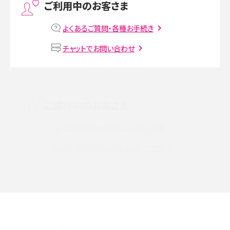
ご利用中のお客さま
MNOとは？MVNOやMVNEとの違いやメリット・デメリットを解説
よくあるご質問・各種お手続き
VPN接続とは？仕組みや必要性、メリット・デメリット、接続方法を解説
チャットでお問い合わせ
Threads（スレッズ）とは？主な機能や登録方法、投稿の仕方を解説
Instagram（インスタグラム）でスクショするとバレる？バレるケースや撮り方も解
ご検討中のお客さま
説
UQ mobileのお申し込み・ご相談
SMSとは？料金やできること、注意点や届かない時の対処法を解説
UQ WiMAXのお申し込み・ご相談
Discord（ディスコード）とは？使い方や用語の意味、便利な機能を解説
iPhone 16eとiPhone SE（第3世代）の違いは？サイズやスペックを比較して解説
iPhone 16eとiPhone 14を徹底比較！スペック・機能の違いをわかりやすく紹介