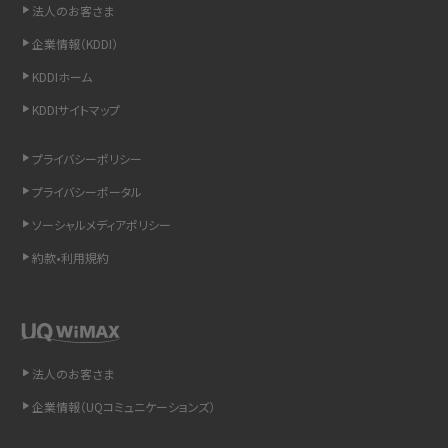
法人のお客さま
LINEの引き継ぎ方法は？対象データや事前準備・条件・注意点などを解説
企業情報（KDDI）
LINEの通知がこない時の原因と対処法9選！設定の確認手順も解説
KDDIホーム
KDDIサイトマップ
非通知設定とは？184で電話をかける方法やiPhone・Androidの設定を解説
プライバシーポリシー
iCloudの使用容量を減らす9つの方法！使用状況の確認手順も紹介
プライバシーポータル
スマホのウィジェットとは？iPhone・Androidの設定方法やおススメを紹介
ソーシャルメディアポリシー
約款•利用規約
リプライ機能とは？LINE、X（旧Twitter）、Instagram、TikTokで送る方法を解説
インスタのDMの送り方は？便利機能の使い方や注意点をわかりやすく解説
Bluetooth®とは？Wi-Fiとの違いやスマホ・PCとの接続方法を解説
法人のお客さま
企業情報（UQコミュニケーションズ）
LINEで送信取り消しをする方法は？相手に知られるのか、削除との違いも紹介