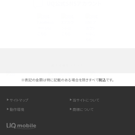
iPhone 16シリーズのモデルを比較！価格・サイズ・カメラ性能の違いを徹底解説
UQ公式SNSアカウント
iPhone 16とiPhone 15の違いは？カメラ・スペック・機能を徹底比較
iPhoneの機種変更のやり方は？事前準備・手順やデータ移行方法をわかりやす
く解説
スマホが高い理由は？購入費用を抑える方法や端末を選ぶ時の注意点を解説！
選べる通信ブランド
Androidスマホとは？特徴やメリット・デメリット、おススメ機種を紹介
※表記の金額は特に記載のある場合を除きすべて
税込
です。
高校生にスマホ制限は必要？所持率やメリット・デメリットを詳しく紹介
スマホのネット通信速度が遅い原因は？すぐできる対処法や見直すポイントを解
サイトマップ
当サイトについて
説
動作環境
商標について
スマホや携帯端末の通信速度制限とは？回避のコツや解除のタイミング・方法
を解説