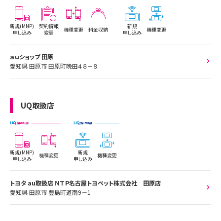
新規(MNP)
契約情報
新規
機種変更
料金収納
機種変更
申し込み
変更
申し込み
ａｕショップ 田原
愛知県 田原市 田原町晩田４８－８
UQ取扱店
新規(MNP)
新規
機種変更
機種変更
申し込み
申し込み
トヨタ au取扱店 ＮＴＰ名古屋トヨペット株式会社 田原店
愛知県 田原市 豊島町道南9－1