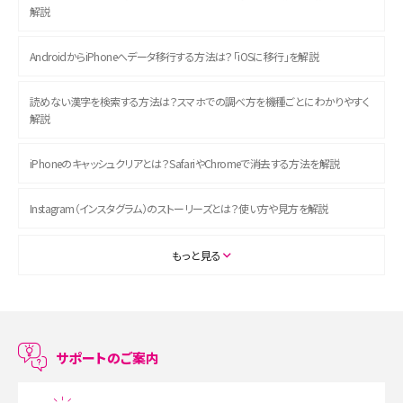
解説
AndroidからiPhoneへデータ移行する方法は？「iOSに移行」を解説
読めない漢字を検索する方法は？スマホでの調べ方を機種ごとにわかりやすく
解説
iPhoneのキャッシュクリアとは？SafariやChromeで消去する方法を解説
Instagram（インスタグラム）のストーリーズとは？使い方や見方を解説
ASMRとは？初心者向けの代表ジャンルや楽しみ方を解説
もっと見る
スマホのアラーム設定方法を解説！鳴らない原因と対処法、便利機能も紹介
LINEで友だちを削除する方法は？方法ごとの影響や復活・復元する方法も解説
サポートのご案内
プリペイドSIMとは？種類やメリット・デメリット、利用までの流れを解説