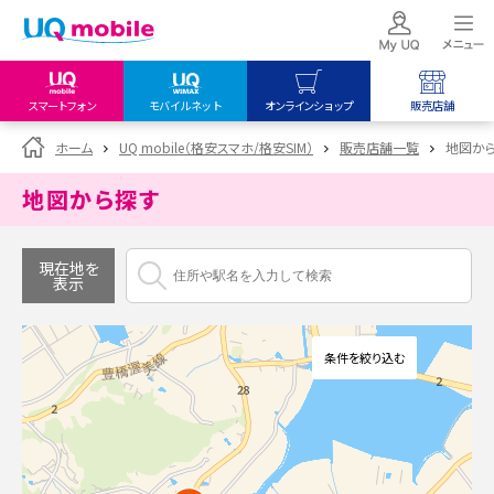
スマートフォン
モバイルネット
オンラインショップ
販売店舗
my UQ WiMAX
UQ mobile
UQ mobile
ホーム
UQ mobile（格安スマホ/格安SIM）
販売店舗一覧
地図か
UQ WiMAX ご契約の方
オンラインショップ
販売店舗
地図から探す
My UQ mobile
UQ WiMAX
UQ WiMAX
UQ mobile ご契約の方
オンラインショップ
販売店舗
現在地を
表示
UQ mobile
データチャージサイト
条件を絞り込む