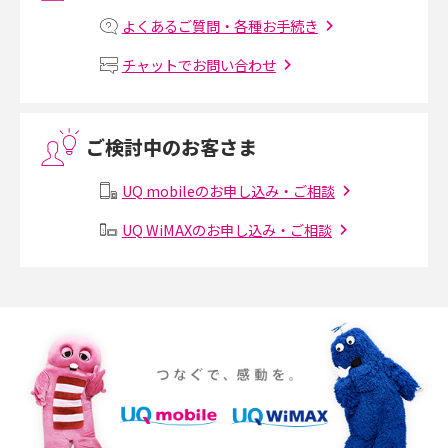
よくあるご質問・各種お手続き
MNOとは？MVNOやMVNEとの違いやメリット・デメリットを解説
チャットでお問い合わせ
VPN接続とは？仕組みや必要性、メリット・デメリット、接続方法を解説
ご検討中のお客さま
Threads（スレッズ）とは？主な機能や登録方法、投稿の仕方を解説
UQ mobileのお申し込み・ご相談
Instagram（インスタグラム）でスクショするとバレる？バレるケースや撮
り方も解説
UQ WiMAXのお申し込み・ご相談
SMSとは？料金やできること、注意点や届かない時の対処法を解説
Discord（ディスコード）とは？使い方や用語の意味、便利な機能を解説
iPhone 16eとiPhone SE（第3世代）の違いは？サイズやスペックを比較し
て解説
iPhone 16eとiPhone 14を徹底比較！スペック・機能の違いをわかりやすく