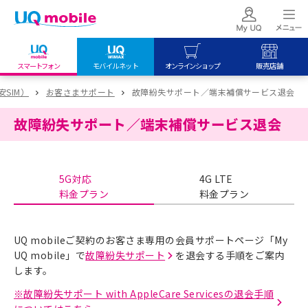
スマートフォン
モバイルネット
オンラインショップ
販売店舗
my UQ WiMAX
UQ mobile
UQ mobile
安SIM）
お客さまサポート
故障紛失サポート／端末補償サービス退会
UQ WiMAX ご契約の方
オンラインショップ
販売店舗
故障紛失サポート／端末補償サービス退会
My UQ mobile
UQ WiMAX
UQ WiMAX
UQ mobile ご契約の方
オンラインショップ
販売店舗
5G対応
4G LTE
UQ mobile
料金プラン
料金プラン
データチャージサイト
UQ mobileご契約のお客さま専用の会員サポートページ「My
UQ mobile」で
故障紛失サポート
を退会する手順をご案内
します。
※
故障紛失サポート with AppleCare Servicesの退会手順