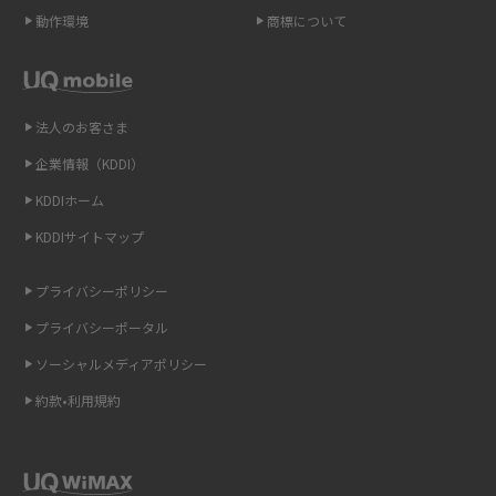
動作環境
商標について
スマホや携帯端末の通信速度制限とは？回避のコツや解除のタイミング・
方法を解説
LINEの引き継ぎ方法は？対象データや事前準備・条件・注意点などを解説
法人のお客さま
企業情報（KDDI）
LINEの通知がこない時の原因と対処法9選！設定の確認手順も解説
KDDIホーム
非通知設定とは？184で電話をかける方法やiPhone・Androidの設定を解説
KDDIサイトマップ
iCloudの使用容量を減らす9つの方法！使用状況の確認手順も紹介
プライバシーポリシー
プライバシーポータル
スマホのウィジェットとは？iPhone・Androidの設定方法やおススメを紹
介
ソーシャルメディアポリシー
約款•利用規約
リプライ機能とは？LINE、X（旧Twitter）、Instagram、TikTokで送る方法
を解説
インスタのDMの送り方は？便利機能の使い方や注意点をわかりやすく解説