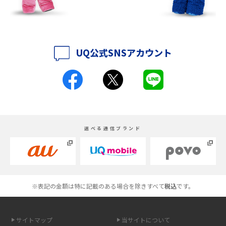
紹介
iPhone 16シリーズのモデルを比較！価格・サイズ・カメラ性能の違いを徹
底解説
UQ公式SNSアカウント
iPhone 16とiPhone 15の違いは？カメラ・スペック・機能を徹底比較
iPhoneの機種変更のやり方は？事前準備・手順やデータ移行方法をわかり
やすく解説
スマホが高い理由は？購入費用を抑える方法や端末を選ぶ時の注意点を解
選べる通信ブランド
説！
Androidスマホとは？特徴やメリット・デメリット、おススメ機種を紹介
高校生にスマホ制限は必要？所持率やメリット・デメリットを詳しく紹介
※表記の金額は特に記載のある場合を除きすべて
税込
です。
スマホのネット通信速度が遅い原因は？すぐできる対処法や見直すポイン
トを解説
サイトマップ
当サイトについて