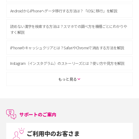
AndroidからiPhoneへデータ移行する方法は？「iOSに移行」を解説
読めない漢字を検索する方法は？スマホでの調べ方を機種ごとにわかりや
すく解説
iPhoneのキャッシュクリアとは？SafariやChromeで消去する方法を解説
Instagram（インスタグラム）のストーリーズとは？使い方や見方を解説
ASMRとは？初心者向けの代表ジャンルや楽しみ方を解説
もっと見る
スマホのアラーム設定方法を解説！鳴らない原因と対処法、便利機能も紹
介
サポートのご案内
LINEで友だちを削除する方法は？方法ごとの影響や復活・復元する方法も
解説
ご利用中のお客さま
プリペイドSIMとは？種類やメリット・デメリット、利用までの流れを解説