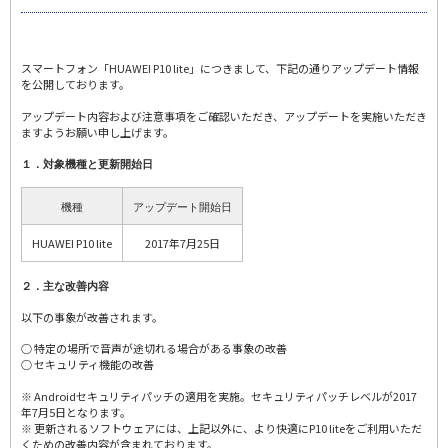
スマートフォン「HUAWEI P10 lite」につきまして、下記の通りアップデート情報
を公開しております。
アップデート内容および注意事項をご確認いただき、アップデートを実施いただき
ますようお願い申し上げます。
１．対象機種と更新開始日
機種
アップデート開始日
HUAWEI P10 lite
2017年7月25日
２．主な改善内容
以下の事象が改善されます。
○ 特定の場所で音声が途切れる場合がある事象の改善
○ セキュリティ機能の改善
※ Androidセキュリティパッチの適用を実施。セキュリティパッチレベルが2017
年7月5日となります。
※ 更新されるソフトウェアには、上記以外に、より快適にP10 liteをご利用いただ
くための改善内容が含まれております。