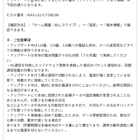
下記の通りとなります。
ビルド番号：WAS-LX2JC719B180
【確認方法】：「ホーム画面（右にスワイプ）」→「設定」→「端末情報」で確
認できます。
６．ご注意事項
・アップデート中は110番、119番、118番への電話も含め、メール送受信などすべ
ての機能は操作できません。
・アップデートは本体の電池残量が十分な状態（フル充電）で実施してくださ
い。
・4G通信を利用したソフトウェア更新を実施した場合のパケット通信料は、月間
通信容量の対象となります。
・アップデートを行う際は通信が切断されないよう、電波が強く安定している状
態で、移動せずに実施してください。
・アップデート中は、絶対に本体の電源をOFFにしないでください。故障の原因と
なる場合があります。
・アップデートにて本体に登録された各種データや設定情報が変更されることは
ありませんが、お客さまの端末の状況
などによりデータが失われる可能性がありますので、大切なデータは必ずバックア
ップを取ってから実施してください。
・アップデート実施後に初めて起動したときは、データ更新処理のため、数分か
ら数十分間、動作が遅くなる場合が
あります（所要時間は本端末内のデータ量により異なります。通常の動作速度に戻
るまでは電源を切らないでください）。