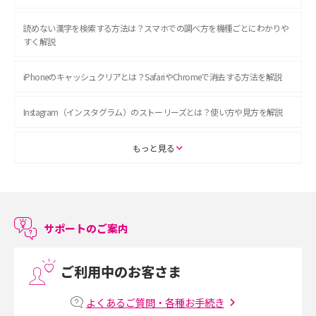
読めない漢字を検索する方法は？スマホでの調べ方を機種ごとにわかりや
すく解説
iPhoneのキャッシュクリアとは？SafariやChromeで消去する方法を解説
Instagram（インスタグラム）のストーリーズとは？使い方や見方を解説
ASMRとは？初心者向けの代表ジャンルや楽しみ方を解説
もっと見る
スマホのアラーム設定方法を解説！鳴らない原因と対処法、便利機能も紹
介
サポートのご案内
LINEで友だちを削除する方法は？方法ごとの影響や復活・復元する方法も
解説
ご利用中のお客さま
プリペイドSIMとは？種類やメリット・デメリット、利用までの流れを解説
よくあるご質問・各種お手続き
MNOとは？MVNOやMVNEとの違いやメリット・デメリットを解説