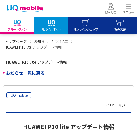
スマートフォン
モバイルネット
オンラインショップ
販売店舗
my UQ WiMAX
UQ mobile
UQ mobile
トップページ
お知らせ
2017年
HUAWEI P10 lite アップデート情報
UQ WiMAX ご契約の方
オンラインショップ
販売店舗
My UQ mobile
UQ WiMAX
UQ WiMAX
HUAWEI P10 lite アップデート情報
UQ mobile ご契約の方
オンラインショップ
販売店舗
お知らせ一覧に戻る
UQ mobile
データチャージサイト
UQ mobile
2017年07月25日
HUAWEI P10 lite アップデート情報