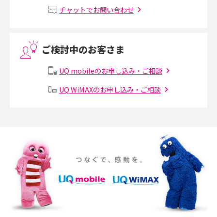
チャットでお問い合わせ
VPN接続とは？仕組みや必要性、メリット・デメリット、接続方法を解説
ご検討中のお客さま
Threads（スレッズ）とは？主な機能や登録方法、投稿の仕方を解説
UQ mobileのお申し込み・ご相談
Instagram（インスタグラム）でスクショするとバレる？バレるケースや撮
り方も解説
UQ WiMAXのお申し込み・ご相談
SMSとは？料金やできること、注意点や届かない時の対処法を解説
Discord（ディスコード）とは？使い方や用語の意味、便利な機能を解説
iPhone 16eとiPhone SE（第3世代）の違いは？サイズやスペックを比較し
て解説
iPhone 16eとiPhone 14を徹底比較！スペック・機能の違いをわかりやすく
紹介