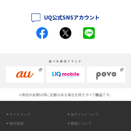
iPhone 16シリーズのモデルを比較！価格・サイズ・カメラ性能の違いを徹
底解説
UQ公式SNSアカウント
iPhone 16とiPhone 15の違いは？カメラ・スペック・機能を徹底比較
iPhoneの機種変更のやり方は？事前準備・手順やデータ移行方法をわかり
やすく解説
スマホが高い理由は？購入費用を抑える方法や端末を選ぶ時の注意点を解
選べる通信ブランド
説！
Androidスマホとは？特徴やメリット・デメリット、おススメ機種を紹介
高校生にスマホ制限は必要？所持率やメリット・デメリットを詳しく紹介
※表記の金額は特に記載のある場合を除きすべて
税込
です。
スマホのネット通信速度が遅い原因は？すぐできる対処法や見直すポイン
トを解説
サイトマップ
当サイトについて
動作環境
商標について
スマホや携帯端末の通信速度制限とは？回避のコツや解除のタイミング・