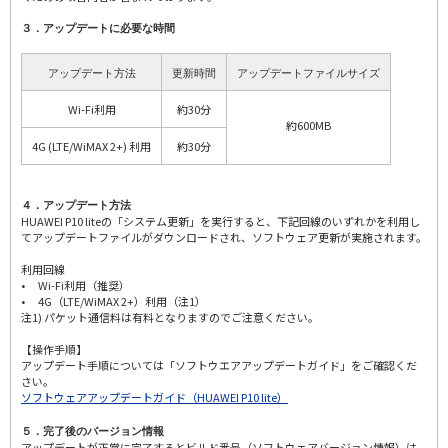
３．アップデートに必要な時間
アップデート方法
更新時間
アップデートファイルサイズ
Wi-Fi利用
約30分
約600MB
4G (LTE/WiMAX 2+) 利用
約30分
４．アップデート方法
HUAWEI P10 liteの「システム更新」を実行すると、下記回線のいずれかを利用し
てアップデートファイルがダウンロードされ、ソフトウェア更新が実施されます。
利用回線
• Wi-Fi利用（推奨）
• 4G（LTE/WiMAX 2+）利用（注1）
注1) パケット通信料は有料となりますのでご注意ください。
【操作手順】
アップデート手順については「ソフトウエアアップデートガイド」をご確認くだ
さい。
ソフトウェアアップデートガイド（HUAWEI P10 lite）
５．完了後のバージョン情報
アップデートが正常に完了するとビルド番号（ソフトウェアバージョン情報）は