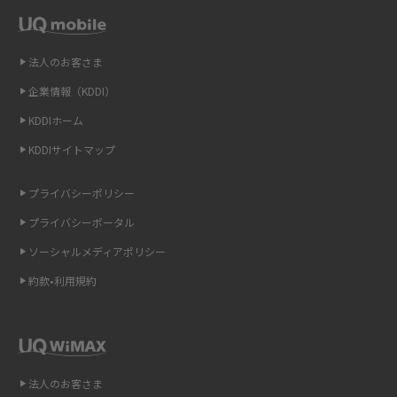
方法を解説
LINEの引き継ぎ方法は？対象データや事前準備・条件・注意点などを解説
法人のお客さま
企業情報（KDDI）
LINEの通知がこない時の原因と対処法9選！設定の確認手順も解説
KDDIホーム
非通知設定とは？184で電話をかける方法やiPhone・Androidの設定を解説
KDDIサイトマップ
iCloudの使用容量を減らす9つの方法！使用状況の確認手順も紹介
プライバシーポリシー
プライバシーポータル
スマホのウィジェットとは？iPhone・Androidの設定方法やおススメを紹
介
ソーシャルメディアポリシー
約款•利用規約
リプライ機能とは？LINE、X（旧Twitter）、Instagram、TikTokで送る方法
を解説
インスタのDMの送り方は？便利機能の使い方や注意点をわかりやすく解説
法人のお客さま
Bluetooth®とは？Wi-Fiとの違いやスマホ・PCとの接続方法を解説