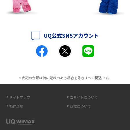
持ち運びできるポケット型Wi-Fiのおススメの選び方は？メリット・デメリ
ットも紹介
ポケット型Wi-Fiはクレカなしでも利用できる？口座振替の方法や注意点も
解説
UQ公式SNSアカウント
ポケット型Wi-Fiとは？通信の仕組みやメリット・デメリットを解説
工事不要！置くだけWi-Fiの特徴は？メリット・デメリットや選び方を解説
ポケット型Wi-Fiを月額なしで利用できるのはなぜ？メリット・デメリット
も紹介
※表記の金額は特に記載のある場合を除きすべて
税込
です。
無制限で利用できるポケット型Wi-Fiは？選び方や通信費を抑える方法も紹
介
サイトマップ
当サイトについて
動作環境
商標について
ポケット型Wi-Fi（モバイルWi-Fi）とは？おススメする方の特徴や選び方を
解説
即日受け取りできるポケット型Wi-Fiはある？すぐに使うための方法や注意