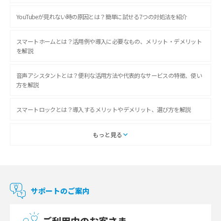
YouTubeが見れない時の原因とは？簡単に試せる7つの対処法を紹介
スマートホームとは？活用例や導入に必要なもの、メリット・デメリット
を解説
音声アシスタントとは？便利な活用方法や代表的なサービスの特徴、使い
方を解説
スマートロックとは？導入するメリットやデメリット、選び方を解説
スマートテレビとは？特徴や選び方、使い方をわかりやすく解説
もっと見る
Chromecast（クロームキャスト）とは？接続方法や基本的な使い方を解説
マンションで使えるWi-Fiは？種類ごとの特徴や選び方を紹介
サポートのご案内
光回線の速度の目安は？測定方法や遅い時の対策方法も紹介