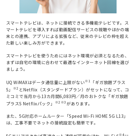
スマートテレビは、ネットに接続できる多機能テレビです。ス
マートテレビを導入すれば動画配信サービスの視聴やほかの端
末との連携、アプリによる拡張など、従来のテレビの枠を超え
た新しい楽しみ方ができます。
スマートテレビを使うためにはネット環境が必須となるため、
まずは自宅の環境に合わせて最適なインターネット回線を選び
ましょう。
※1
UQ WiMAXはデータ通信量に上限がない
「ギガ放題プラス
※2
S」
とNetflix（スタンダードプラン）がセットになって、コ
ミコミで当月から13カ月間6,083円／月のおトクな「ギガ放題
※2
※3
プラスS Netflixパック」
があります。
また、5G対応ホームルーター「Speed Wi-Fi HOME 5G L13」
は、工事不要でネットの接続設定も簡単です。
※4