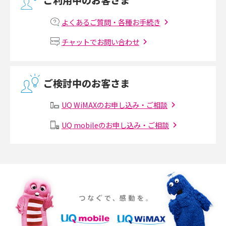
ご利用中のお客さま
マンションで光回線の利用を始める手順は？設備状況の確認方法も解説
よくあるご質問・各種お手続き
Wi-Fiルーターの設定方法をわかりやすく解説！事前に準備すべきものも紹
チャットでお問い合わせ
介
無線LANとは？メリット・デメリットや接続方法を解説
ご検討中のお客さま
有線LANとは？無線LANとの違いやメリット・デメリットを解説
UQ WiMAXのお申し込み・ご相談
メッシュWi-Fiとは？仕組みやメリット・デメリット、中継機との違いを解
UQ mobileのお申し込み・ご相談
説
ポケット型Wi-Fiの使い方は？基本的な手順やつながらない時の対処法を紹
介
ポケット型Wi-Fiをレンタルするメリットとは？選び方や向いている方の特
徴も紹介