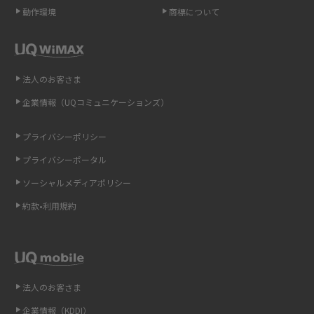
動作環境
商標について
ポケット型Wi-Fi（モバイルWi-Fi）とは？おススメする方の特徴や選び方を
解説
即日受け取りできるポケット型Wi-Fiはある？すぐに使うための方法や注意
法人のお客さま
点も解説
企業情報（UQコミュニケーションズ）
ONU（光回線終端装置）とは？モデム・ルーター・ホームゲートウェイと
の違いを解説
プライバシーポリシー
プライバシーポータル
ギガバイト（GB）とは？1GBの目安やギガが足りない時の対処法を紹介
ソーシャルメディアポリシー
Wi-Fi 6とは？Wi-Fi 5との違いやメリットと注意点、規格の種類も解説
約款•利用規約
テザリングはWi-Fiとどう違う？接続方法や注意点を解説！
Wi-Fiを自宅に設置する方法は？必要なことやポイントも紹介
法人のお客さま
光ファイバーとは？仕組みやメリット・デメリットを初心者向けにわかり
企業情報（KDDI）