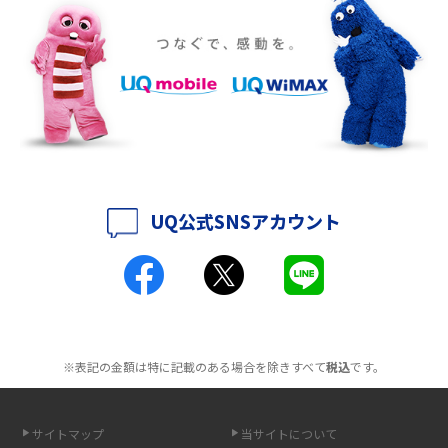
ポケット型Wi-Fiをレンタルするメリットとは？選び方や向いている方の特
徴も紹介
持ち運びできるポケット型Wi-Fiのおススメの選び方は？メリット・デメリ
ットも紹介
ポケット型Wi-Fiはクレカなしでも利用できる？口座振替の方法や注意点も
解説
UQ公式SNSアカウント
ポケット型Wi-Fiとは？通信の仕組みやメリット・デメリットを解説
工事不要！置くだけWi-Fiの特徴は？メリット・デメリットや選び方を解説
ポケット型Wi-Fiを月額なしで利用できるのはなぜ？メリット・デメリット
も紹介
※表記の金額は特に記載のある場合を除きすべて
税込
です。
無制限で利用できるポケット型Wi-Fiは？選び方や通信費を抑える方法も紹
介
サイトマップ
当サイトについて