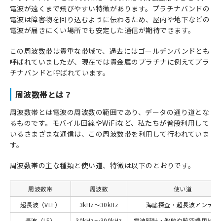
電波が遠くまで飛びやすい特徴があります。プラチナバンドの
電波は障害物を回り込むように伝わるため、屋内や地下などの
電波が届きにくい場所でも安定した通信が期待できます。
この周波数帯は貴重な帯域で、過去にはゴールデンバンドとも
呼ばれていましたが、現在では貴金属のプラチナに例えてプラ
チナバンドと呼ばれています。
周波数帯とは？
周波数帯とは電波の周波数の範囲であり、データの通り道とな
るものです。モバイル回線やWiFiなど、私たちが普段利用して
いるさまざまな通信は、この周波数帯を利用して行われていま
す。
周波数帯の主な種類と使い道、特徴は以下のとおりです。
周波数帯
周波数
使い道
超長波（VLF）
3kHz〜30kHz
海底探査・超長波アンテナ
長波（LF）
30kHz〜300kHz
電波時計・船舶や航空機用ビー