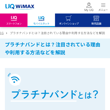
スマートフォン
モバイルネット
オンラインショップ
販売店舗
my UQ WiMAX
UQ mobile
UQ mobile
5G
プラチナバンドとは？注目されている理由や利用する方法などを解説
UQ WiMAX ご契約の方
オンラインショップ
販売店舗
プラチナバンドとは？注目されている理由
My UQ mobile
UQ WiMAX
UQ WiMAX
や利用する方法などを解説
UQ mobile ご契約の方
オンラインショップ
販売店舗
UQ mobile
データチャージサイト