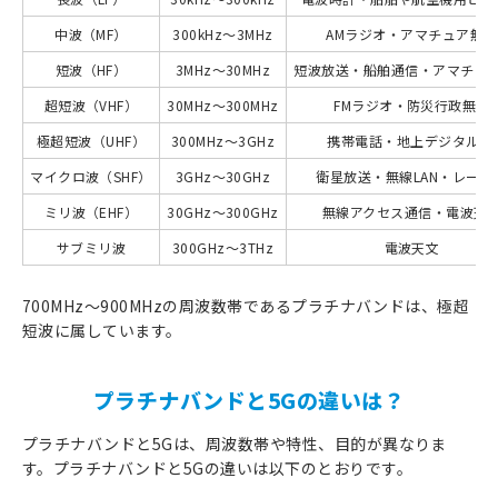
中波（MF）
300kHz〜3MHz
AMラジオ・アマチュア無線
短波（HF）
3MHz〜30MHz
短波放送・船舶通信・アマチュ
超短波（VHF）
30MHz〜300MHz
FMラジオ・防災行政無線
極超短波（UHF）
300MHz〜3GHz
携帯電話・地上デジタルTV
マイクロ波（SHF）
3GHz〜30GHz
衛星放送・無線LAN・レーダ
ミリ波（EHF）
30GHz〜300GHz
無線アクセス通信・電波天
サブミリ波
300GHz〜3THz
電波天文
700MHz～900MHzの周波数帯であるプラチナバンドは、極超
短波に属しています。
プラチナバンドと5Gの違いは？
プラチナバンドと5Gは、周波数帯や特性、目的が異なりま
す。プラチナバンドと5Gの違いは以下のとおりです。