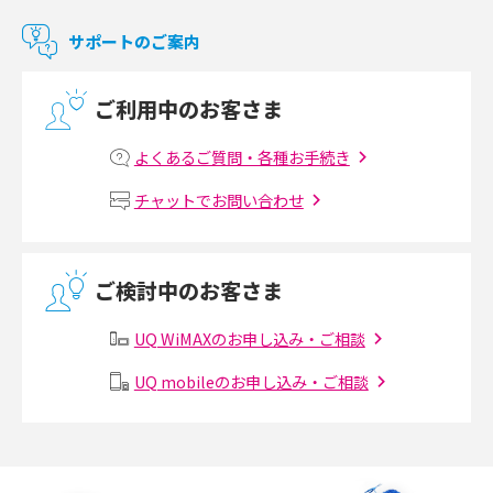
マンションで使えるWi-Fiは？種類ごとの特徴や選び方を紹介
サポートのご案内
光回線の速度の目安は？測定方法や遅い時の対策方法も紹介
ご利用中のお客さま
マンションで光回線の利用を始める手順は？設備状況の確認方法も解説
よくあるご質問・各種お手続き
Wi-Fiルーターの設定方法をわかりやすく解説！事前に準備すべきものも紹
チャットでお問い合わせ
介
無線LANとは？メリット・デメリットや接続方法を解説
ご検討中のお客さま
有線LANとは？無線LANとの違いやメリット・デメリットを解説
UQ WiMAXのお申し込み・ご相談
メッシュWi-Fiとは？仕組みやメリット・デメリット、中継機との違いを解
UQ mobileのお申し込み・ご相談
説
ポケット型Wi-Fiの使い方は？基本的な手順やつながらない時の対処法を紹
介