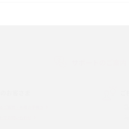
較して解説
ク・機能の違いをわかりやすく紹介
15の違いは？カメラ・スペ
iPhoneの機種変更のやり方は？事前準備・手
順やデータ移行方法をわかりやすく解説
徴やメリット・デメリ
高校生にスマホ制限は必要？所持率やメリッ
ト・デメリットを詳しく紹介
サポートのご案内
度制限とは？回避の
LINEの引き継ぎ方法は？対象データや事前準
方法を解説
備・条件・注意点などを解説
中のお客さま
ご
電話をかける方法や
iCloudの使用容量を減らす9つの方法！使用状
を解説
況の確認手順も紹介
るご質問・各種お手続き
（旧Twitter）、
インスタのDMの送り方は？便利機能の使い方
トでお問い合わせ
送る方法を解説
や注意点をわかりやすく解説