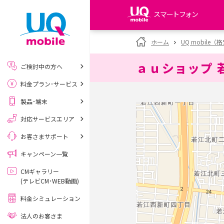
スマートフォン
my UQ WiMAX
ホーム
UQ mobile
UQ WiMAX ご契約の方
ａｕショップ 
ご検討中の方へ
My UQ mobile
料金プラン･サービス
UQ mobile ご契約の方
製品･端末
UQ mobile
データチャージサイト
対応サービスエリア
お客さまサポート
キャンペーン一覧
CMギャラリー
(テレビCM･WEB動画)
料金シミュレーション
法人のお客さま