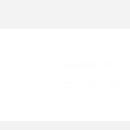
「iPhoneを探す」の使い方と設定方法を紹
る方法は？相手に知ら
介！ブラウザやアプリから探す方法を詳しく
紹介
説
設定・変更方法を解
着信拒否とは？設定方法やブロックした番号
も紹介
確認方法を解説
UQ公式SNSアカウ
ップ設定方法や空き容量
ASMRとは？意味や動画の種類、楽しみ方を紹
介
介
の特典は？料金プランやメ
スマホの位置情報機能とは？有効にした場合
法を解説
メリットや注意点などを解説
ク方法・解除に向け
インスタグラムとは？登録や投稿の方法、基
機能をわかりやすく解説