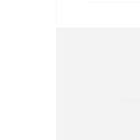
は？サイズやスペックを比
iPhone 16とiPhone 
ック・機能を徹底比較
Androidスマホとは？特
ット、おススメ機種を紹介
スマホや携帯端末の通信速
コツや解除のタイミング・
ご利用
非通知設定とは？184で
iPhone・Androidの設定
よくあ
リプライ機能とは？LINE、X
チャッ
Instagram、TikTokで