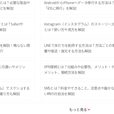
とは？必要な理由や
AndroidからiPhoneへデータ移行する方法は
どを解説
「iOSに移行」を解説
は？Safariや
Instagram（インスタグラム）のストーリー
解説
とは？使い方や見方を解説
を解説！鳴らない原
LINEで友だちを削除する方法は？方法ごとの
介
響や復活・復元する方法も解説
Eとの違いやメリッ
VPN接続とは？仕組みや必要性、メリット・
メリット、接続方法を解説
グラム）でスクショする
SMSとは？料金やできること、注意点や届か
撮り方も解説
い時の対処法を解説
SE（第3世代）の違い
iPhone 16eとiPhone 14を徹底比較！スペッ
もっと見る