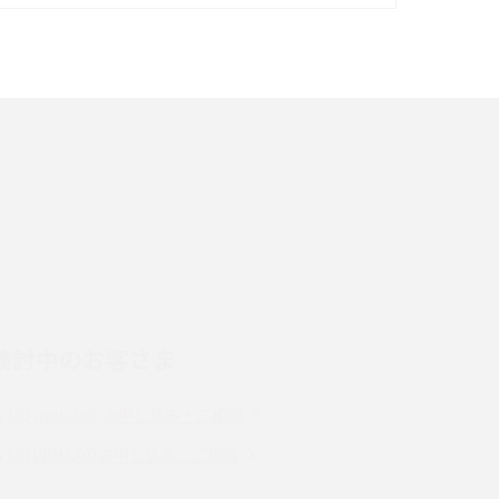
イズ・カメラ性能の違いを徹底解説
スマホが高い理由は？購入費用を抑える方法や
端末を選ぶ時の注意点を解説！
スマホのネット通信速度が遅い原因は？すぐで
きる対処法や見直すポイントを解説
LINEの通知がこない時の原因と対処法9選！設
定の確認手順も解説
検討中のお客さま
スマホのウィジェットとは？iPhone・Android
の設定方法やおススメを紹介
UQ mobileのお申し込み・ご相談
Bluetooth®とは？Wi-Fiとの違いやスマホ・PC
UQ WiMAXのお申し込み・ご相談
との接続方法を解説