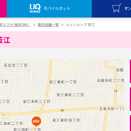
モバイルネット
オ
UQ mo
（格安スマホ/格安SIM）
販売店舗一覧
ａｕショップ 若江
オンライ
若江
UQ Wi
オンライ