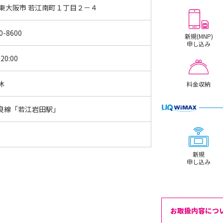
 東大阪市 若江南町１丁目２－４
0-8600
新規(MNP)
申し込み
20:00
休
料金収納
良線「若江岩田駅」
新規
申し込み
お取扱内容につ