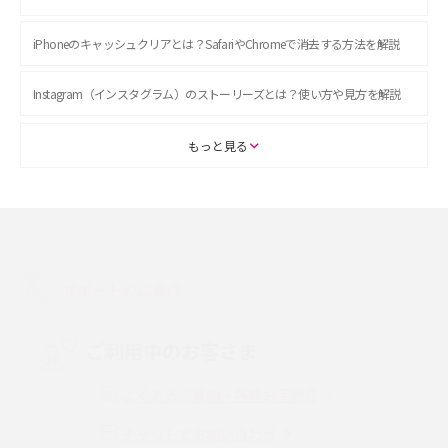
iPhoneのキャッシュクリアとは？SafariやChromeで消去する方法を解説
Instagram（インスタグラム）のストーリーズとは？使い方や見方を解説
ASMRとは？初心者向けの代表ジャンルや楽しみ方を解説
もっと見る
スマホのアラーム設定方法を解説！鳴らない原因と対処法、便利機能も紹
介
LINEで友だちを削除する方法は？方法ごとの影響や復活・復元する方法も
解説
サポートのご案内
プリペイドSIMとは？種類やメリット・デメリット、利用までの流れを解説
ご利用中のお客さま
MNOとは？MVNOやMVNEとの違いやメリット・デメリットを解説
よくあるご質問・各種お手続き
チャットでお問い合わせ
VPN接続とは？仕組みや必要性、メリット・デメリット、接続方法を解説