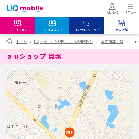
スマートフォン
モバイルネット
オンラインショップ
販売店舗
my UQ WiMAX
UQ mobile
UQ mobile
ホーム
UQ mobile（格安スマホ/格安SIM）
販売店舗一覧
ａｕ
UQ WiMAX ご契約の方
オンラインショップ
販売店舗
ａｕショップ 貝塚
My UQ mobile
UQ WiMAX
UQ WiMAX
UQ mobile ご契約の方
オンラインショップ
販売店舗
UQ mobile
データチャージサイト