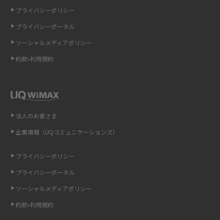
プライバシーポリシー
LINEの通知がこない時の原因と対処法9選！設定の確認手順も解説
プライバシーポータル
ソーシャルメディアポリシー
非通知設定とは？184で電話をかける方法やiPhone・Androidの設定を解説
約款•利用規約
iCloudの使用容量を減らす9つの方法！使用状況の確認手順も紹介
スマホのウィジェットとは？iPhone・Androidの設定方法やおススメを紹
介
法人のお客さま
リプライ機能とは？LINE、X（旧Twitter）、Instagram、TikTokで送る方法
企業情報（UQコミュニケーションズ）
を解説
プライバシーポリシー
インスタのDMの送り方は？便利機能の使い方や注意点をわかりやすく解説
プライバシーポータル
Bluetooth®とは？Wi-Fiとの違いやスマホ・PCとの接続方法を解説
ソーシャルメディアポリシー
約款•利用規約
LINEで送信取り消しをする方法は？相手に知られるのか、削除との違いも
紹介