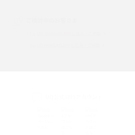
Threads（スレッズ）とは？主な機能や登録方法、投稿の仕方を解説
ご検討中のお客さま
Instagram（インスタグラム）でスクショするとバレる？バレるケースや撮
り方も解説
UQ mobileのお申し込み・ご相談
UQ WiMAXのお申し込み・ご相談
SMSとは？料金やできること、注意点や届かない時の対処法を解説
Discord（ディスコード）とは？使い方や用語の意味、便利な機能を解説
iPhone 16eとiPhone SE（第3世代）の違いは？サイズやスペックを比較し
て解説
UQ公式SNSアカウント
iPhone 16eとiPhone 14を徹底比較！スペック・機能の違いをわかりやすく
紹介
iPhone 16シリーズのモデルを比較！価格・サイズ・カメラ性能の違いを徹
底解説