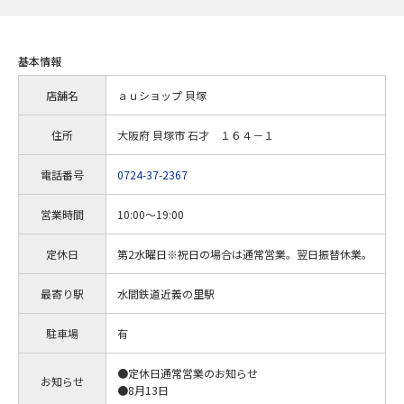
基本情報
店舗名
ａｕショップ 貝塚
住所
大阪府 貝塚市 石才 １６４－１
電話番号
0724-37-2367
営業時間
10:00～19:00
定休日
第2水曜日※祝日の場合は通常営業。翌日振替休業。
最寄り駅
水間鉄道近義の里駅
駐車場
有
●定休日通常営業のお知らせ
お知らせ
●8月13日