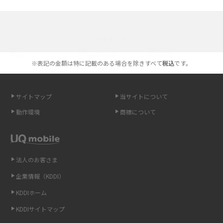
iPhone 16とiPhone 15の違いは？カメラ・スペック・機能を徹底比較
iPhoneの機種変更のやり方は？事前準備・手順やデータ移行方法をわかり
選べる通信ブランド
やすく解説
※表記の金額は特に記載のある場合を除きすべて
税込
です。
スマホが高い理由は？購入費用を抑える方法や端末を選ぶ時の注意点を解
説！
サイトマップ
当サイトについて
Androidスマホとは？特徴やメリット・デメリット、おススメ機種を紹介
動作環境
商標について
高校生にスマホ制限は必要？所持率やメリット・デメリットを詳しく紹介
スマホのネット通信速度が遅い原因は？すぐできる対処法や見直すポイン
トを解説
法人のお客さま
企業情報（KDDI）
スマホや携帯端末の通信速度制限とは？回避のコツや解除のタイミング・
KDDIホーム
方法を解説
KDDIサイトマップ
LINEの引き継ぎ方法は？対象データや事前準備・条件・注意点などを解説