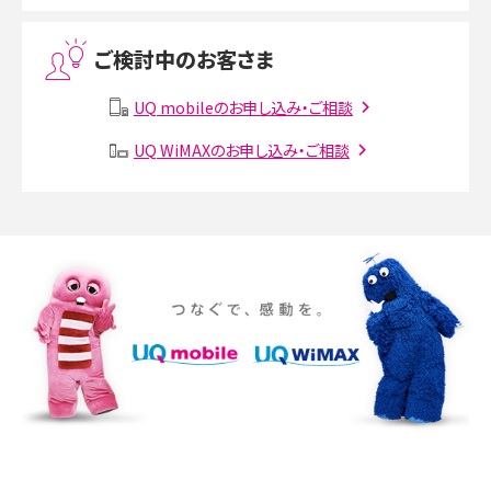
Threads（スレッズ）とは？主な機能や登録方法、投稿の仕方を解説
ご検討中のお客さま
Instagram（インスタグラム）でスクショするとバレる？バレるケースや撮り方も解
説
UQ mobileのお申し込み・ご相談
SMSとは？料金やできること、注意点や届かない時の対処法を解説
UQ WiMAXのお申し込み・ご相談
Discord（ディスコード）とは？使い方や用語の意味、便利な機能を解説
iPhone 16eとiPhone SE（第3世代）の違いは？サイズやスペックを比較して解説
iPhone 16eとiPhone 14を徹底比較！スペック・機能の違いをわかりやすく紹介
iPhone 16シリーズのモデルを比較！価格・サイズ・カメラ性能の違いを徹底解説
iPhone 16とiPhone 15の違いは？カメラ・スペック・機能を徹底比較
iPhoneの機種変更のやり方は？事前準備・手順やデータ移行方法をわかりやす