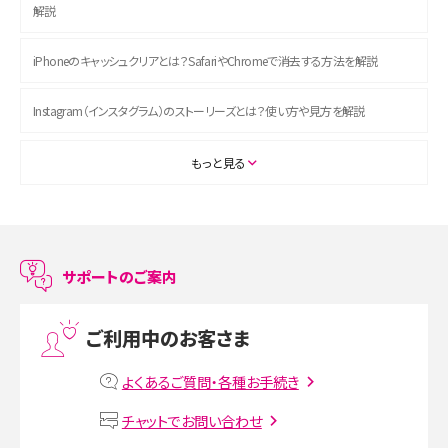
解説
iPhoneのキャッシュクリアとは？SafariやChromeで消去する方法を解説
Instagram（インスタグラム）のストーリーズとは？使い方や見方を解説
ASMRとは？初心者向けの代表ジャンルや楽しみ方を解説
もっと見る
スマホのアラーム設定方法を解説！鳴らない原因と対処法、便利機能も紹介
LINEで友だちを削除する方法は？方法ごとの影響や復活・復元する方法も解説
サポートのご案内
プリペイドSIMとは？種類やメリット・デメリット、利用までの流れを解説
ご利用中のお客さま
MNOとは？MVNOやMVNEとの違いやメリット・デメリットを解説
よくあるご質問・各種お手続き
VPN接続とは？仕組みや必要性、メリット・デメリット、接続方法を解説
チャットでお問い合わせ