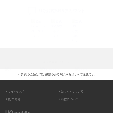
く解説
UQ公式SNSアカウント
スマホが高い理由は？購入費用を抑える方法や端末を選ぶ時の注意点を解説！
Androidスマホとは？特徴やメリット・デメリット、おススメ機種を紹介
高校生にスマホ制限は必要？所持率やメリット・デメリットを詳しく紹介
スマホのネット通信速度が遅い原因は？すぐできる対処法や見直すポイントを解
説
選べる通信ブランド
スマホや携帯端末の通信速度制限とは？回避のコツや解除のタイミング・方法
を解説
※表記の金額は特に記載のある場合を除きすべて
税込
です。
LINEの引き継ぎ方法は？対象データや事前準備・条件・注意点などを解説
サイトマップ
当サイトについて
LINEの通知がこない時の原因と対処法9選！設定の確認手順も解説
動作環境
商標について
非通知設定とは？184で電話をかける方法やiPhone・Androidの設定を解説