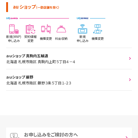
au ショップ
（一部店舗を除く）
新規(MNP)
契約情報
新規
機種変更
料金収納
機種変更
申し込み
変更
申し込み
ａｕショップ 真駒内五輪通
北海道 札幌市南区 真駒内上町５丁目４－４
ａｕショップ 藤野
北海道 札幌市南区 藤野３条５丁目１-２３
お申し込みをご検討の方へ