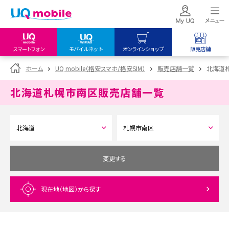
スマートフォン
モバイルネット
オンラインショップ
販売店舗
my UQ WiMAX
UQ mobile
UQ mobile
ホーム
UQ mobile（格安スマホ/格安SIM）
販売店舗一覧
北海道
UQ WiMAX ご契約の方
オンラインショップ
販売店舗
北海道札幌市南区
販売店舗一覧
My UQ mobile
UQ WiMAX
UQ WiMAX
UQ mobile ご契約の方
オンラインショップ
販売店舗
UQ mobile
データチャージサイト
変更する
現在地（地図）
から探す