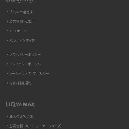
法人のお客さま
iCloudの使用容量を減らす9つの方法！使用状況の確認手順も紹介
企業情報（KDDI）
スマホのウィジェットとは？iPhone・Androidの設定方法やおススメを紹介
KDDIホーム
KDDIサイトマップ
リプライ機能とは？LINE、X（旧Twitter）、Instagram、TikTokで送る方法を解説
プライバシーポリシー
インスタのDMの送り方は？便利機能の使い方や注意点をわかりやすく解説
プライバシーポータル
Bluetooth®とは？Wi-Fiとの違いやスマホ・PCとの接続方法を解説
ソーシャルメディアポリシー
約款•利用規約
LINEで送信取り消しをする方法は？相手に知られるのか、削除との違いも紹介
「iPhoneを探す」の使い方と設定方法を紹介！ブラウザやアプリから探す方法を
詳しく解説
法人のお客さま
Wi-Fiを快適に使うための速度はどれくらい？用途別の目安・回線ごとの平均を
紹介
企業情報（UQコミュニケーションズ）