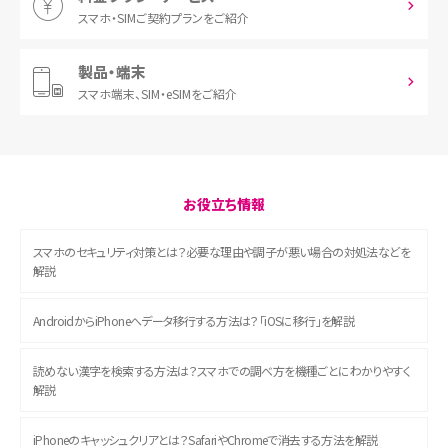
スマホ・SIM
ご契約プランをご紹介
製品・端末
スマホ端末、
SIM・eSIMをご紹介
お役立ち情報
スマホのセキュリティ対策とは？必要な理由や調子が悪い場合の対処法などを
解説
AndroidからiPhoneへデータ移行する方法は？「iOSに移行」を解説
読めない漢字を検索する方法は？スマホでの調べ方を機種ごとにわかりやすく
解説
iPhoneのキャッシュクリアとは？SafariやChromeで消去する方法を解説