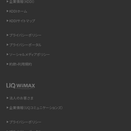
企業情報（KDDI）
スマホのウィジェットとは？iPhone・Androidの設定方法やおススメを紹介
KDDIホーム
KDDIサイトマップ
リプライ機能とは？LINE、X（旧Twitter）、Instagram、TikTokで送る方法を解説
プライバシーポリシー
インスタのDMの送り方は？便利機能の使い方や注意点をわかりやすく解説
プライバシーポータル
Bluetooth®とは？Wi-Fiとの違いやスマホ・PCとの接続方法を解説
ソーシャルメディアポリシー
約款•利用規約
LINEで送信取り消しをする方法は？相手に知られるのか、削除との違いも紹介
「iPhoneを探す」の使い方と設定方法を紹介！ブラウザやアプリから探す方法を
詳しく解説
法人のお客さま
Wi-Fiを快適に使うための速度はどれくらい？用途別の目安・回線ごとの平均を
紹介
企業情報（UQコミュニケーションズ）
LINEの着信音や通知音の設定・変更方法を解説！鳴らない場合の対処法も紹介
プライバシーポリシー