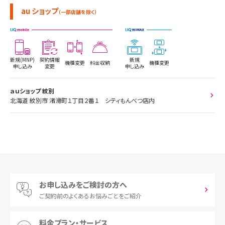
au ショップ
（一部店舗を除く）
新規(MNP)
契約情報
新規
機種変更
料金収納
機種変更
申し込み
変更
申し込み
ａｕショップ 紋別
北海道 紋別市 渚滑町１丁目２番１ シティもんべつ店内
お申し込みをご検討の方へ
ご契約前の
よくあるお悩みごとをご紹介
料金プラン・サービス