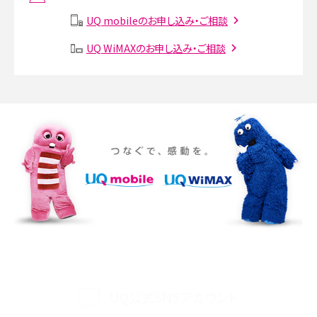
説
UQ mobileのお申し込み・ご相談
SMSとは？料金やできること、注意点や届かない時の対処法を解説
UQ WiMAXのお申し込み・ご相談
Discord（ディスコード）とは？使い方や用語の意味、便利な機能を解説
iPhone 16eとiPhone SE（第3世代）の違いは？サイズやスペックを比較して解説
iPhone 16eとiPhone 14を徹底比較！スペック・機能の違いをわかりやすく紹介
iPhone 16シリーズのモデルを比較！価格・サイズ・カメラ性能の違いを徹底解説
iPhone 16とiPhone 15の違いは？カメラ・スペック・機能を徹底比較
iPhoneの機種変更のやり方は？事前準備・手順やデータ移行方法をわかりやす
く解説
UQ公式SNSアカウント
スマホが高い理由は？購入費用を抑える方法や端末を選ぶ時の注意点を解説！