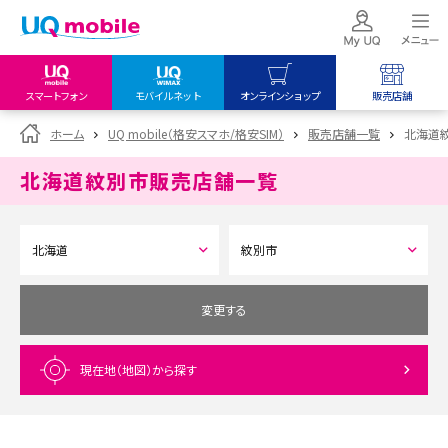
スマートフォン
モバイルネット
オンラインショップ
販売店舗
my UQ WiMAX
UQ mobile
UQ mobile
ホーム
UQ mobile（格安スマホ/格安SIM）
販売店舗一覧
北海道
UQ WiMAX ご契約の方
オンラインショップ
販売店舗
北海道紋別市
販売店舗一覧
My UQ mobile
UQ WiMAX
UQ WiMAX
UQ mobile ご契約の方
オンラインショップ
販売店舗
UQ mobile
データチャージサイト
変更する
現在地（地図）
から探す