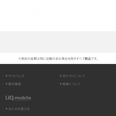
Androidスマホとは？特徴やメリット・デメリット、おススメ機種を紹介
高校生にスマホ制限は必要？所持率やメリット・デメリットを詳しく紹介
スマホのネット通信速度が遅い原因は？すぐできる対処法や見直すポイントを解
説
選べる通信ブランド
スマホや携帯端末の通信速度制限とは？回避のコツや解除のタイミング・方法
を解説
※表記の金額は特に記載のある場合を除きすべて
税込
です。
LINEの引き継ぎ方法は？対象データや事前準備・条件・注意点などを解説
サイトマップ
当サイトについて
LINEの通知がこない時の原因と対処法9選！設定の確認手順も解説
動作環境
商標について
非通知設定とは？184で電話をかける方法やiPhone・Androidの設定を解説
法人のお客さま
iCloudの使用容量を減らす9つの方法！使用状況の確認手順も紹介