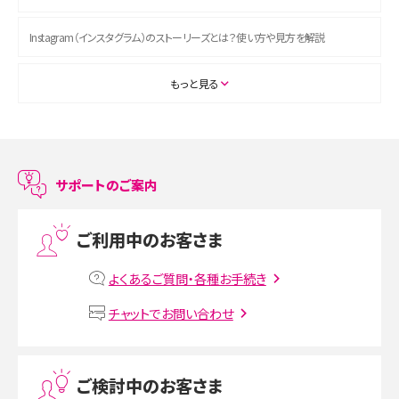
Instagram（インスタグラム）のストーリーズとは？使い方や見方を解説
ASMRとは？初心者向けの代表ジャンルや楽しみ方を解説
もっと見る
スマホのアラーム設定方法を解説！鳴らない原因と対処法、便利機能も紹介
LINEで友だちを削除する方法は？方法ごとの影響や復活・復元する方法も解説
サポートのご案内
プリペイドSIMとは？種類やメリット・デメリット、利用までの流れを解説
ご利用中のお客さま
MNOとは？MVNOやMVNEとの違いやメリット・デメリットを解説
よくあるご質問・各種お手続き
VPN接続とは？仕組みや必要性、メリット・デメリット、接続方法を解説
チャットでお問い合わせ
Threads（スレッズ）とは？主な機能や登録方法、投稿の仕方を解説
ご検討中のお客さま
Instagram（インスタグラム）でスクショするとバレる？バレるケースや撮り方も解