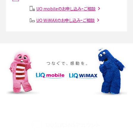
説
UQ mobileのお申し込み・ご相談
SMSとは？料金やできること、注意点や届かない時の対処法を解説
UQ WiMAXのお申し込み・ご相談
Discord（ディスコード）とは？使い方や用語の意味、便利な機能を解説
iPhone 16eとiPhone SE（第3世代）の違いは？サイズやスペックを比較して解説
iPhone 16eとiPhone 14を徹底比較！スペック・機能の違いをわかりやすく紹介
iPhone 16シリーズのモデルを比較！価格・サイズ・カメラ性能の違いを徹底解説
iPhone 16とiPhone 15の違いは？カメラ・スペック・機能を徹底比較
iPhoneの機種変更のやり方は？事前準備・手順やデータ移行方法をわかりやす
く解説
UQ公式SNSアカウント
スマホが高い理由は？購入費用を抑える方法や端末を選ぶ時の注意点を解説！