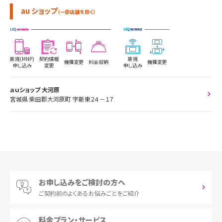
au ショップ
（一部店舗を除く）
新規(MNP)
契約情報
新規
機種変更
料金収納
機種変更
申し込み
変更
申し込み
ａｕショップ 大河原
宮城県 柴田郡大河原町 字新東２４－１７
お申し込みをご検討の方へ
ご契約前の
よくあるお悩みごとをご紹介
料金プラン・サービス