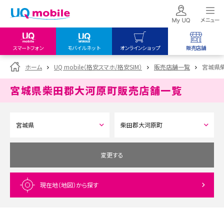
スマートフォン
モバイルネット
オンラインショップ
販売店舗
my UQ WiMAX
UQ mobile
UQ mobile
ホーム
UQ mobile（格安スマホ/格安SIM）
販売店舗一覧
宮城県
UQ WiMAX ご契約の方
オンラインショップ
販売店舗
宮城県柴田郡大河原町
販売店舗一覧
My UQ mobile
UQ WiMAX
UQ WiMAX
UQ mobile ご契約の方
オンラインショップ
販売店舗
UQ mobile
データチャージサイト
変更する
現在地（地図）
から探す