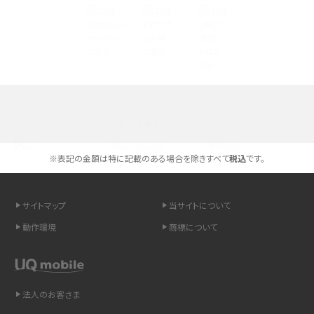
Androidスマホとは？特徴やメリット・デメリット、おススメ機種を紹介
高校生にスマホ制限は必要？所持率やメリット・デメリットを詳しく紹介
スマホのネット通信速度が遅い原因は？すぐできる対処法や見直すポイントを解
説
選べる通信ブランド
スマホや携帯端末の通信速度制限とは？回避のコツや解除のタイミング・方法
を解説
※表記の金額は特に記載のある場合を除きすべて
税込
です。
LINEの引き継ぎ方法は？対象データや事前準備・条件・注意点などを解説
サイトマップ
当サイトについて
LINEの通知がこない時の原因と対処法9選！設定の確認手順も解説
動作環境
商標について
非通知設定とは？184で電話をかける方法やiPhone・Androidの設定を解説
法人のお客さま
iCloudの使用容量を減らす9つの方法！使用状況の確認手順も紹介