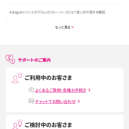
Instagram（インスタグラム）のストーリーズとは？使い方や見方を解説
ASMRとは？初心者向けの代表ジャンルや楽しみ方を解説
もっと見る
スマホのアラーム設定方法を解説！鳴らない原因と対処法、便利機能も紹介
LINEで友だちを削除する方法は？方法ごとの影響や復活・復元する方法も解説
サポートのご案内
プリペイドSIMとは？種類やメリット・デメリット、利用までの流れを解説
ご利用中のお客さま
MNOとは？MVNOやMVNEとの違いやメリット・デメリットを解説
よくあるご質問・各種お手続き
VPN接続とは？仕組みや必要性、メリット・デメリット、接続方法を解説
チャットでお問い合わせ
Threads（スレッズ）とは？主な機能や登録方法、投稿の仕方を解説
ご検討中のお客さま
Instagram（インスタグラム）でスクショするとバレる？バレるケースや撮り方も解