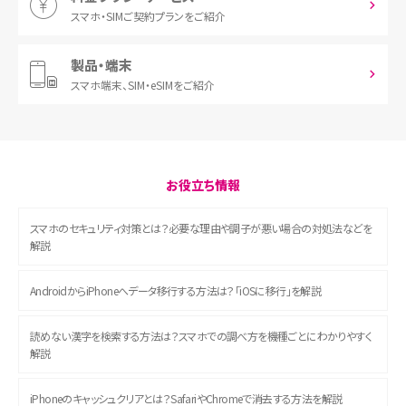
スマホ・SIM
ご契約プランをご紹介
製品・端末
スマホ端末、
SIM・eSIMをご紹介
お役立ち情報
スマホのセキュリティ対策とは？必要な理由や調子が悪い場合の対処法などを
解説
AndroidからiPhoneへデータ移行する方法は？「iOSに移行」を解説
読めない漢字を検索する方法は？スマホでの調べ方を機種ごとにわかりやすく
解説
iPhoneのキャッシュクリアとは？SafariやChromeで消去する方法を解説