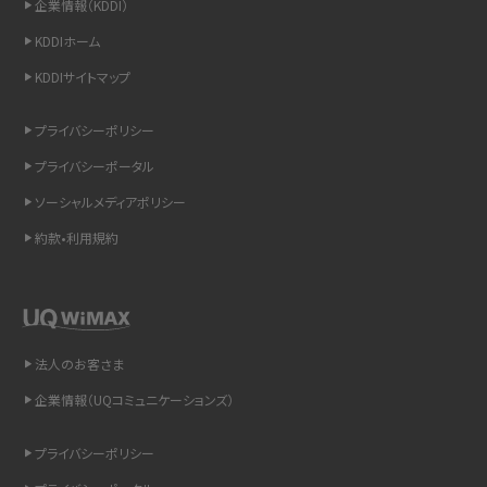
企業情報（KDDI）
スマホのウィジェットとは？iPhone・Androidの設定方法やおススメを紹介
KDDIホーム
KDDIサイトマップ
リプライ機能とは？LINE、X（旧Twitter）、Instagram、TikTokで送る方法を解説
プライバシーポリシー
インスタのDMの送り方は？便利機能の使い方や注意点をわかりやすく解説
プライバシーポータル
Bluetooth®とは？Wi-Fiとの違いやスマホ・PCとの接続方法を解説
ソーシャルメディアポリシー
約款•利用規約
LINEで送信取り消しをする方法は？相手に知られるのか、削除との違いも紹介
「iPhoneを探す」の使い方と設定方法を紹介！ブラウザやアプリから探す方法を
詳しく解説
法人のお客さま
Wi-Fiを快適に使うための速度はどれくらい？用途別の目安・回線ごとの平均を
紹介
企業情報（UQコミュニケーションズ）
LINEの着信音や通知音の設定・変更方法を解説！鳴らない場合の対処法も紹介
プライバシーポリシー