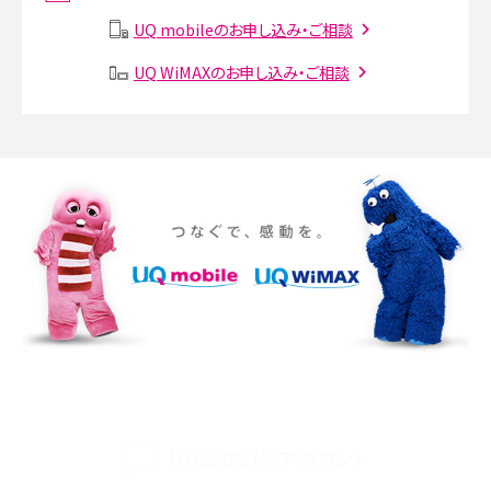
説
UQ mobileのお申し込み・ご相談
SMSとは？料金やできること、注意点や届かない時の対処法を解説
UQ WiMAXのお申し込み・ご相談
Discord（ディスコード）とは？使い方や用語の意味、便利な機能を解説
iPhone 16eとiPhone SE（第3世代）の違いは？サイズやスペックを比較して解説
iPhone 16eとiPhone 14を徹底比較！スペック・機能の違いをわかりやすく紹介
iPhone 16シリーズのモデルを比較！価格・サイズ・カメラ性能の違いを徹底解説
iPhone 16とiPhone 15の違いは？カメラ・スペック・機能を徹底比較
iPhoneの機種変更のやり方は？事前準備・手順やデータ移行方法をわかりやす
く解説
UQ公式SNSアカウント
スマホが高い理由は？購入費用を抑える方法や端末を選ぶ時の注意点を解説！