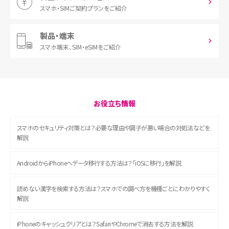
スマホ・SIM
ご契約プランをご紹介
製品・端末
スマホ端末、
SIM・eSIMをご紹介
お役立ち情報
スマホのセキュリティ対策とは？必要な理由や調子が悪い場合の対処法などを
解説
AndroidからiPhoneへデータ移行する方法は？「iOSに移行」を解説
読めない漢字を検索する方法は？スマホでの調べ方を機種ごとにわかりやすく
解説
iPhoneのキャッシュクリアとは？SafariやChromeで消去する方法を解説