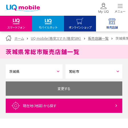
スマートフォン
モバイルネット
オンラインショップ
販売店舗
my UQ WiMAX
UQ mobile
UQ mobile
ホーム
UQ mobile（格安スマホ/格安SIM）
販売店舗一覧
茨城県
UQ WiMAX ご契約の方
オンラインショップ
販売店舗
茨城県常総市
販売店舗一覧
My UQ mobile
UQ WiMAX
UQ WiMAX
UQ mobile ご契約の方
オンラインショップ
販売店舗
UQ mobile
データチャージサイト
変更する
現在地（地図）
から探す