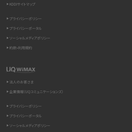
KDDIサイトマップ
スマホのウィジェットとは？iPhone・Androidの設定方法やおススメを紹介
プライバシーポリシー
リプライ機能とは？LINE、X（旧Twitter）、Instagram、TikTokで送る方法を解説
プライバシーポータル
インスタのDMの送り方は？便利機能の使い方や注意点をわかりやすく解説
ソーシャルメディアポリシー
約款•利用規約
Bluetooth®とは？Wi-Fiとの違いやスマホ・PCとの接続方法を解説
LINEで送信取り消しをする方法は？相手に知られるのか、削除との違いも紹介
「iPhoneを探す」の使い方と設定方法を紹介！ブラウザやアプリから探す方法を
法人のお客さま
詳しく解説
企業情報（UQコミュニケーションズ）
Wi-Fiを快適に使うための速度はどれくらい？用途別の目安・回線ごとの平均を
プライバシーポリシー
紹介
プライバシーポータル
LINEの着信音や通知音の設定・変更方法を解説！鳴らない場合の対処法も紹介
ソーシャルメディアポリシー