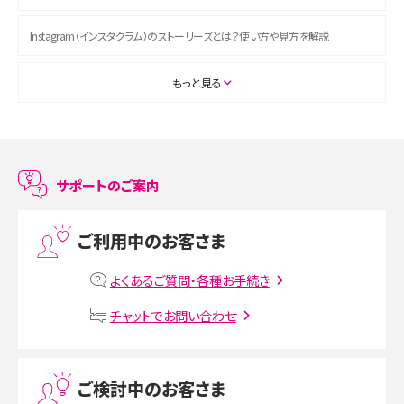
Instagram（インスタグラム）のストーリーズとは？使い方や見方を解説
ASMRとは？初心者向けの代表ジャンルや楽しみ方を解説
もっと見る
スマホのアラーム設定方法を解説！鳴らない原因と対処法、便利機能も紹介
LINEで友だちを削除する方法は？方法ごとの影響や復活・復元する方法も解説
サポートのご案内
プリペイドSIMとは？種類やメリット・デメリット、利用までの流れを解説
ご利用中のお客さま
MNOとは？MVNOやMVNEとの違いやメリット・デメリットを解説
よくあるご質問・各種お手続き
VPN接続とは？仕組みや必要性、メリット・デメリット、接続方法を解説
チャットでお問い合わせ
Threads（スレッズ）とは？主な機能や登録方法、投稿の仕方を解説
ご検討中のお客さま
Instagram（インスタグラム）でスクショするとバレる？バレるケースや撮り方も解