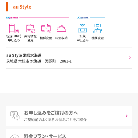
au Style
新規(MNP)
契約情報
新規
機種変更
料金収納
機種変更
申し込み
変更
申し込み
au Style 常総水海道
茨城県 常総市 水海道 淵頭町 2881-1
お申し込みをご検討の方へ
ご契約前の
よくあるお悩みごとをご紹介
料金プラン・サービス