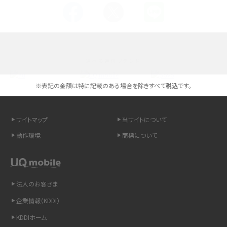
Androidスマホとは？特徴やメリット・デメリット、おススメ機種を紹介
高校生にスマホ制限は必要？所持率やメリット・デメリットを詳しく紹介
選べる通信ブランド
スマホのネット通信速度が遅い原因は？すぐできる対処法や見直すポイントを解
説
※表記の金額は特に記載のある場合を除きすべて
税込
です。
スマホや携帯端末の通信速度制限とは？回避のコツや解除のタイミング・方法
を解説
サイトマップ
当サイトについて
動作環境
商標について
LINEの引き継ぎ方法は？対象データや事前準備・条件・注意点などを解説
LINEの通知がこない時の原因と対処法9選！設定の確認手順も解説
法人のお客さま
非通知設定とは？184で電話をかける方法やiPhone・Androidの設定を解説
企業情報（KDDI）
iCloudの使用容量を減らす9つの方法！使用状況の確認手順も紹介
KDDIホーム