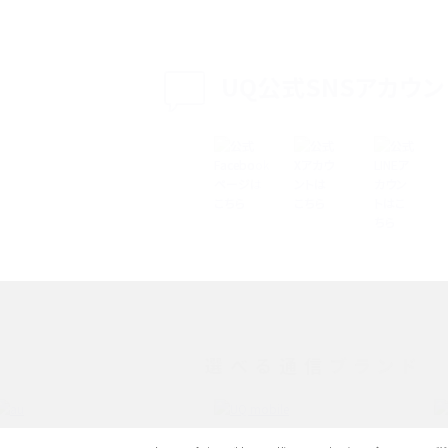
介
認方法を解説
プ設定方法や空き容量が
UQ公式SNSアカウン
ASMRとは？意味や動画の種類、楽しみ方を紹介
特典は？料金プランやメリッ
スマホの位置情報機能とは？有効にした場合の
説
リットや注意点などを解説
方法・解除に向けた工
インスタグラムとは？登録や投稿の方法、基本機
をわかりやすく解説
メリットやAndroid
パケット通信料とは？どのようなサービスがある
3Gサービスの終了についても解説
選べる通信ブランド
できない理由は？対処法
バックグラウンド通信とは？オンにするメリットや
く解説
メリット、オフにする方法を解説