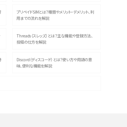
響
プリペイドSIMとは？種類やメリット・デメリット、利
用までの流れを解説
ッ
Threads（スレッズ）とは？主な機能や登録方法、
投稿の仕方を解説
時
Discord（ディスコード）とは？使い方や用語の意
味、便利な機能を解説
機
iPhone 16シリーズのモデルを比較！価格・サイズ・
カメラ性能の違いを徹底解説
や
スマホが高い理由は？購入費用を抑える方法や端
末を選ぶ時の注意点を解説！