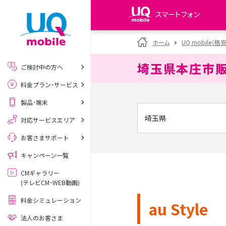
スマートフォン
my UQ WiMAX
ホーム
UQ mobile（格
UQ WiMAX ご契約の方
埼玉県本庄市
ご検討中の方へ
My UQ mobile
料金プラン･サービス
UQ mobile ご契約の方
製品･端末
UQ mobile
データチャージサイト
対応サービスエリア
お客さまサポート
キャンペーン一覧
CMギャラリー
(テレビCM･WEB動画)
料金シミュレーション
au Style
法人のお客さま