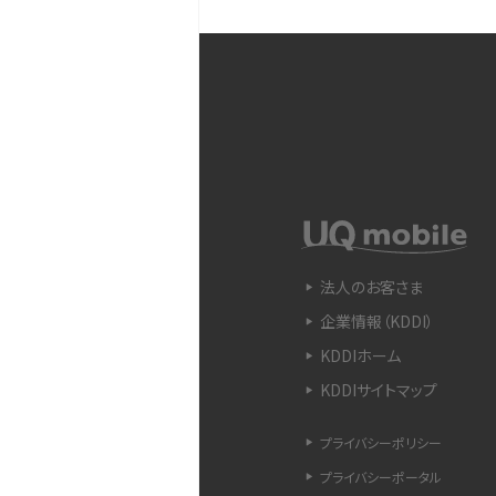
iPhone 11とiPhone 11
ラの性能の違いなどを解説
YouTubeショート動画と
Snapdragon（スナップド
方法やおススメ機種を紹介
法人のお客さま
企業情報（KDDI）
フリック入力とは？使い方・
ントをわかりやすく解説
KDDIホーム
KDDIサイトマップ
SIMフリーのiPhoneとは
入できる場所を解説
プライバシーポリシー
プライバシーポータル