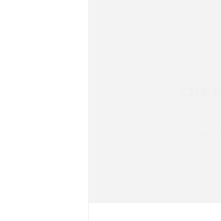
Androidスマホとは？特徴や
ススメ機種を紹介
スマホや携帯端末の通信速
ツや解除のタイミング・方法
ご利用中
非通知設定とは？184で電
iPhone・Androidの設定を
よくあ
リプライ機能とは？LINE、X（旧T
チャッ
Instagram、TikTokで
LINEで送信取り消しをす
るのか、削除との違いも紹介
LINEの着信音や通知音の