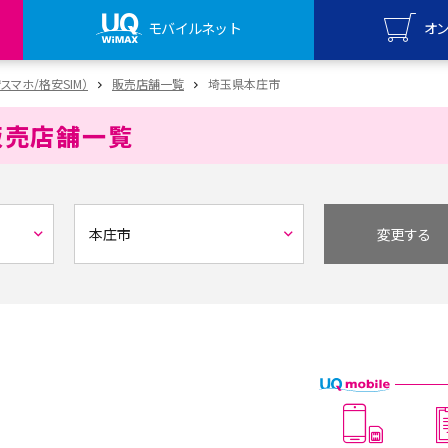
モバイルネット
オ
UQ mo
安スマホ/格安SIM）
販売店舗一覧
埼玉県本庄市
オンライ
販売店舗一覧
UQ Wi
オンライ
変更する