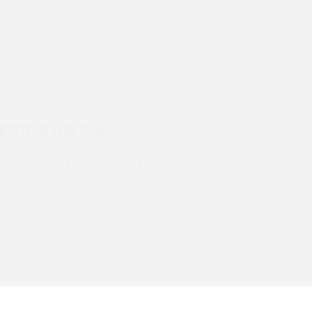
デ
スマホのネット通信速度が遅い原因は？すぐできる
対処法や見直すポイントを解説
LINEの通知がこない時の原因と対処法9選！設定
の確認手順も解説
検討中のお客さま
スマホのウィジェットとは？iPhone・Androidの設
定方法やおススメを紹介
UQ mobileのお申し込み・ご相談
注
Bluetooth®とは？Wi-Fiとの違いやスマホ・PCとの
UQ WiMAXのお申し込み・ご相談
接続方法を解説
ラ
Wi-Fiを快適に使うための速度はどれくらい？用途
別の目安・回線ごとの平均を紹介
確
LINEでブロックされているか確認する方法は？手