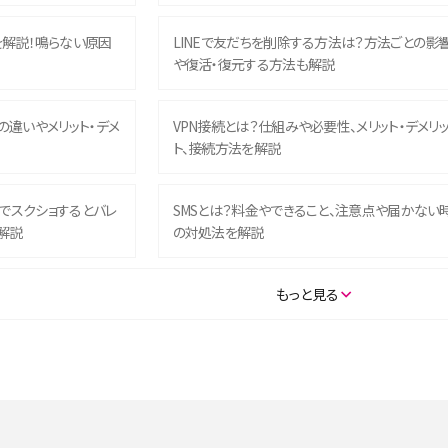
を解説！鳴らない原因
LINEで友だちを削除する方法は？方法ごとの影
や復活・復元する方法も解説
との違いやメリット・デメ
VPN接続とは？仕組みや必要性、メリット・デメリ
ト、接続方法を解説
ム）でスクショするとバレ
SMSとは？料金やできること、注意点や届かない
解説
の対処法を解説
SE（第3世代）の違いは？サ
iPhone 16eとiPhone 14を徹底比較！スペック・
もっと見る
説
能の違いをわかりやすく紹介
5の違いは？カメラ・スペッ
iPhoneの機種変更のやり方は？事前準備・手順
データ移行方法をわかりやすく解説