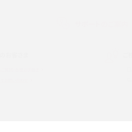
メリット・デメリット、お
高校生にスマホ制限は必要？所持率やメリット・
メリットを詳しく紹介
サポートのご案内
度制限とは？回避のコ
LINEの引き継ぎ方法は？対象データや事前準備・
を解説
条件・注意点などを解説
のお客さま
ご
話をかける方法や
iCloudの使用容量を減らす9つの方法！使用状況
解説
の確認手順も紹介
るご質問・各種お手続き
witter）、
インスタのDMの送り方は？便利機能の使い方や
トでお問い合わせ
送る方法を解説
意点をわかりやすく解説
る方法は？相手に知られ
「iPhoneを探す」の使い方と設定方法を紹介！ブ
ウザやアプリから探す方法を詳しく解説
設定・変更方法を解説！
着信拒否とは？設定方法やブロックした番号の