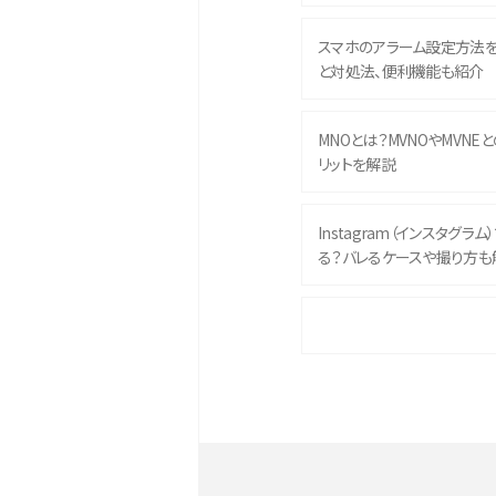
スマホのアラーム設定方法
と対処法、便利機能も紹介
MNOとは？MVNOやMVNE
リットを解説
Instagram（インスタグラ
る？バレるケースや撮り方も
iPhone 16eとiPhone 
イズやスペックを比較して解
iPhone 16とiPhone 1
ク・機能を徹底比較