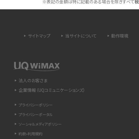
※表記の金額は特に記載のある場合を除きすべて
税
 proを比較！サイズやカメ
iPhoneのバッテリー交換の目安は？交換する方
や費用なども解説
サイトマップ
当サイトについて
動作環境
タイムラプスとは？撮影するメリットやおススメの
は？特徴や作り方を解説
シーン、コツなどをわかりやすく解説
ラゴン）とは？性能の確認
画面ミラーリングとは？接続の種類や方法、つな
らない場合の原因を解説
法人のお客さま
企業情報（UQコミュニケーションズ）
設定方法や練習のポイ
サブスクとは？言葉の意味やメリット、デメリットの
ほか、サービスの例を解説
プライバシーポリシー
プライバシーポータル
？キャリア版との違いや購
iPhoneが充電できない時はどうすればよい？6つ
の原因と対処法
ソーシャルメディアポリシー
約款•利用規約