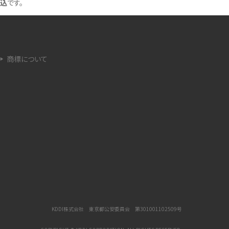
込
です。
法
ネットワーク利用制限とは？確認方法と「○△×」
の意味を解説
商標について
iCloud（アイクラウド）とは？使い方や容量不足時
の対処法をわかりやすく解説
が
非通知電話とは？かかってくる理由や対処法をわ
かりやすく解説
iPhoneを初期化する方法は？事前準備やデータ
復元の方法も紹介
iPhoneのSIMカードの抜き方は？手順と注意点を
わかりやすく解説
KDDI株式会社 東京都公安委員会 第301001102509号