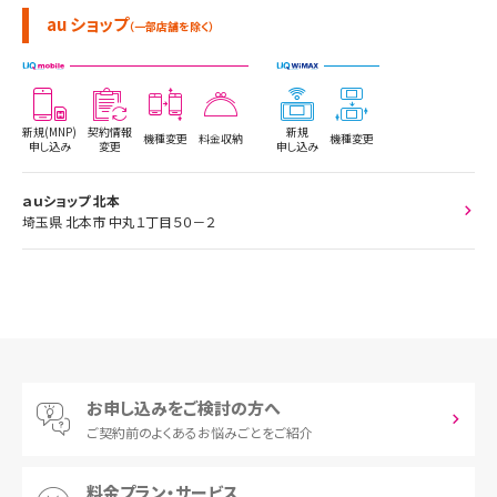
au ショップ
（一部店舗を除く）
新規(MNP)
契約情報
新規
機種変更
料金収納
機種変更
申し込み
変更
申し込み
ａｕショップ 北本
埼玉県 北本市 中丸１丁目５０－２
お申し込みをご検討の方へ
ご契約前の
よくあるお悩みごとをご紹介
料金プラン・サービス