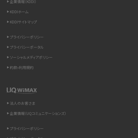
企業情報（KDDI）
スマホのウィジェットとは？iPhone・Androidの設定方法やおススメを紹介
KDDIホーム
KDDIサイトマップ
リプライ機能とは？LINE、X（旧Twitter）、Instagram、TikTokで送る方法を解説
プライバシーポリシー
インスタのDMの送り方は？便利機能の使い方や注意点をわかりやすく解説
プライバシーポータル
Bluetooth®とは？Wi-Fiとの違いやスマホ・PCとの接続方法を解説
ソーシャルメディアポリシー
約款•利用規約
LINEで送信取り消しをする方法は？相手に知られるのか、削除との違いも紹介
「iPhoneを探す」の使い方と設定方法を紹介！ブラウザやアプリから探す方法を
詳しく解説
法人のお客さま
Wi-Fiを快適に使うための速度はどれくらい？用途別の目安・回線ごとの平均を
紹介
企業情報（UQコミュニケーションズ）
LINEの着信音や通知音の設定・変更方法を解説！鳴らない場合の対処法も紹介
プライバシーポリシー