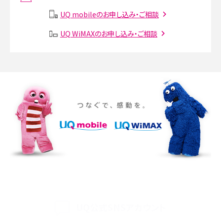
説
UQ mobileのお申し込み・ご相談
SMSとは？料金やできること、注意点や届かない時の対処法を解説
UQ WiMAXのお申し込み・ご相談
Discord（ディスコード）とは？使い方や用語の意味、便利な機能を解説
iPhone 16eとiPhone SE（第3世代）の違いは？サイズやスペックを比較して解説
iPhone 16eとiPhone 14を徹底比較！スペック・機能の違いをわかりやすく紹介
iPhone 16シリーズのモデルを比較！価格・サイズ・カメラ性能の違いを徹底解説
iPhone 16とiPhone 15の違いは？カメラ・スペック・機能を徹底比較
iPhoneの機種変更のやり方は？事前準備・手順やデータ移行方法をわかりやす
く解説
UQ公式SNSアカウント
スマホが高い理由は？購入費用を抑える方法や端末を選ぶ時の注意点を解説！