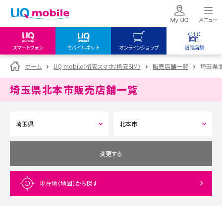
スマートフォン
モバイルネット
オンラインショップ
販売店舗
my UQ WiMAX
UQ mobile
UQ mobile
ホーム
UQ mobile（格安スマホ/格安SIM）
販売店舗一覧
埼玉県
UQ WiMAX ご契約の方
オンラインショップ
販売店舗
埼玉県北本市
販売店舗一覧
My UQ mobile
UQ WiMAX
UQ WiMAX
UQ mobile ご契約の方
オンラインショップ
販売店舗
UQ mobile
データチャージサイト
変更する
現在地（地図）
から探す