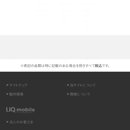
Androidスマホとは？特徴やメリット・デメリット、おススメ機種を紹介
高校生にスマホ制限は必要？所持率やメリット・デメリットを詳しく紹介
スマホのネット通信速度が遅い原因は？すぐできる対処法や見直すポイントを解
説
選べる通信ブランド
スマホや携帯端末の通信速度制限とは？回避のコツや解除のタイミング・方法
を解説
※表記の金額は特に記載のある場合を除きすべて
税込
です。
LINEの引き継ぎ方法は？対象データや事前準備・条件・注意点などを解説
サイトマップ
当サイトについて
LINEの通知がこない時の原因と対処法9選！設定の確認手順も解説
動作環境
商標について
非通知設定とは？184で電話をかける方法やiPhone・Androidの設定を解説
法人のお客さま
iCloudの使用容量を減らす9つの方法！使用状況の確認手順も紹介