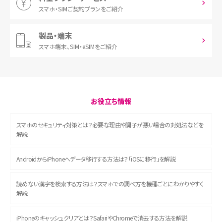
スマホ・SIM
ご契約プランをご紹介
製品・端末
スマホ端末、
SIM・eSIMをご紹介
お役立ち情報
スマホのセキュリティ対策とは？必要な理由や調子が悪い場合の対処法などを
解説
AndroidからiPhoneへデータ移行する方法は？「iOSに移行」を解説
読めない漢字を検索する方法は？スマホでの調べ方を機種ごとにわかりやすく
解説
iPhoneのキャッシュクリアとは？SafariやChromeで消去する方法を解説