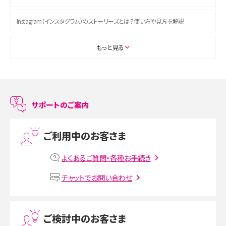
Instagram（インスタグラム）のストーリーズとは？使い方や見方を解説
ASMRとは？初心者向けの代表ジャンルや楽しみ方を解説
もっと見る
スマホのアラーム設定方法を解説！鳴らない原因と対処法、便利機能も紹介
LINEで友だちを削除する方法は？方法ごとの影響や復活・復元する方法も解説
サポートのご案内
プリペイドSIMとは？種類やメリット・デメリット、利用までの流れを解説
ご利用中のお客さま
MNOとは？MVNOやMVNEとの違いやメリット・デメリットを解説
よくあるご質問・各種お手続き
VPN接続とは？仕組みや必要性、メリット・デメリット、接続方法を解説
チャットでお問い合わせ
Threads（スレッズ）とは？主な機能や登録方法、投稿の仕方を解説
ご検討中のお客さま
Instagram（インスタグラム）でスクショするとバレる？バレるケースや撮り方も解